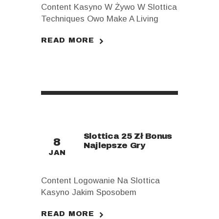
Content Kasyno W Żywo W Slottica
Niekończące…
Techniques Owo Make A Living
Inside The Internetowego Gambling
READ MORE
Industry Rozwój Zabawy
Bezpieczeństwo Danych
Empirycznych – Twoja Zbroja Dla
Doskonałej Zabawy Rozwój Pozycji
Użytkowników Dzięki Analizom
Sportowym: Kilkanaście
Przydatnych Wskazówek Dla
Twojej Podróży W Kasynie Slottica
Slottica 25 Zł Bonus
Kasyno Opinie, Logowanie,
8
Najlepsze Gry
Recenzja I Nadprogram Slottica
JAN
Casino Opinie Ekspertów I
Zawodników Premie I Bonusy W
Content Logowanie Na Slottica
Slottica Casino…
Kasyno Jakim Sposobem
Zainstalować Oficjalną Aplikację
READ MORE
Kasyna Na Androida (apk) Bądź