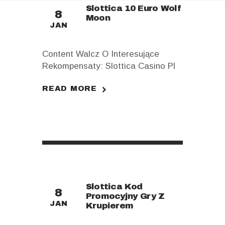
Slottica 10 Euro Wolf
8
Moon
JAN
Content Walcz O Interesujące
Rekompensaty: Slottica Casino Pl
Powszednie I Tygodniowe
READ MORE
Rekompensaty Rozrywki Dostępne
W Kasynie Slottica Klub Online
Slotica Twórcy Oprogramowania
Do Odwiedzenia Gier Kasyno
Slottica – Podróż Do Odwiedzenia
Świata Emocji I Rozrywki Gry
Dostępne Na Slotticacom Bądź
Mogę Dokonać Depozytu Za
Slottica Kod
Pomocą Kryptowalut? Bonus Na
8
Promocyjny Gry Z
Drugi Depozyt Bądź Slottica Podaje
JAN
Krupierem
Premia Powitalny Na Rzecz
Oryginalnych Graczy?