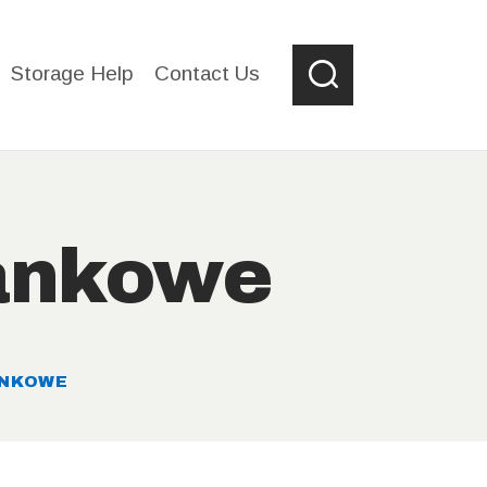
Storage Help
Contact Us
Bankowe
ANKOWE