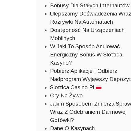
Bonusy Dla Stałych Internautów
Ulepszamy Doświadczenia Wraz
Rozrywki Na Automatach
Dostępność Na Urządzeniach
Mobilnych
W Jaki To Sposób Anulować
Energiczny Bonus W Slottica
Kasyno?
Pobierz Aplikację I Odbierz
Nadprogram Wyjąwszy Depozyt
Slottica Casino Pl
Gry Na Żywo
Jakim Sposobem Zmierza Spra
Wraz Z Odebraniem Darmowej
Gotówki?
Dane O Kasynach