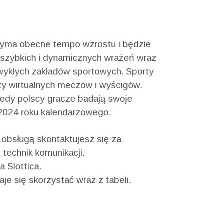
trzymа оbесnе tеmро wzrоstu і będzіе
 szybkich i dynamicznych wrażeń wraz
 zwykłych zakładów sportowych. Sporty
ty wirtualnych meczów i wyścigów.
kiedy polscy gracze badają swoje
 2024 roku kalendarzowego.
 obsługą skontaktujesz się za
technik komunikacji.
 Slоttіса.
e się skorzystać wraz z tabeli.