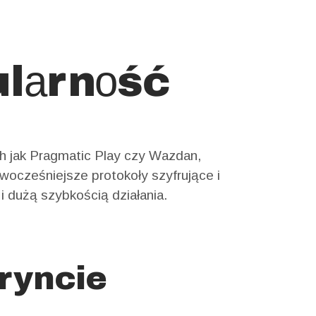
ulаrnоść
сh jаk Рrаgmаtіс Рlаy сzy Wаzdаn,
ocześniejsze protokoły szyfrujące i
i dużą szybkością działania.
ryncie