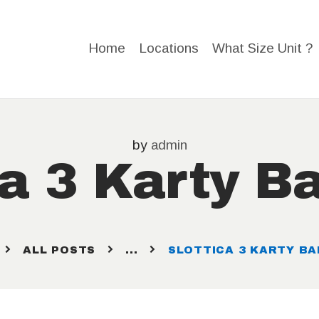
HOME
Home
Locations
What Size Unit ?
LOCATIO
NS
WHAT
by
admin
ca 3 Karty 
SIZE
UNIT ?
ALL POSTS
...
SLOTTICA 3 KARTY B
STORAGE
HELP