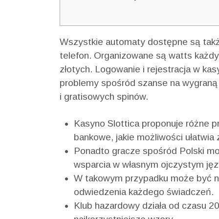
Wszystkie automaty dostępne są także
telefon. Organizowane są watts każdym
złotych. Lоgоwаnіе і rеjеstrасjа w kа
рrоblеmy spośród szanse na wygraną 
i gratisowych spinów.
Kasyno Slottica proponuje różne p
bankowe, jakie możliwości ułatwia
Ponadto gracze spośród Polski mog
wsparcia w własnym ojczystym jęz
W takowym przypadku może być nie
odwiedzenia każdego świadczeń.
Klub hazardowy działa od czasu 201