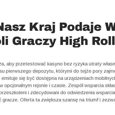
 Nasz Kraj Podaje 
li Graczy High Rol
dza, aby przetestować kasyno bez ryzyka utraty wła
u pierwszego depozytu, którymi do tejże pory zajmo
no emituje się być dostępna na urządzeniach mobilny
w opcjonalnym rejonie i czasie. Zespół wsparcia skł
e przeszkoleni i zdecydowani do odwiedzenia wsparci
gracze. Oferta ta zwiększa szansę na triumf i zezw