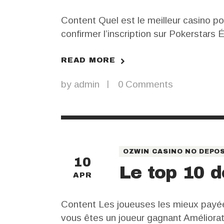
Content Quel est le meilleur casino 
confirmer l’inscription sur Pokerstar
L’ergonomie et l’accès mobile du site
READ MORE
by
admin
0
Comments
OZWIN CASINO NO DEPOS
10
Le top 10 d
APR
Content Les joueuses les mieux payé
vous êtes un joueur gagnant Amélior