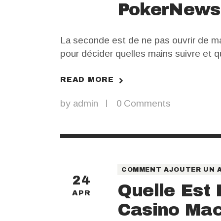
PokerNews
La seconde est de ne pas ouvrir de ma
pour décider quelles mains suivre et qu
fold-to-three-bet élevée est un joue
décalage…
READ MORE
by
admin
0
Comments
COMMENT AJOUTER UN AM
24
Quelle Est 
APR
Casino Mach