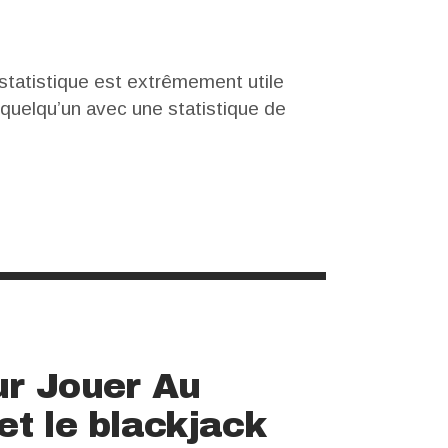
statistique est extrêmement utile
e quelqu’un avec une statistique de
 Souvent, vous observerez un
ur Jouer Au
et le blackjack