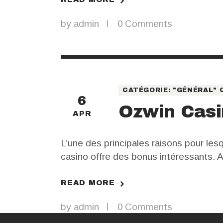
juste…
by
admin
0
Comments
CATÉGORIE: "GÉNÉRAL" C
6
Ozwin Casi
APR
L’une des principales raisons pour lesq
casino offre des bonus intéressants. Ai
meilleures offres de
READ MORE
by
admin
0
Comments