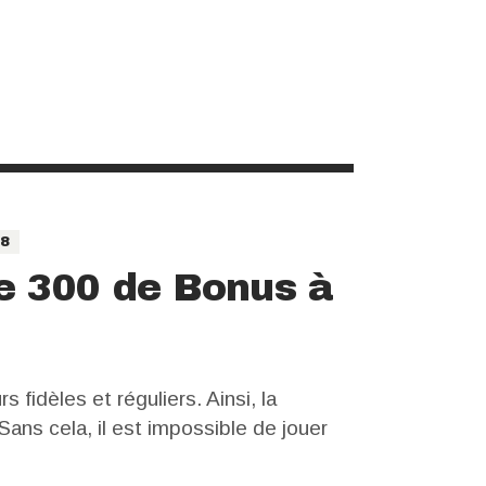
nçant le salaire d’un joueur pro Des
58
e 300 de Bonus à
fidèles et réguliers. Ainsi, la
Sans cela, il est impossible de jouer
r la plateforme du Casino, il suffit