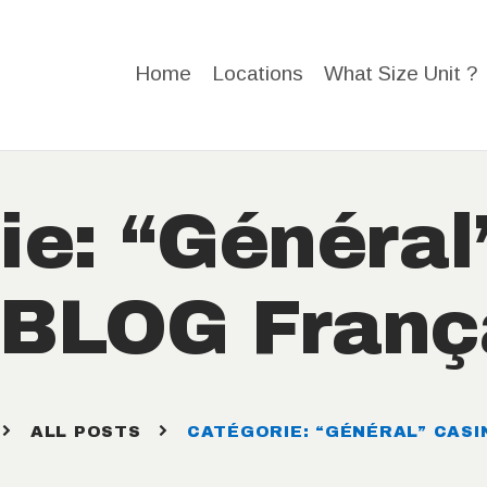
HOME
Home
Locations
What Size Unit ?
LOCATIO
NS
WHAT
ie: “Général
SIZE
 BLOG Franç
UNIT ?
STORAGE
ALL POSTS
CATÉGORIE: “GÉNÉRAL” CASIN
HELP