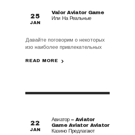
депозита достаточно нажать на
Valor Aviator Game
кнопку «Пополнить» и выбрать
25
Или На Реальные
подходящий онлайн-способ.
JAN
Aviator выделяется на их сайте
своим ярким логотипом. Впрочем,
Давайте поговорим о некоторых
местоимение- можете отказаться
изо наиболее привлекательных
от бонуса и это пора…
текущих предложениях.
READ MORE
Мобильное приложение Aviator
доступно как с целью
пользователей iOS, так и ради
пользователей Android и
повторяет функции версии ради
настольных компьютеров. После
регистрации местоимение-
можете войти в свою новую
Авиатор – Aviator
учетную запись Aviator с
22
Game Aviator Aviator
выбранными казино предлагают
JAN
Казино Предлагают
учетными данными. Алгоритм