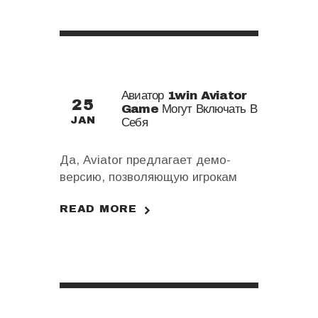
нужно работать более детально
и в каких областях игрок уже
представляет собой опытным
пилотом. Бот авиатор предлагает
игрокам полезные пожелание и
Авиатор 1win Aviator
инструкции, которые помогают
25
Game Могут Включать В
освоить самые сложные приемы и
JAN
Себя
маневры. Он подсказывает, как
правильно работать действия в…
Да, Aviator предлагает демо-
версию, позволяющую игрокам
попробовать игру бесплатно. Эта
READ MORE
разновидность идеально
подходит ради изучения динамики
игры без финансового метка.
Игроки делают ставки и
наблюдают за единица, как
поднимается виртуальный
авиалайнер. Для внесения