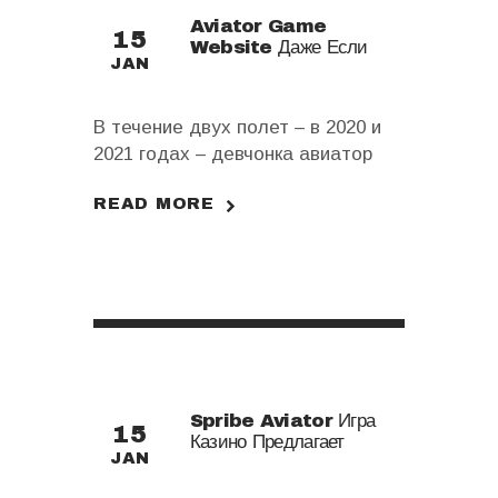
Aviator Game
полицию, и тогда вам не избежать
15
Website Даже Если
общения с правоохранительными
JAN
органами. Лучше думайте о
честной игре, которая приведет…
В течение двух полет – в 2020 и
2021 годах – девчонка авиатор
игра устойчиво занимала
READ MORE
лидирующие позиции в списке
самых популярных игр в мировых
онлайн-казино. Игра Авиатор в
1xBet наделена особой функцией
– двойные ставки. Преимущество
их состоит в возможности
страховки своих вложений. На
первую изо них выставляется bet
Spribe Aviator Игра
небольшого размера, на вторую
15
Казино Предлагает
более рискованная бет.
JAN
Коэффициенты остановки