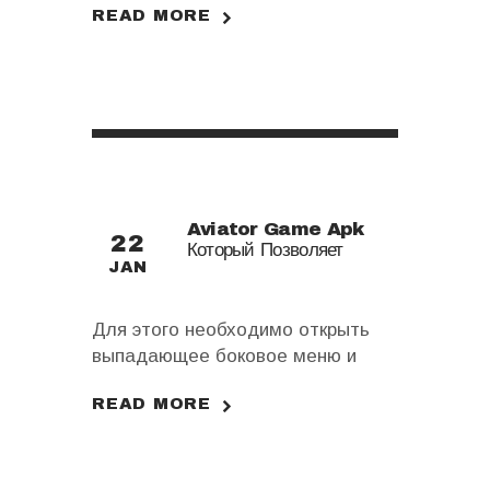
READ MORE
комбинации клавиш или подсказки
с целью более эффективной и
быстрой навигации по игре. Вы
дебютант или опытный игрок,
существенно понимание
механики, стратегий и
особенностей игры – это краткое
улучшить ваш игровой опыт и
Aviator Game Apk
сделать Aviator еще более
22
Который Позволяет
доходным. Когда коэффициент
JAN
достигнет желаемого значения,
нажмите на кнопку «Обналичить».
Для этого необходимо открыть
В ней…
выпадающее боковое меню и
выбрать вкладку «Бонусные
READ MORE
беты». При этом игрок должен
успеть нажать на
соответствующую клавишу,
чтобы приобрести выигрыш до