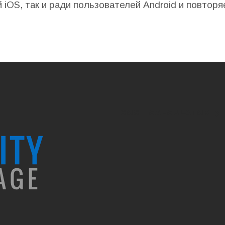
 iOS, так и ради пользователей Android и повтор
стоимение- можете войти в свою новую учетную з
ритм Игры Aviator Все, словно вам нужно сделать
COST CALCULATOR