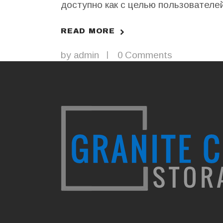
доступно как с целью пользователей
компьютеров. После регистрации ме
предлагают учетными данными. Алго
READ MORE
by
admin
0
Comments