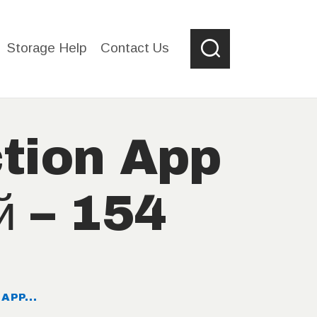
Storage Help
Contact Us
tion App
й – 154
APP...