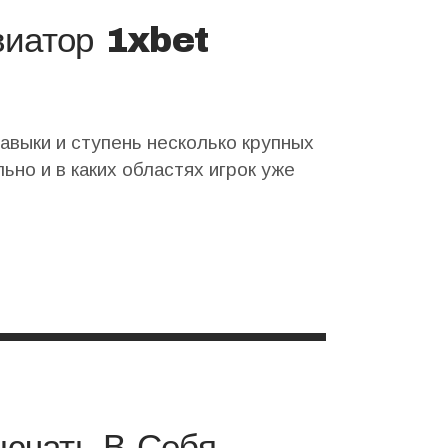
иатор 1xbet
авыки и ступень несколько крупных
ьно и в каких областях игрок уже
желание и инструкции, которые
о работать действия в…
ючать В Себя