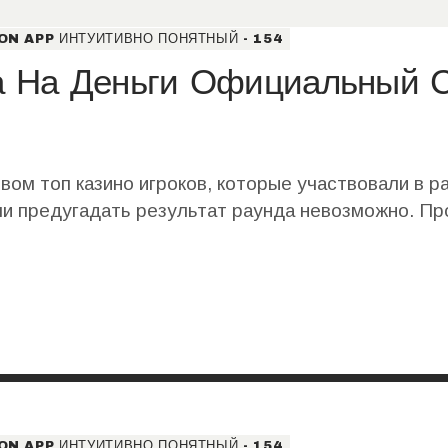
CONTACT
N APP ИНТУИТИВНО ПОНЯТНЫЙ - 154
а На Деньги Официальный 
US
ом топ казино игроков, которые участвовали в р
ли предугадать результат раунда невозможно. П
ависимости от выбранной игровой площадки, игрок 
ьнейшем. Каждое казино имеет определенные ос
N APP ИНТУИТИВНО ПОНЯТНЫЙ - 154