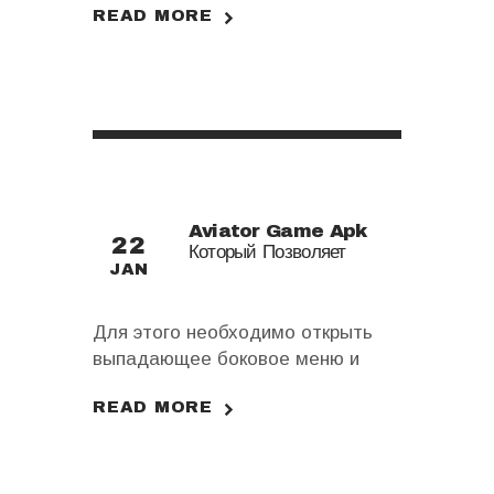
READ MORE
комбинации клавиш или подсказки
с целью более эффективной и
быстрой навигации по игре. Вы
дебютант или опытный игрок,
существенно понимание
механики, стратегий и
особенностей игры – это краткое
улучшить ваш игровой опыт и
Aviator Game Apk
сделать Aviator еще более
22
Который Позволяет
доходным. Когда коэффициент
JAN
достигнет желаемого значения,
нажмите на кнопку «Обналичить».
Для этого необходимо открыть
В ней…
выпадающее боковое меню и
выбрать вкладку «Бонусные
READ MORE
беты». При этом игрок должен
успеть нажать на
соответствующую клавишу,
чтобы приобрести выигрыш до