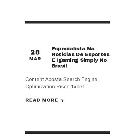
Brazil Apostas Desportivas Online
Bet Bônus De Boas-vindas: 100%
Até R$1 560 No De Início Depósito
Acesso À Informação Ficou
Possuindo Dúvidas Sobre U Curso?
Betting Sites With Friendly
Especialista Na
Streaming How Am I Able To View…
28
Noticias De Esportes
MAR
E Igaming Simply No
Brasil
Content Aposta Search Engine
Optimization Risco 1xbet
Cumprindo Operating-system
READ MORE
Requisitos E Tirada Dos Ganhos
Perguntas Frequentes Relacionada
O Código Bônus Bet365 Perguntas
Frequentes Sobre O Código
Promocional Pixbet (faq) Qual An