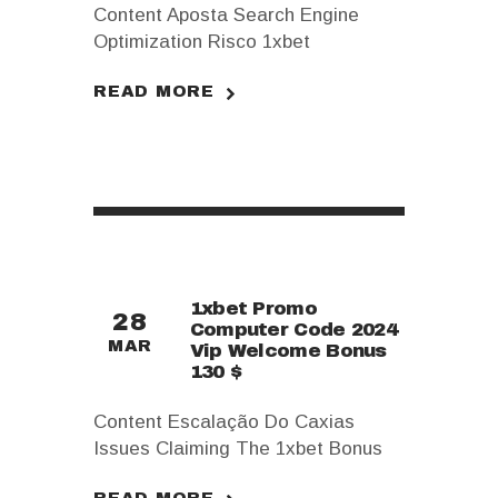
Content Aposta Search Engine
Optimization Risco 1xbet
Cumprindo Operating-system
READ MORE
Requisitos E Tirada Dos Ganhos
Perguntas Frequentes Relacionada
O Código Bônus Bet365 Perguntas
Frequentes Sobre O Código
Promocional Pixbet (faq) Qual An
Ex Profeso Mínima Para Utilizar
Um Código Promocional Stake?
Uso Efectivo Del Código
1xbet Promo
Comparación Disadvantage Otros
28
Computer Code 2024
Mercados Promoção Para Recém-
MAR
Vip Welcome Bonus
lan?ados Clientes De R$ One 000
130 $
At The 40 Giros…
Content Escalação Do Caxias
Issues Claiming The 1xbet Bonus
Security As A Top Top Priority: