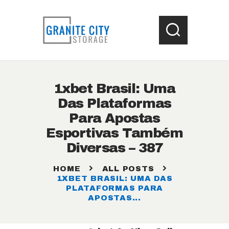
HOME
1xbet Brasil: Uma
LOCATIONS
Das Plataformas
WHAT SIZE UNIT ?
Para Apostas
STORAGE HELP
Esportivas Também
CONTACT US
Diversas – 387
HOME
ALL POSTS
1XBET BRASIL: UMA DAS
PLATAFORMAS PARA
APOSTAS...