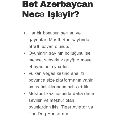
Bet Azerbaycan
Necə Işləyir?
Hər bir bonusun şərtləri və
qaydaları Mostbet-in saytında
ətraflı bəyan olunub.
Oyunların sayının bolluğunu isə,
məncə, subyektiv qayğı etməyə
ehtiyac belə yoxdur.
Vulkan Vegas kazino analizi
boyunca sizə platformanın vahid
ən üstünlüklərindən bəhs etdik.
Mostbet kazinosunda daha daha
sevilən və məşhur olan
oyunlardan ikisi Tiger Aviator və
The Dog House-dur.