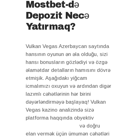
Mostbet-də
Depozit Necə
Yatırmaq?
Vulkan Vegas Azerbaycan saytında
hansının oyunun ən əla olduğu, sizi
hansı bonusların gözlədiyi və özgə
əlamətdar detalların hamısını dövrə
etmişik. Aşağıdakı yiğcam
icmalımızı oxuyun və ardından digər
lazımlı cəhətlərinin hər birini
dəyərləndirməyə başlayaq! Vulkan
Vegas kazino analizində sizə
platforma haqqında obyektiv
mostbet-freespin.com
və doğru
elan vermək üçün ümumən cəhətləri