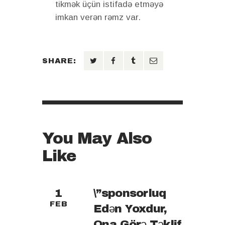
tikmək üçün istifadə etməyə
imkan verən rəmz var.
SHARE:
You May Also
Like
\”sponsorluq
1
FEB
Edən Yoxdur,
Ona Görə Təklif