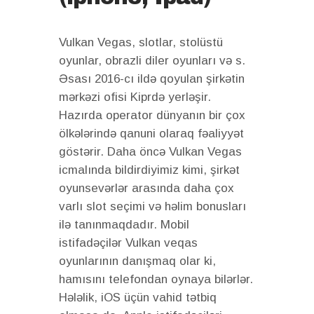
Vulkan Vegas, slotlar, stolüstü
oyunlar, obrazli diler oyunları və s.
Əsası 2016-cı ildə qoyulan şirkətin
mərkəzi ofisi Kiprdə yerləşir.
Hazırda operator dünyanın bir çox
ölkələrində qanuni olaraq fəaliyyət
göstərir. Daha öncə Vulkan Vegas
icmalında bildirdiyimiz kimi, şirkət
oyunsevərlər arasında daha çox
varlı slot seçimi və həlim bonusları
ilə tanınmaqdadır. Mobil
istifadəçilər Vulkan veqas
oyunlarının danışmaq olar ki,
hamısını telefondan oynaya bilərlər.
Hələlik, iOS üçün vahid tətbiq