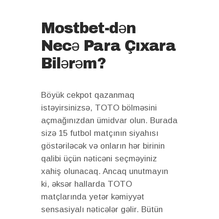
Mostbet-dən
Necə Para Çıxara
Bilərəm?
Böyük cekpot qazanmaq
istəyirsinizsə, TOTO bölməsini
açmağınızdan ümidvar olun. Burada
sizə 15 futbol matçının siyahısı
göstəriləcək və onların hər birinin
qalibi üçün nəticəni seçməyiniz
xahiş olunacaq. Ancaq unutmayın
ki, əksər hallarda TOTO
matçlarında yetər kəmiyyət
sensasiyalı nəticələr gəlir. Bütün