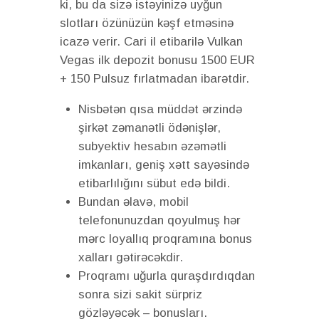
ki, bu da sizə istəyinizə uyğun
slotları özünüzün kəşf etməsinə
icazə verir. Cari il etibarilə Vulkan
Vegas ilk depozit bonusu 1500 EUR
+ 150 Pulsuz fırlatmadan ibarətdir.
Nisbətən qısa müddət ərzində
şirkət zəmanətli ödənişlər,
subyektiv hesabın əzəmətli
imkanları, geniş xətt sayəsində
etibarlılığını sübut edə bildi.
Bundan əlavə, mobil
telefonunuzdan qoyulmuş hər
mərc loyallıq proqramına bonus
xalları gətirəcəkdir.
Proqramı uğurla quraşdırdıqdan
sonra sizi sakit sürpriz
gözləyəcək – bonusları.