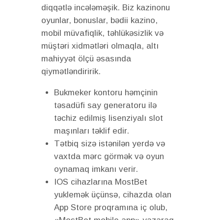
diqqətlə incələməşik. Biz kazinonu
oyunlar, bonuslar, bədii kazino,
mobil müvafiqlik, təhlükəsizlik və
müştəri xidmətləri olmaqla, altı
mahiyyət ölçü əsasında
qiymətləndiririk.
Bukmeker kontoru həmçinin
təsadüfi say generatoru ilə
təchiz edilmiş lisenziyalı slot
maşınları təklif edir.
Tətbiq sizə istənilən yerdə və
vaxtda mərc görmək və oyun
oynamaq imkanı verir.
IOS cihazlarına MostBet
yuklemək üçünsə, cihazda olan
App Store proqramına iç olub,