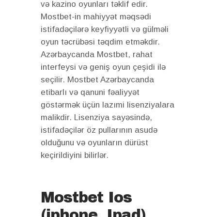
və kazino oyunları təklif edir.
Mostbet-in mahiyyət məqsədi
istifadəçilərə keyfiyyətli və gülməli
oyun təcrübəsi təqdim etməkdir.
Azərbaycanda Mostbet, rahat
interfeysi və geniş oyun çeşidi ilə
seçilir. Mostbet Azərbaycanda
etibarlı və qanuni fəaliyyət
göstərmək üçün lazımi lisenziyalara
malikdir. Lisenziya sayəsində,
istifadəçilər öz pullarının asudə
olduğunu və oyunların dürüst
keçirildiyini bilirlər.
Mostbet Ios
(iphone, Ipad)