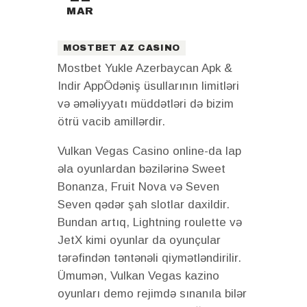
MAR
MOSTBET AZ CASINO
Mostbet Yukle Azerbaycan Apk &
Indir App
Ödəniş üsullarının limitləri
və əməliyyatı müddətləri də bizim
ötrü vacib amillərdir.
Vulkan Vegas Casino online-da lap
əla oyunlardan bəzilərinə Sweet
Bonanza, Fruit Nova və Seven
Seven qədər şah slotlar daxildir.
Bundan artıq, Lightning roulette və
JetX kimi oyunlar da oyunçular
tərəfindən təntənəli qiymətləndirilir.
Ümumən, Vulkan Vegas kazino
oyunları demo rejimdə sınanıla bilər