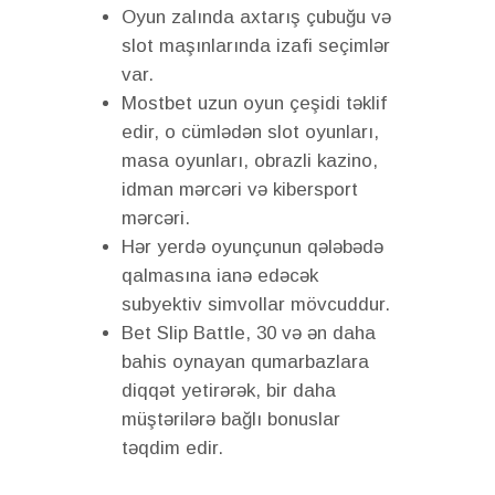
Oyun zalında axtarış çubuğu və
slot maşınlarında izafi seçimlər
var.
Mostbet uzun oyun çeşidi təklif
edir, o cümlədən slot oyunları,
masa oyunları, obrazli kazino,
idman mərcəri və kibersport
mərcəri.
Hər yerdə oyunçunun qələbədə
qalmasına ianə edəcək
subyektiv simvollar mövcuddur.
Bet Slip Battle, 30 və ən daha
bahis oynayan qumarbazlara
diqqət yetirərək, bir daha
müştərilərə bağlı bonuslar
təqdim edir.