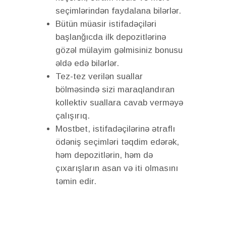
seçimlərindən faydalana bilərlər.
Bütün müasir istifadəçiləri
başlanğıcda ilk depozitlərinə
gözəl mülayim gəlmisiniz bonusu
əldə edə bilərlər.
Tez-tez verilən suallar
bölməsində sizi maraqlandıran
kollektiv suallara cavab verməyə
çalışırıq.
Mostbet, istifadəçilərinə ətraflı
ödəniş seçimləri təqdim edərək,
həm depozitlərin, həm də
çıxarışların asan və iti olmasını
təmin edir.