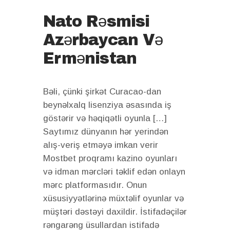
Nato Rəsmisi
Azərbaycan Və
Ermənistan
Bəli, çünki şirkət Curacao-dan
beynəlxalq lisenziya əsasında iş
göstərir və həqiqətli oyunla […]
Saytımız dünyanın hər yerindən
alış-veriş etməyə imkan verir
Mostbet proqramı kazino oyunları
və idman mərcləri təklif edən onlayn
mərc platformasıdır. Onun
xüsusiyyətlərinə müxtəlif oyunlar və
müştəri dəstəyi daxildir. İstifadəçilər
rəngarəng üsullardan istifadə