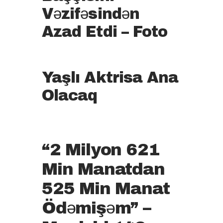
Vəzifəsindən
Azad Etdi – Foto
Yaşlı Aktrisa Ana
Olacaq
“2 Milyon 621
Min Manatdan
525 Min Manat
Ödəmişəm” –