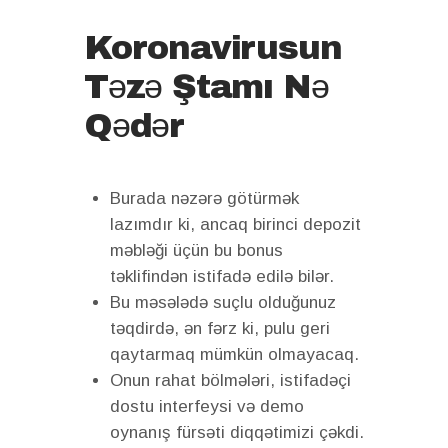
Koronavirusun
Təzə Ştamı Nə
Qədər
Burada nəzərə götürmək
lazımdır ki, ancaq birinci depozit
məbləği üçün bu bonus
təklifindən istifadə edilə bilər.
Bu məsələdə suçlu olduğunuz
təqdirdə, ən fərz ki, pulu geri
qaytarmaq mümkün olmayacaq.
Onun rahat bölmələri, istifadəçi
dostu interfeysi və demo
oynanış fürsəti diqqətimizi çəkdi.