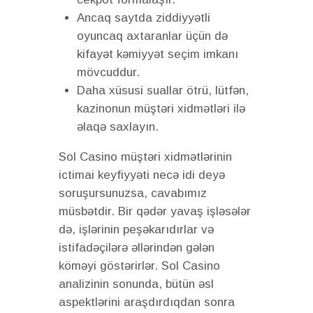
Ancaq saytda ziddiyyətli
oyuncaq axtaranlar üçün də
kifayət kəmiyyət seçim imkanı
mövcuddur.
Daha xüsusi suallar ötrü, lütfən,
kazinonun müştəri xidmətləri ilə
əlaqə saxlayın.
Sol Casino müştəri xidmətlərinin
ictimai keyfiyyəti necə idi deyə
soruşursunuzsa, cavabımız
müsbətdir. Bir qədər yavaş işləsələr
də, işlərinin peşəkarıdırlar və
istifadəçilərə əllərindən gələn
köməyi göstərirlər. Sol Casino
analizinin sonunda, bütün əsl
aspektlərini araşdırdıqdan sonra