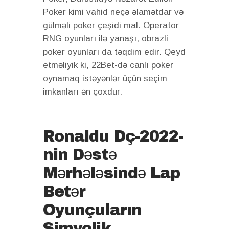
Poker kimi vahid neçə əlamətdar və
gülməli poker çeşidi mal. Operator
RNG oyunları ilə yanaşı, obrazli
poker oyunları da təqdim edir. Qeyd
etməliyik ki, 22Bet-də canlı poker
oynamaq istəyənlər üçün seçim
imkanları ən çoxdur.
Ronaldu Dç-2022-
nin Dəstə
Mərhələsində Lap
Betər
Oyunçuların
Simvolik