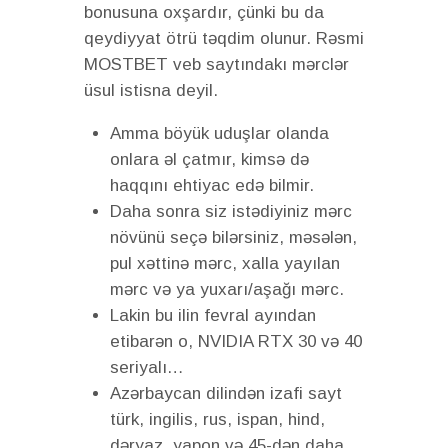
bonusuna oxşardır, çünki bu da
qeydiyyat ötrü təqdim olunur. Rəsmi
MOSTBET veb saytındakı mərclər
üsul istisna deyil.
Amma böyük uduşlar olanda
onlara əl çatmır, kimsə də
haqqını ehtiyac edə bilmir.
Daha sonra siz istədiyiniz mərc
növünü seçə bilərsiniz, məsələn,
pul xəttinə mərc, xalla yayılan
mərc və ya yuxarı/aşağı mərc.
Lakin bu ilin fevral ayından
etibarən o, NVIDIA RTX 30 və 40
seriyalı…
Azərbaycan dilindən izafi sayt
türk, ingilis, rus, ispan, hind,
dəryaz, yapon və 45-dən daha