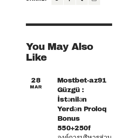
You May Also
Like
Mostbet-az91
28
MAR
Güzgü :
İstənilən
Yerdən Proloq
Bonus
550+250f
องค์การบริหารส่วน