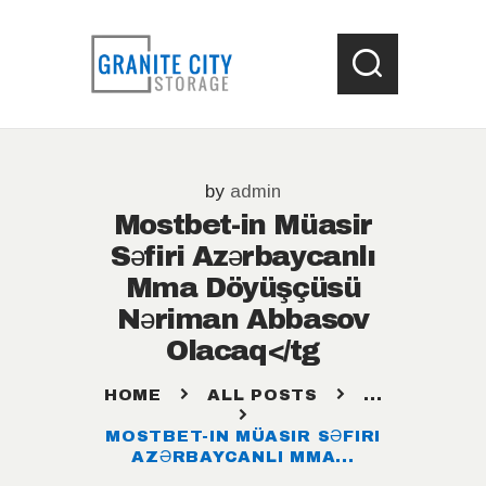
HOME
by
admin
LOCATIONS
Mostbet-in Müasir
WHAT SIZE UNIT ?
Səfiri Azərbaycanlı
STORAGE HELP
Mma Döyüşçüsü
CONTACT US
Nəriman Abbasov
Olacaq</tg
HOME
ALL POSTS
...
MOSTBET-IN MÜASIR SƏFIRI
AZƏRBAYCANLI MMA...