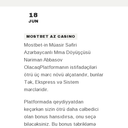
18
JUN
MOSTBET AZ CASINO
Mostbet-in Müasir Səfiri
Azərbaycanlı Mma Döyüşçüsü
Nəriman Abbasov
Olacaq
Platformanın istifadəçiləri
ötrü üç mərc növü əlçatandır, bunlar
Tək, Ekspress və Sistem
mərcləridir.
Platformada qeydiyyatdan
keçərkən sizin ötrü daha cəlbedici
olan bonus hansıdırsa, onu seçə
biləcəksiniz. Bu bonus təbrikləmə