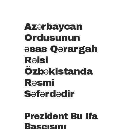
Azərbaycan
Ordusunun
əsas Qərargah
Rəisi
Özbəkistanda
Rəsmi
Səfərdədir
Prezident Bu Ifa
Başçısını