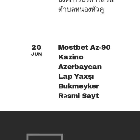
ตำบลหนองหัวคู
Mostbet Az-90
20
JUN
Kazino
Azerbaycan
Lap Yaxşı
Bukmeyker
Rəsmi Sayt