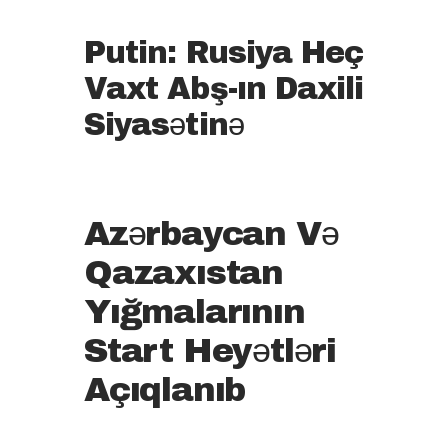
Putin: Rusiya Heç
Vaxt Abş-ın Daxili
Siyasətinə
Azərbaycan Və
Qazaxıstan
Yığmalarının
Start Heyətləri
Açıqlanıb