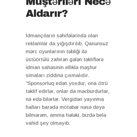
Müştəriləri Necə
Aldarır?
İdmançıların səhifələrində olan
reklamlar da yığışdırılıb. Qanunsuz
mərc oyunlarının təbliği ilə
üstüörtülü zahirən gələn təkliflərə
idman sahəsinin elliklə məşhur
simaları ziddinə çıxmalıdır.
“Sponsorluq edən yoxdur, ona ötrü
təklif edirlər, onlar da məcburdurlar,
nə edə bilərlər. Vergidən yayınma
halları barədə mötəbər nəsə deyə
bilmərəm, amma hələki, bizdə belə
vahid şey olmayıb.