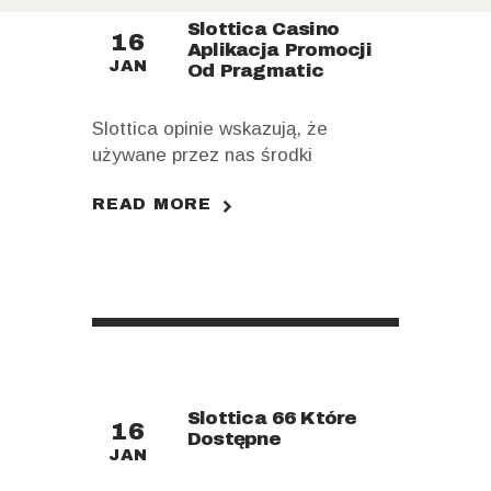
Slottica Casino
16
Aplikacja Promocji
JAN
Od Pragmatic
Slottica opinie wskazują, że
używane przez nas środki
bezpieczeństwa są na najwyższym
READ MORE
poziomie, zapewniając spokój
demona naszym własnym
użytkownikom. Slottica poglądy są
zazwyczaj nadzwyczaj dobre, z
baczności na bogaty wybór
komputerów i wysoką jakość batalii.
Dzięki Slottica вход, każdy może
cieszyć się takimi emocjami w
Slottica 66 Które
przypadkowym momencie. Slottica
16
Dostępne
Kasyno działa adekwatnie spośród
JAN
najwyższymi standardami