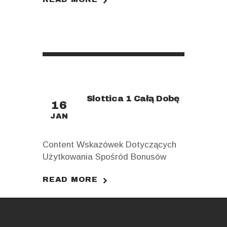
W Kasynie Slottica? Odkryj Świat
Gier W Slottica Casino Slottica
Casino W Istocie Deposit
Nadprogram Pięćdziesięciu Free
Spins 2024 New Zabawy Na Żywo
Slottica Casino Główne
Właściwości W Jaki Sposób Mogę
Wpłacić I Wypłacić Pieniądze W
Slottica 1 Całą Dobę
Kasynie Slottica? Czat Na Żywo
16
Rabaty Darmowych Spinów Bez
JAN
Depozytu…
Content Wskazówek Dotyczących
Użytkowania Spośród Bonusów
Slottica Casino Oficjalna Strona
READ MORE
Zyskaj 200% Bonusu Od Własnej
Czołowej Wpłaty Slottica Kasyno W
Polsce Czat Na Żywo Bonus Zbyt
Rejestrację I Podaż Powitalna