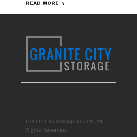
READ MORE
Beceri Oyunlarını On-line Denediniz
Mi? Doğru Yerdesiniz! Beceri
Oyunları, Online Poker & Bingo
Bingo Çekilişleri: Kurallar Son
Derece Basit! Online Stop – En Iyi
Ipuçları Ve Tavsiyeler Tıpkı Bir
Profesyonel Gibi Poker Oynayın –
İpuçları Ve Tavsiyeler Red Hot
Burning Clover Link’te Yonca
Özelliği Ücretsiz On The…
COST CALCULATOR
Granite City Storage © 2026. All
Rights Reserved.