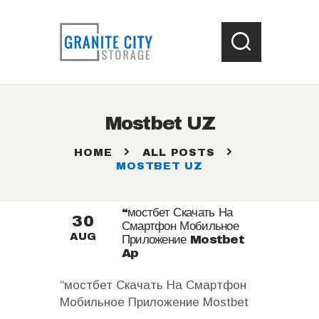
HOME
Mostbet UZ
LOCATIONS
WHAT SIZE UNIT ?
HOME
ALL POSTS
MOSTBET UZ
STORAGE HELP
CONTACT US
“мостбет Скачать На
30
Смартфон Мобильное
AUG
Приложение Mostbet
Ap
“мостбет Скачать На Смартфон
Мобильное Приложение Mostbet