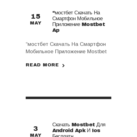
functional interface but also to
“мостбет Скачать На
easy account management tools
15
Смартфон Мобильное
for…
MAY
Приложение Mostbet
Ap
“мостбет Скачать На Смартфон
Мобильное Приложение Mostbet
Apk Приложение Mostbet Apk%2C
READ MORE
Скачать пиппардом
Официального Сайта%2C
Бонусы” Content “скачать
Приложение Mostbet Mostbet Apk
Ios%3A Как Скачать а Установить
Для Айфона Или Айпада%3F
Mostbet Uz%3A Скачать
Мобильное Приложение Скачать
Скачать Mostbet Для
Мостбет на Андроид%3A
3
Android Apk И Ios
Преимущества а Недостатки
MAY
Бесплатн