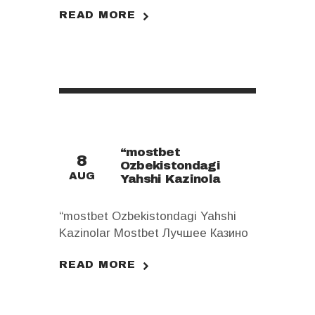
Apk Mostbet Приложение
READ MORE
Установить Приложение Mostbet
Мостбет Для Ios И Android”
Content невозможно Ли Поменять
Язык Приложения%3F Мобильное
Приложение Mostbet%3A
Регистрация Дизайн И Интерфейс
Приложения ищем Как Скачать
Приложение Mostbet%3F гарантии
“mostbet
От Mostbet Можно ведь Делать
8
Ozbekistondagi
Несколько Ставок В Виде
AUG
Yahshi Kazinola
Экспресса%3F Функционал
Приложения в Андроид
“mostbet Ozbekistondagi Yahshi
Приветственные Бонусы Скачать
Kazinolar Mostbet Лучшее Казино
Приложение Mostbet Для Android
В Узбекистане Content Frank –
(…
READ MORE
Казино со Большими Джекпотами
Казино Mostbet В узбекистане
Слоты Mostbet” Вход и Казино