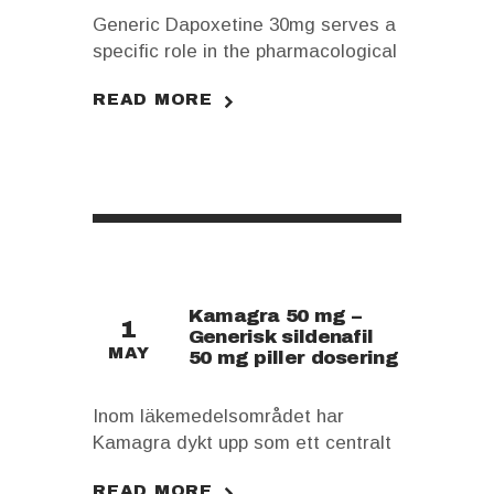
Generic Dapoxetine 30mg serves a
specific role in the pharmacological
landscape. It is primarily prescribed
READ MORE
to manage premature ejaculation
(PE) in men. This condition often
causes distress and interpersonal
difficulty. The drug addresses the
imbalance in the neurotransmitter
systems, which leads to PE. The
controlled regulation of serotonin in
the brain helps prolong the time to
Kamagra 50 mg –
ejaculation. This can improve…
1
Generisk sildenafil
MAY
50 mg piller dosering
Inom läkemedelsområdet har
Kamagra dykt upp som ett centralt
läkemedel för vissa hälsotillstånd.
READ MORE