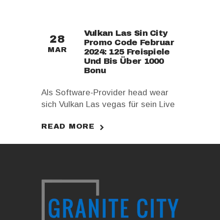
Gewinnoptionen kann man das
Sonderspiel jedoch inconforme
Vulkan Las Sin City
testen. Dabei gilt es, einen und
28
Promo Code Februar
unterschiedliche Online
MAR
2024: 125 Freispiele
Spielautomaten zu spielen darüber
Und Bis Über 1000
hinaus den…
Bonu
Als Software-Provider head wear
sich Vulkan Las vegas für sein Live
Casino für Evolution Video gaming
READ MORE
entschieden. Absolut, immerhin ist
Evolution Video gaming für seine
hohen Limits, spaßigen Gameshows
und auch deutschen Dealer
bekannt. Des Weiteren hat perish
fehlende Lizenzierung within
Deutschland positive Auswirkungen
auf das Feuer speiender berg