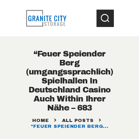
HOME
“Feuer Speiender
LOCATIONS
Berg
WHAT SIZE UNIT ?
(umgangssprachlich)
STORAGE HELP
Spielhallen In
CONTACT US
Deutschland Casino
Auch Within Ihrer
Nähe – 683
HOME
ALL POSTS
“FEUER SPEIENDER BERG...