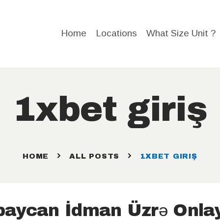
HOME
Home
Locations
What Size Unit ?
LOCATIO
NS
WHAT
1xbet giriş
SIZE
UNIT ?
HOME
ALL POSTS
1XBET GIRIŞ
STORAGE
baycan İdman Üzrə Onla
HELP