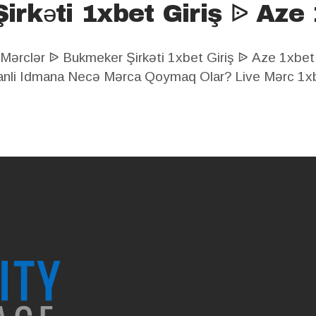
rkəti 1xbet Giriş ᐉ Aze
CONTACT
Mərclər ᐉ Bukmeker Şirkəti 1xbet Giriş ᐉ Aze 1xbet
US
Canli Idmana Necə Mərca Qoymaq Olar? Live Mərc 1x
r? Bet Canlı Dəstək In Login Məlumatlarımı Necə D
et Azərbaycan Oyunçuları Üçün Ən…
COST CALCULATOR