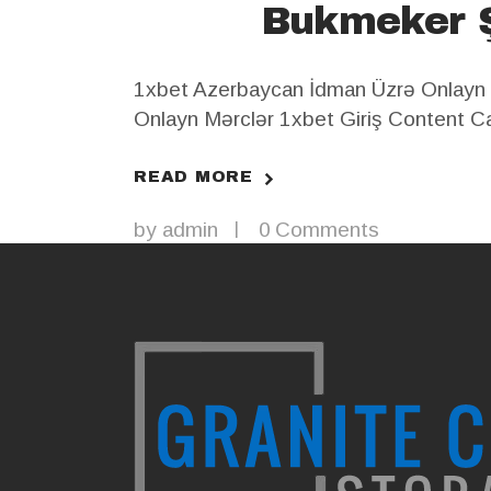
Bukmeker Şi
1xbet Azerbaycan İdman Üzrə Onlayn 
Onlayn Mərclər 1xbet Giriş Content 
Bloklanmasından Necə Yan Keçmək Ola
Qeydiyyatın Xüsusiyyətləri Niyə 1xb
READ MORE
by
admin
0
Comments