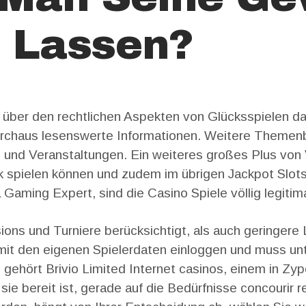
 Lassen?
über den rechtlichen Aspekten von Glücksspielen dar
rchaus lesenswerte Informationen. Weitere Themen
 und Veranstaltungen. Ein weiteres großes Plus von 
k spielen können und zudem im übrigen Jackpot Slots
Gaming Expert, sind die Casino Spiele völlig legitim
ns und Turniere berücksichtigt, als auch geringere 
mit den eigenen Spielerdaten einloggen und muss un
 gehört Brivio Limited Internet casinos, einem in Zy
sie bereit ist, gerade auf die Bedürfnisse concourir 