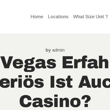
HOME
Home
Locations
What Size Unit ?
LOCATIO
NS
WHAT
by
admin
 Vegas Erfah
SIZE
eriös Ist Au
UNIT ?
STORAGE
Casino?
HELP