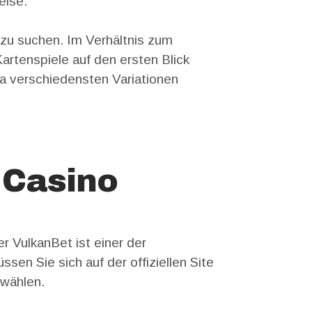
eise.
 zu suchen. Im Verhältnis zum
artenspiele auf den ersten Blick
rea verschiedensten Variationen
 Casino
r VulkanBet ist einer der
en Sie sich auf der offiziellen Site
 wählen.