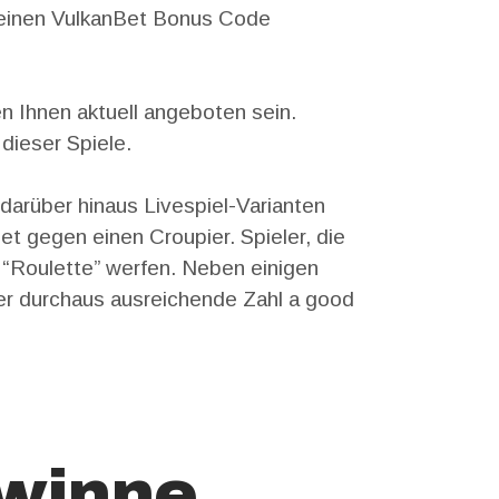
 einen VulkanBet Bonus Code
n Ihnen aktuell angeboten sein.
ieser Spiele.
darüber hinaus Livespiel-Varianten
t gegen einen Croupier. Spieler, die
 “Roulette” werfen. Neben einigen
er durchaus ausreichende Zahl a good
winne