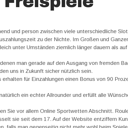
 Freispiele
end und person zwischen viele unterschiedliche Slo
uszahlungszeit zu der Nichte. Im Großen und Ganzen
eich unter Umständen ziemlich länger dauern als auf
i denen man gerade auf den Ausgang von fremden Bac
 uns in Zukunft sicher nützlich sein.
 erhalten für Einzahlungen einen Bonus von 90 Proz
atürlich ein echter Allrounder und erfüllt alle Wünsc
en Sie vor allem Online Sportwetten Abschnitt. Roul
selt sie seit dem 17. Auf der Website entziffern Kun
 falls man gegenseitig nicht mehr wohl beim Spielen