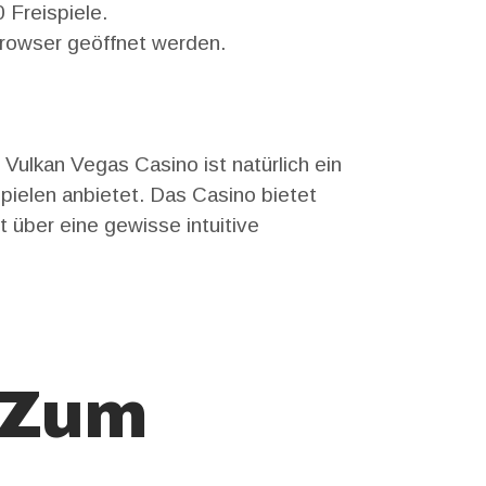
Freispiele.
Browser geöffnet werden.
ulkan Vegas Casino ist natürlich ein
pielen anbietet. Das Casino bietet
 über eine gewisse intuitive
s Zum