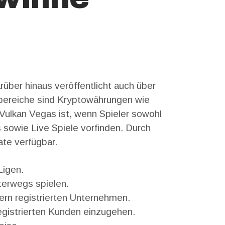
über hinaus veröffentlicht auch über
bereiche sind Kryptowährungen wie
Vulkan Vegas ist, wenn Spieler sowohl
 sowie Live Spiele vorfinden. Durch
ate verfügbar.
Ligen.
terwegs spielen.
pern registrierten Unternehmen.
registrierten Kunden einzugehen.