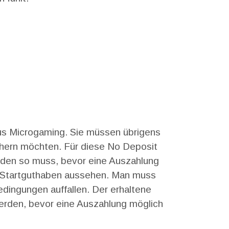
aus Microgaming. Sie müssen übrigens
chern möchten. Für diese No Deposit
erden so muss, bevor eine Auszahlung
ro Startguthaben aussehen. Man muss
ingungen auffallen. Der erhaltene
erden, bevor eine Auszahlung möglich