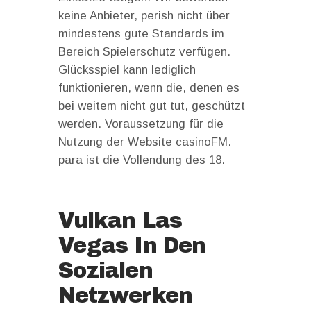
keine Anbieter, perish nicht über
mindestens gute Standards im
Bereich Spielerschutz verfügen.
Glücksspiel kann lediglich
funktionieren, wenn die, denen es
bei weitem nicht gut tut, geschützt
werden. Voraussetzung für die
Nutzung der Website casinoFM.
para ist die Vollendung des 18.
Vulkan Las
Vegas In Den
Sozialen
Netzwerken