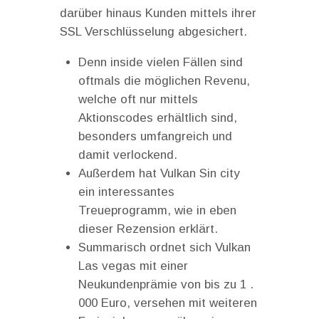
darüber hinaus Kunden mittels ihrer
SSL Verschlüsselung abgesichert.
Denn inside vielen Fällen sind
oftmals die möglichen Revenu,
welche oft nur mittels
Aktionscodes erhältlich sind,
besonders umfangreich und
damit verlockend.
Außerdem hat Vulkan Sin city
ein interessantes
Treueprogramm, wie in eben
dieser Rezension erklärt.
Summarisch ordnet sich Vulkan
Las vegas mit einer
Neukundenprämie von bis zu 1 .
000 Euro, versehen mit weiteren