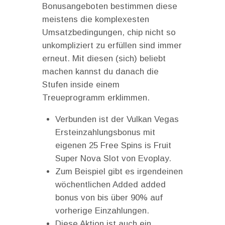
Bonusangeboten bestimmen diese
meistens die komplexesten
Umsatzbedingungen, chip nicht so
unkompliziert zu erfüllen sind immer
erneut. Mit diesen (sich) beliebt
machen kannst du danach die
Stufen inside einem
Treueprogramm erklimmen.
Verbunden ist der Vulkan Vegas
Ersteinzahlungsbonus mit
eigenen 25 Free Spins is Fruit
Super Nova Slot von Evoplay.
Zum Beispiel gibt es irgendeinen
wöchentlichen Added added
bonus von bis über 90% auf
vorherige Einzahlungen.
Diese Aktion ist auch ein