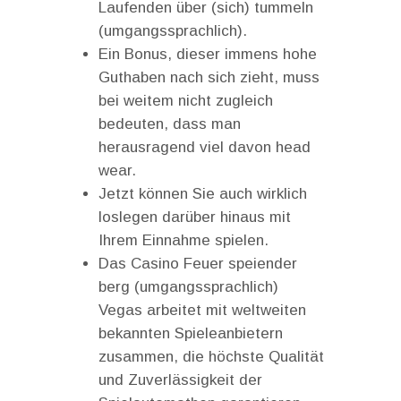
Laufenden über (sich) tummeln
(umgangssprachlich).
Ein Bonus, dieser immens hohe
Guthaben nach sich zieht, muss
bei weitem nicht zugleich
bedeuten, dass man
herausragend viel davon head
wear.
Jetzt können Sie auch wirklich
loslegen darüber hinaus mit
Ihrem Einnahme spielen.
Das Casino Feuer speiender
berg (umgangssprachlich)
Vegas arbeitet mit weltweiten
bekannten Spieleanbietern
zusammen, die höchste Qualität
und Zuverlässigkeit der