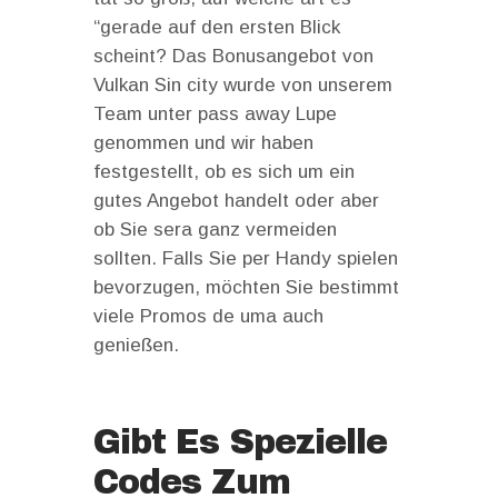
“gerade auf den ersten Blick
scheint? Das Bonusangebot von
Vulkan Sin city wurde von unserem
Team unter pass away Lupe
genommen und wir haben
festgestellt, ob es sich um ein
gutes Angebot handelt oder aber
ob Sie sera ganz vermeiden
sollten. Falls Sie per Handy spielen
bevorzugen, möchten Sie bestimmt
viele Promos de uma auch
genießen.
Gibt Es Spezielle
Codes Zum