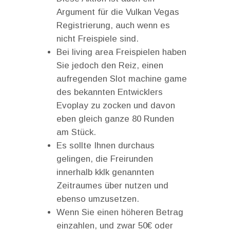
Argument für die Vulkan Vegas
Registrierung, auch wenn es
nicht Freispiele sind.
Bei living area Freispielen haben
Sie jedoch den Reiz, einen
aufregenden Slot machine game
des bekannten Entwicklers
Evoplay zu zocken und davon
eben gleich ganze 80 Runden
am Stück.
Es sollte Ihnen durchaus
gelingen, die Freirunden
innerhalb kklk genannten
Zeitraumes über nutzen und
ebenso umzusetzen.
Wenn Sie einen höheren Betrag
einzahlen, und zwar 50€ oder