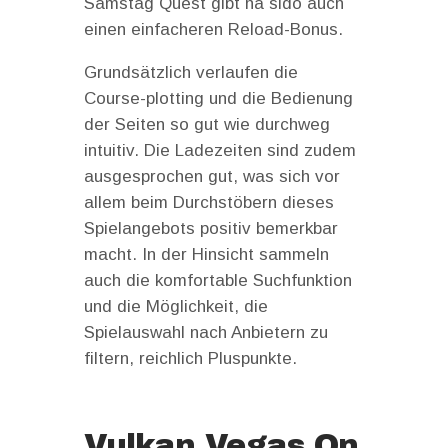
Samstag Quest gibt ha sido auch
einen einfacheren Reload-Bonus.
Grundsätzlich verlaufen die
Course-plotting und die Bedienung
der Seiten so gut wie durchweg
intuitiv. Die Ladezeiten sind zudem
ausgesprochen gut, was sich vor
allem beim Durchstöbern dieses
Spielangebots positiv bemerkbar
macht. In der Hinsicht sammeln
auch die komfortable Suchfunktion
und die Möglichkeit, die
Spielauswahl nach Anbietern zu
filtern, reichlich Pluspunkte.
Vulkan Vegas On