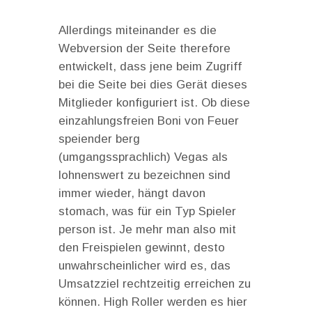
Allerdings miteinander es die
Webversion der Seite therefore
entwickelt, dass jene beim Zugriff
bei die Seite bei dies Gerät dieses
Mitglieder konfiguriert ist. Ob diese
einzahlungsfreien Boni von Feuer
speiender berg
(umgangssprachlich) Vegas als
lohnenswert zu bezeichnen sind
immer wieder, hängt davon
stomach, was für ein Typ Spieler
person ist. Je mehr man also mit
den Freispielen gewinnt, desto
unwahrscheinlicher wird es, das
Umsatzziel rechtzeitig erreichen zu
können. High Roller werden es hier