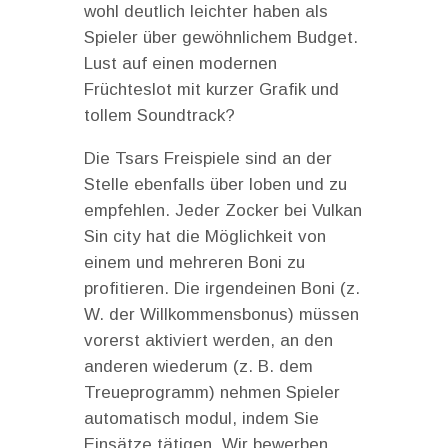
wohl deutlich leichter haben als
Spieler über gewöhnlichem Budget.
Lust auf einen modernen
Früchteslot mit kurzer Grafik und
tollem Soundtrack?
Die Tsars Freispiele sind an der
Stelle ebenfalls über loben und zu
empfehlen. Jeder Zocker bei Vulkan
Sin city hat die Möglichkeit von
einem und mehreren Boni zu
profitieren. Die irgendeinen Boni (z.
W. der Willkommensbonus) müssen
vorerst aktiviert werden, an den
anderen wiederum (z. B. dem
Treueprogramm) nehmen Spieler
automatisch modul, indem Sie
Einsätze tätigen. Wir bewerben