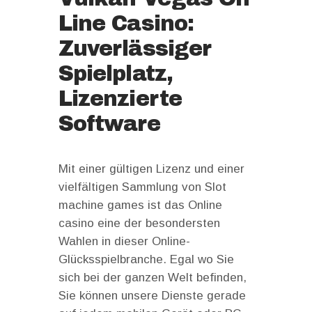
Line Casino:
Zuverlässiger
Spielplatz,
Lizenzierte
Software
Mit einer gültigen Lizenz und einer
vielfältigen Sammlung von Slot
machine games ist das Online
casino eine der besondersten
Wahlen in dieser Online-
Glücksspielbranche. Egal wo Sie
sich bei der ganzen Welt befinden,
Sie können unsere Dienste gerade