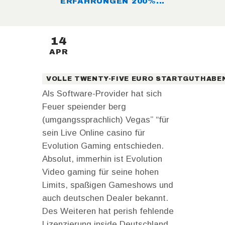
ERFAHRUNGEN 200%...
14
APR
VOLLE TWENTY-FIVE EURO STARTGUTHABEN
Als Software-Provider hat sich
Feuer speiender berg
(umgangssprachlich) Vegas” “für
sein Live Online casino für
Evolution Gaming entschieden.
Absolut, immerhin ist Evolution
Video gaming für seine hohen
Limits, spaßigen Gameshows und
auch deutschen Dealer bekannt.
Des Weiteren hat perish fehlende
Lizenzierung inside Deutschland