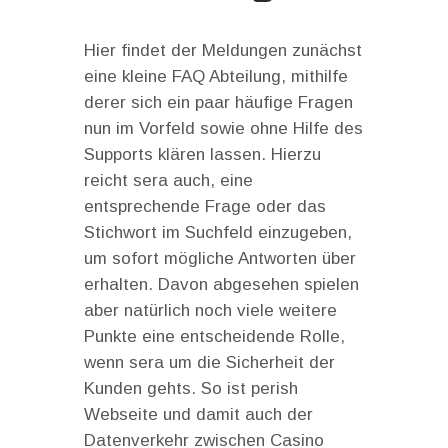
Hier findet der Meldungen zunächst
eine kleine FAQ Abteilung, mithilfe
derer sich ein paar häufige Fragen
nun im Vorfeld sowie ohne Hilfe des
Supports klären lassen. Hierzu
reicht sera auch, eine
entsprechende Frage oder das
Stichwort im Suchfeld einzugeben,
um sofort mögliche Antworten über
erhalten. Davon abgesehen spielen
aber natürlich noch viele weitere
Punkte eine entscheidende Rolle,
wenn sera um die Sicherheit der
Kunden gehts. So ist perish
Webseite und damit auch der
Datenverkehr zwischen Casino