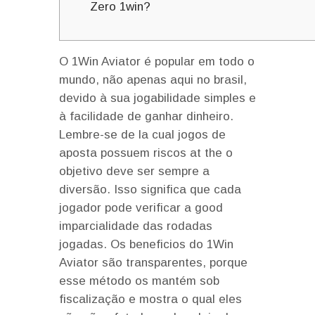
Zero 1win?
O 1Win Aviator é popular em todo o
mundo, não apenas aqui no brasil,
devido à sua jogabilidade simples e
à facilidade de ganhar dinheiro.
Lembre-se de la cual jogos de
aposta possuem riscos at the o
objetivo deve ser sempre a
diversão. Isso significa que cada
jogador pode verificar a good
imparcialidade das rodadas
jogadas. Os beneficios do 1Win
Aviator são transparentes, porque
esse método os mantém sob
fiscalização e mostra o qual eles