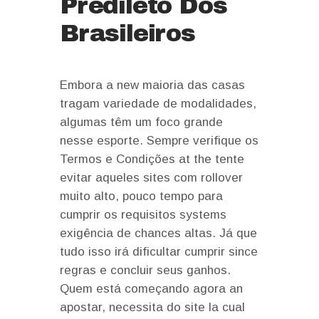
Predileto Dos
Brasileiros
Embora a new maioria das casas
tragam variedade de modalidades,
algumas têm um foco grande
nesse esporte. Sempre verifique os
Termos e Condições at the tente
evitar aqueles sites com rollover
muito alto, pouco tempo para
cumprir os requisitos systems
exigência de chances altas. Já que
tudo isso irá dificultar cumprir since
regras e concluir seus ganhos.
Quem está começando agora an
apostar, necessita do site la cual