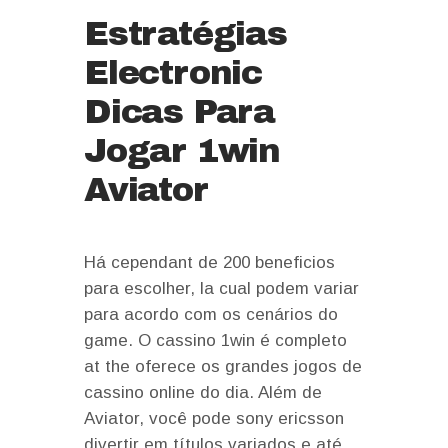
Estratégias
Electronic
Dicas Para
Jogar 1win
Aviator
Há cependant de 200 beneficios
para escolher, la cual podem variar
para acordo com os cenários do
game. O cassino 1win é completo
at the oferece os grandes jogos de
cassino online do dia. Além de
Aviator, você pode sony ericsson
divertir em títulos variados e até