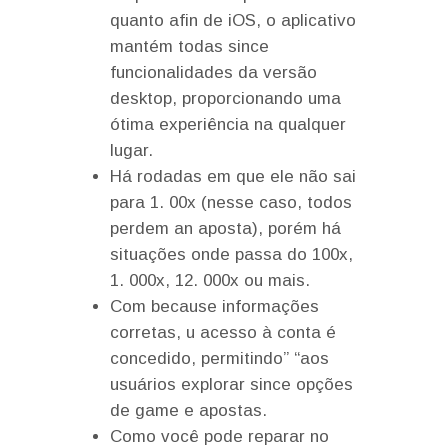
quanto afin de iOS, o aplicativo
mantém todas since
funcionalidades da versão
desktop, proporcionando uma
ótima experiência na qualquer
lugar.
Há rodadas em que ele não sai
para 1. 00x (nesse caso, todos
perdem an aposta), porém há
situações onde passa do 100x,
1. 000x, 12. 000x ou mais.
Com because informações
corretas, u acesso à conta é
concedido, permitindo” “aos
usuários explorar since opções
de game e apostas.
Como você pode reparar no