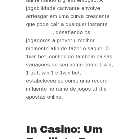
aumentando a great emoção. A
jogabilidade cativante envolve
arriesgar em uma curva crescente
que pode cair a qualquer instante
1win entrar
, desafiando os
jogadores a prever u melhor
momento afin de fazer o saque. O
1win bet, conhecido também paisas
variações de seu nome como 1 win,
1 get, win 1 e 1win bet,
estabeleceu-se como uma record
influente no ramo de jogos at the
apostas online.
In Casino: Um