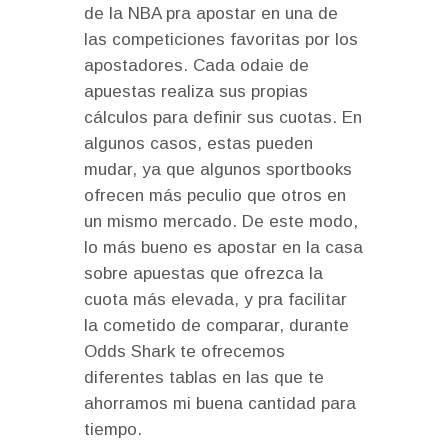
de la NBA pra apostar en una de
las competiciones favoritas por los
apostadores. Cada odaie de
apuestas realiza sus propias
cálculos para definir sus cuotas. En
algunos casos, estas pueden
mudar, ya que algunos sportbooks
ofrecen más peculio que otros en
un mismo mercado. De este modo,
lo más bueno es apostar en la casa
sobre apuestas que ofrezca la
cuota más elevada, y pra facilitar
la cometido de comparar, durante
Odds Shark te ofrecemos
diferentes tablas en las que te
ahorramos mi buena cantidad para
tiempo.