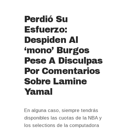
Perdió Su
Esfuerzo:
Despiden Al
‘mono’ Burgos
Pese A Disculpas
Por Comentarios
Sobre Lamine
Yamal
En alguna caso, siempre tendrás
disponibles las cuotas de la NBA y
los selections de la computadora