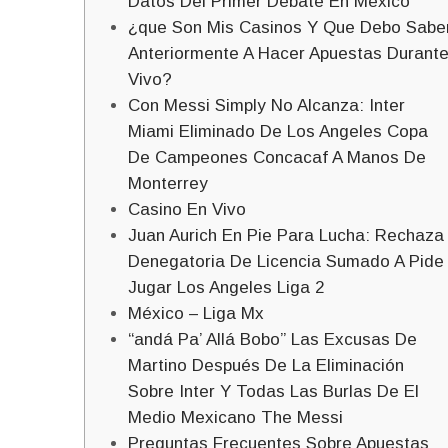
Datos Del Primer Debate En México
¿que Son Mis Casinos Y Que Debo Sabe
Anteriormente A Hacer Apuestas Durant
Vivo?
Con Messi Simply No Alcanza: Inter
Miami Eliminado De Los Angeles Copa
De Campeones Concacaf A Manos De
Monterrey
Casino En Vivo
Juan Aurich En Pie Para Lucha: Rechaza
Denegatoria De Licencia Sumado A Pide
Jugar Los Angeles Liga 2
México – Liga Mx
“andá Pa’ Allá Bobo” Las Excusas De
Martino Después De La Eliminación
Sobre Inter Y Todas Las Burlas De El
Medio Mexicano The Messi
Preguntas Frecuentes Sobre Apuestas