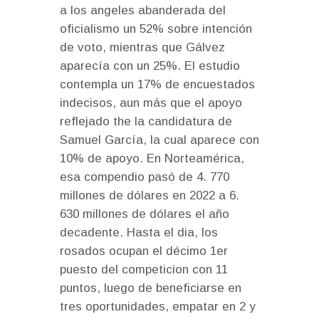
a los angeles abanderada del
oficialismo un 52% sobre intención
de voto, mientras que Gálvez
aparecía con un 25%. El estudio
contempla un 17% de encuestados
indecisos, aun más que el apoyo
reflejado the la candidatura de
Samuel García, la cual aparece con
10% de apoyo. En Norteamérica,
esa compendio pasó de 4. 770
millones de dólares en 2022 a 6.
630 millones de dólares el año
decadente. Hasta el dia, los
rosados ocupan el décimo 1er
puesto del competicion con 11
puntos, luego de beneficiarse en
tres oportunidades, empatar en 2 y