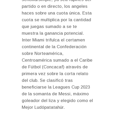
partido o en directo, los angeles
haces sobre una cuota única. Esta
cuota se multiplica por la cantidad
que juegas sumado a se te
muestra la ganancia potencial.
Inter Miami trifulca el certamen
continental de la Confederación
sobre Norteamérica,
Centroamérica sumado a el Caribe
de Fútbol (Concacaf) através de
primera vez sobre la corta relato
del club. Se clasificó tras
beneficiarse la Leagues Cup 2023
de la somanta de Messi, máximo
goleador del liza y elegido como el
Mejor Ludópatatahúr.