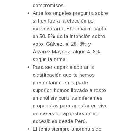
compromisos.
Ante los angeles pregunta sobre
si hoy fuera la elección por
quién votaría, Sheinbaum captó
un 50. 5% de la intención sobre
voto; Gálvez, el 28. 8% y
Álvarez Máynez, algun 4. 8%,
según la firma.
Para ser capaz elaborar la
clasificación que te hemos
presentando en la parte
superior, hemos llevado a resto
un análisis para las diferentes
propuestas para apostar en vivo
de casas de apuestas online
accesibles desde Perú.
El tenis siempre anordna sido