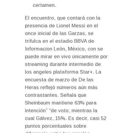
certamen.
El encuentro, que contará con la
presencia de Lionel Messi en el
once inicial de las Garzas, se
trifulca en el estadio BBVA de
Informacion León, México, con se
puede mirar en vivo únicamente por
streaming durante intermedio de
los angeles plataforma Star+. La
encuesta de marzo de De las
Heras reflejó números aún más
contrastantes. Señala que
Sheinbaum mantiene 63% para
intención” “de voto; mientras la
cual Gálvez, 15%. Es decir, casi 52
puntos porcentuales sobre