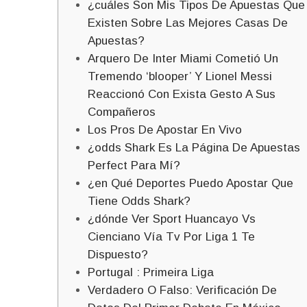
¿cuáles Son Mis Tipos De Apuestas Que
Existen Sobre Las Mejores Casas De
Apuestas?
Arquero De Inter Miami Cometió Un
Tremendo ‘blooper’ Y Lionel Messi
Reaccionó Con Exista Gesto A Sus
Compañeros
Los Pros De Apostar En Vivo
¿odds Shark Es La Página De Apuestas
Perfect Para Mí?
¿en Qué Deportes Puedo Apostar Que
Tiene Odds Shark?
¿dónde Ver Sport Huancayo Vs
Cienciano Vía Tv Por Liga 1 Te
Dispuesto?
Portugal : Primeira Liga
Verdadero O Falso: Verificación De