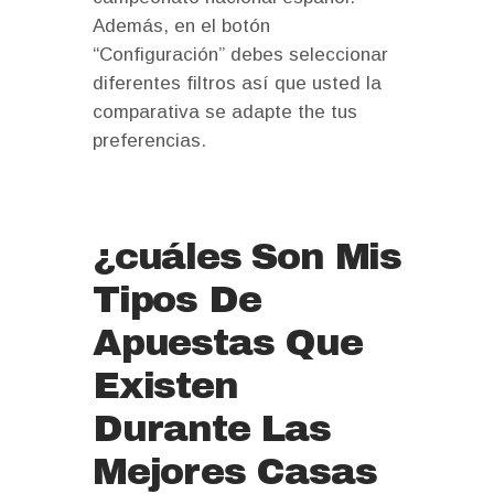
Además, en el botón
“Configuración” debes seleccionar
diferentes filtros así que usted la
comparativa se adapte the tus
preferencias.
¿cuáles Son Mis
Tipos De
Apuestas Que
Existen
Durante Las
Mejores Casas