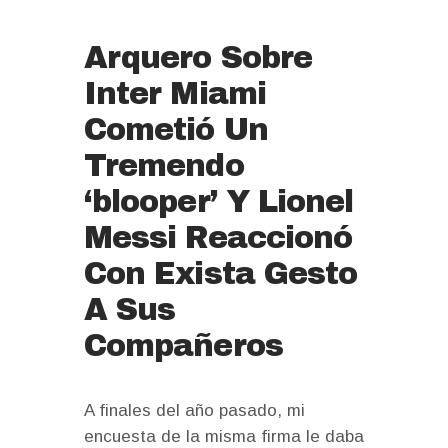
Arquero Sobre
Inter Miami
Cometió Un
Tremendo
‘blooper’ Y Lionel
Messi Reaccionó
Con Exista Gesto
A Sus
Compañeros
A finales del año pasado, mi
encuesta de la misma firma le daba