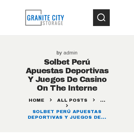
HOME
by
admin
LOCATIONS
Solbet Perú
WHAT SIZE UNIT ?
Apuestas Deportivas
STORAGE HELP
Y Juegos De Casino
CONTACT US
On The Interne
HOME
ALL POSTS
...
SOLBET PERÚ APUESTAS
DEPORTIVAS Y JUEGOS DE...