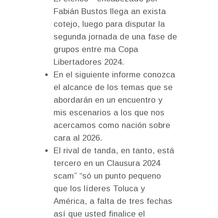
Fabián Bustos llega an exista
cotejo, luego para disputar la
segunda jornada de una fase de
grupos entre ma Copa
Libertadores 2024.
En el siguiente informe conozca
el alcance de los temas que se
abordarán en un encuentro y
mis escenarios a los que nos
acercamos como nación sobre
cara al 2026.
El rival de tanda, en tanto, está
tercero en un Clausura 2024
scam” “só un punto pequeno
que los líderes Toluca y
América, a falta de tres fechas
así que usted finalice el