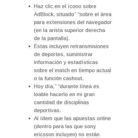
Haz clic en el ícono sobre
AdBlock, situado” “sobre el área
para extensiones del navegador
(en la arista superior derecha
de la pantalla).
Éstas incluyen retransmisiones
de deportes, suministrar
información y estadísticas
sobre el match en tiempo actual
o la función cashout.
Hoy día,” “durante línea es
loable hacerlo en mi gran
cantidad de disciplinas
deportivas.
Al ídem que las apuestas online
(dentro para las que sony
ericsson incluyen) no están