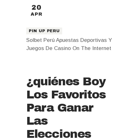
20
APR
PIN UP PERU
Solbet Perú Apuestas Deportivas Y
Juegos De Casino On The Internet
¿quiénes Boy
Los Favoritos
Para Ganar
Las
Elecciones