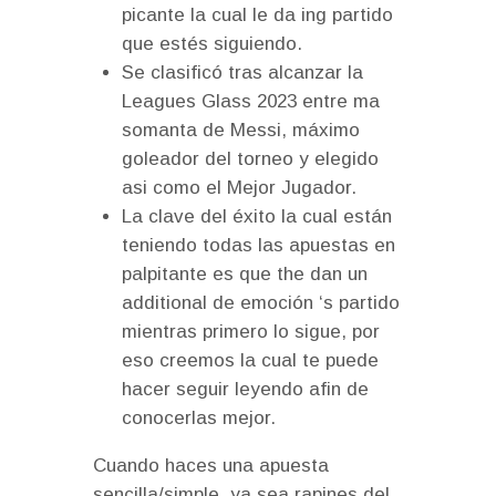
picante la cual le da ing partido
que estés siguiendo.
Se clasificó tras alcanzar la
Leagues Glass 2023 entre ma
somanta de Messi, máximo
goleador del torneo y elegido
asi como el Mejor Jugador.
La clave del éxito la cual están
teniendo todas las apuestas en
palpitante es que the dan un
additional de emoción ‘s partido
mientras primero lo sigue, por
eso creemos la cual te puede
hacer seguir leyendo afin de
conocerlas mejor.
Cuando haces una apuesta
sencilla/simple, ya sea rapines del