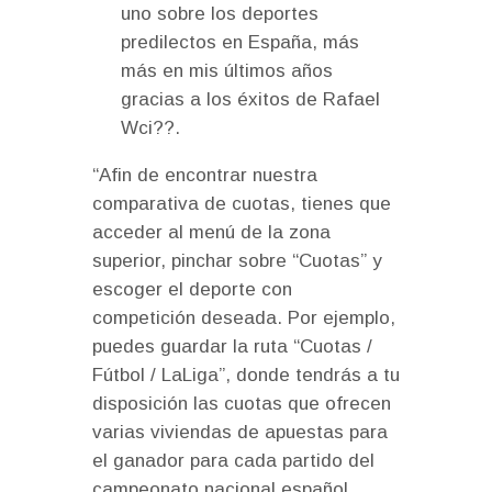
uno sobre los deportes
predilectos en España, más
más en mis últimos años
gracias a los éxitos de Rafael
Wci??.
“Afin de encontrar nuestra
comparativa de cuotas, tienes que
acceder al menú de la zona
superior, pinchar sobre “Cuotas” y
escoger el deporte con
competición deseada. Por ejemplo,
puedes guardar la ruta “Cuotas /
Fútbol / LaLiga”, donde tendrás a tu
disposición las cuotas que ofrecen
varias viviendas de apuestas para
el ganador para cada partido del
campeonato nacional español.