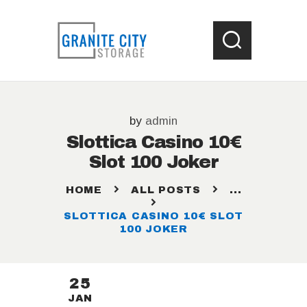
HOME
by
admin
LOCATIONS
Slottica Casino 10€
WHAT SIZE UNIT ?
Slot 100 Joker
STORAGE HELP
CONTACT US
HOME
ALL POSTS
...
SLOTTICA CASINO 10€ SLOT
100 JOKER
25
JAN