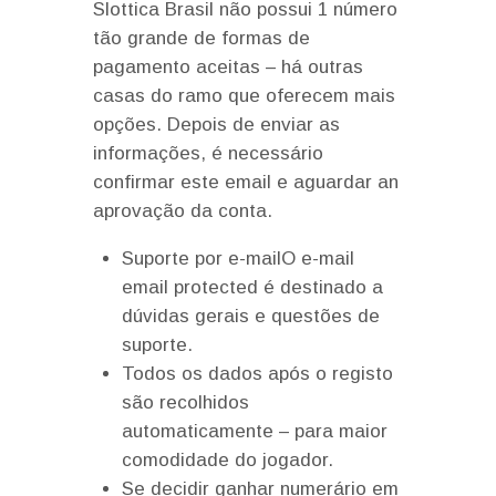
Slottica Brasil não possui 1 número
tão grande de formas de
pagamento aceitas – há outras
casas do ramo que oferecem mais
opções. Depois de enviar as
informações, é necessário
confirmar este email e aguardar an
aprovação da conta.
Suporte por e-mailO e-mail
email protected é destinado a
dúvidas gerais e questões de
suporte.
Todos os dados após o registo
são recolhidos
automaticamente – para maior
comodidade do jogador.
Se decidir ganhar numerário em