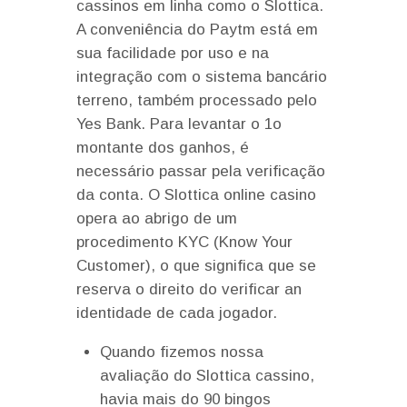
cassinos em linha como o Slottica.
A conveniência do Paytm está em
sua facilidade por uso e na
integração com o sistema bancário
terreno, também processado pelo
Yes Bank. Para levantar o 1o
montante dos ganhos, é
necessário passar pela verificação
da conta. O Slottica online casino
opera ao abrigo de um
procedimento KYC (Know Your
Customer), o que significa que se
reserva o direito do verificar an
identidade de cada jogador.
Quando fizemos nossa
avaliação do Slottica cassino,
havia mais do 90 bingos