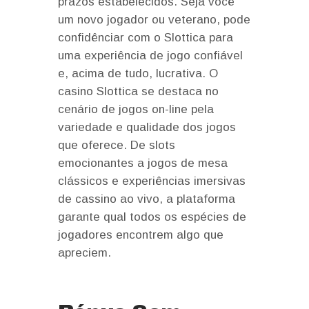
prazos estabelecidos. Seja você
um novo jogador ou veterano, pode
confidênciar com o Slottica para
uma experiência de jogo confiável
e, acima de tudo, lucrativa. O
casino Slottica se destaca no
cenário de jogos on-line pela
variedade e qualidade dos jogos
que oferece. De slots
emocionantes a jogos de mesa
clássicos e experiências imersivas
de cassino ao vivo, a plataforma
garante qual todos os espécies de
jogadores encontrem algo que
apreciem.