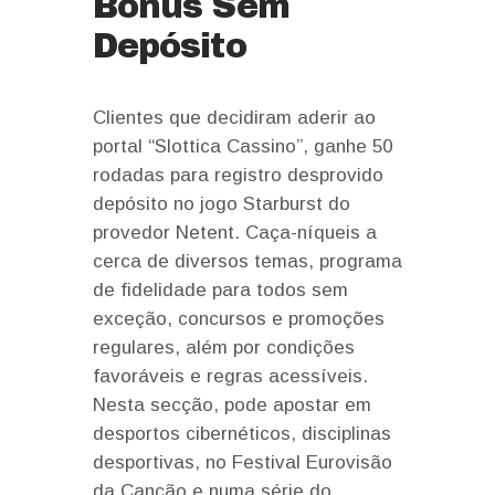
Bónus Sem
Depósito
Clientes que decidiram aderir ao
portal “Slottica Cassino”, ganhe 50
rodadas para registro desprovido
depósito no jogo Starburst do
provedor Netent. Caça-níqueis a
cerca de diversos temas, programa
de fidelidade para todos sem
exceção, concursos e promoções
regulares, além por condições
favoráveis ​​e regras acessíveis.
Nesta secção, pode apostar em
desportos cibernéticos, disciplinas
desportivas, no Festival Eurovisão
da Canção e numa série do