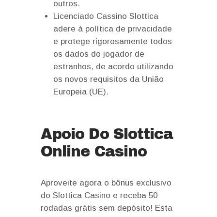
outros.
Licenciado Cassino Slottica
adere à política de privacidade
e protege rigorosamente todos
os dados do jogador de
estranhos, de acordo utilizando
os novos requisitos da União
Europeia (UE).
Apoio Do Slottica
Online Casino
Aproveite agora o bônus exclusivo
do Slottica Casino e receba 50
rodadas grátis sem depósito! Esta