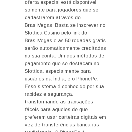
oferta especial está disponível
somente para jogadores que se
cadastrarem através do
BrasilVegas. Basta se inscrever no
Slottica Casino pelo link do
BrasilVegas e as 50 rodadas grátis
serão automaticamente creditadas
na sua conta. Um dos métodos de
pagamento que se destacam no
Slottica, especialmente para
usuários da Índia, é o PhonePe.
Esse sistema é conhecido por sua
rapidez e segurança,
transformando as transações
fáceis para aqueles de que
preferem usar carteiras digitais em
vez de transferências bancárias