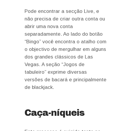
Pode encontrar a secção Live, e
não precisa de criar outra conta ou
abrir uma nova conta
separadamente. Ao lado do botão
“Bingo” você encontra o atalho com
o objectivo de mergulhar em alguns
dos grandes clássicos de Las
Vegas. A seção “Jogos de
tabuleiro” exprime diversas
versões de bacará e principalmente
de blackjack.
Caça-níqueis