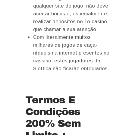
qualquer site de jogo, não deve
aceitar bónus e, especialmente,
realizar depósitos no 1o casino
que chamar a sua atenção!
Com literalmente muitos
milhares de jogos de caça-
níqueis na internet presentes no
cassino, estes jogadores da
Slottica não ficarão entediados.
Termos E
Condições
200% Sem