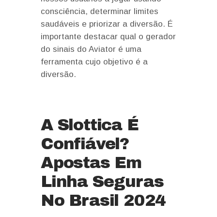
consciência, determinar limites
saudáveis e priorizar a diversão. É
importante destacar qual o gerador
do sinais do Aviator é uma
ferramenta cujo objetivo é a
diversão.
A Slottica É
Confiável?
Apostas Em
Linha Seguras
No Brasil 2024