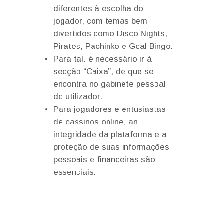
diferentes à escolha do
jogador, com temas bem
divertidos como Disco Nights,
Pirates, Pachinko e Goal Bingo.
Para tal, é necessário ir à
secção “Caixa”, de que se
encontra no gabinete pessoal
do utilizador.
Para jogadores e entusiastas
de cassinos online, an
integridade da plataforma e a
proteção de suas informações
pessoais e financeiras são
essenciais.