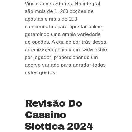
Vinnie Jones Stories. No integral,
são mais de 1. 200 opções de
apostas e mais de 250
campeonatos para apostar online,
garantindo uma ampla variedade
de opções. A equipe por trás dessa
organização pensou em cada estilo
por jogador, proporcionando um
acervo variado para agradar todos
estes gostos.
Revisão Do
Cassino
Slottica 2024