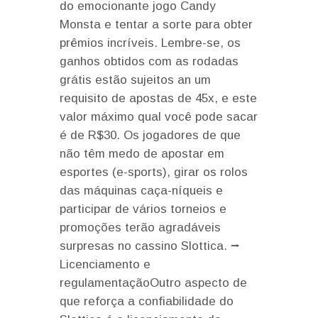
do emocionante jogo Candy
Monsta e tentar a sorte para obter
prêmios incríveis. Lembre-se, os
ganhos obtidos com as rodadas
grátis estão sujeitos an um
requisito de apostas de 45x, e este
valor máximo qual você pode sacar
é de R$30. Os jogadores de que
não têm medo de apostar em
esportes (e-sports), girar os rolos
das máquinas caça-níqueis e
participar de vários torneios e
promoções terão agradáveis ​​
surpresas no cassino Slottica. ⭢
Licenciamento e
regulamentaçãoOutro aspecto de
que reforça a confiabilidade do