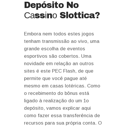
Depósito No
Саssіnо Slottica?
Embora nem todos estes jogos
tenham transmissão ao vivo, uma
grande escolha de eventos
esportivos são cobertos. Uma
novidade em relação an outros
sites é este PEC Flash, de que
permite que você pague até
mesmo em casas lotéricas. Como
o recebimento do bônus está
ligado à realização do um 1o
depósito, vamos explicar aqui
como fazer essa transferência de
recursos para sua própria conta. O