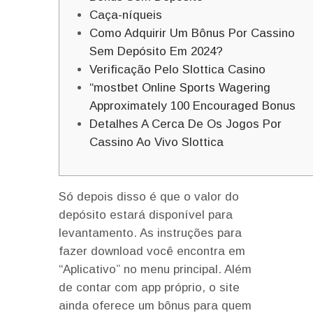
Caça-níqueis
Como Adquirir Um Bônus Por Cassino
Sem Depósito Em 2024?
Verificação Pelo Slottica Casino
“mostbet Online Sports Wagering
Approximately 100 Encouraged Bonus
Detalhes A Cerca De Os Jogos Por
Cassino Ao Vivo Slottica
Só depois disso é que o valor do
depósito estará disponível para
levantamento. As instruções para
fazer download você encontra em
“Aplicativo” no menu principal. Além
de contar com app próprio, o site
ainda oferece um bônus para quem