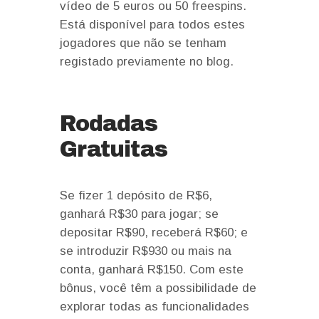
vídeo de 5 euros ou 50 freespins.
Está disponível para todos estes
jogadores que não se tenham
registado previamente no blog.
Rodadas
Gratuitas
Se fizer 1 depósito de R$6,
ganhará R$30 para jogar; se
depositar R$90, receberá R$60; e
se introduzir R$930 ou mais na
conta, ganhará R$150. Com este
bônus, você têm a possibilidade de
explorar todas as funcionalidades