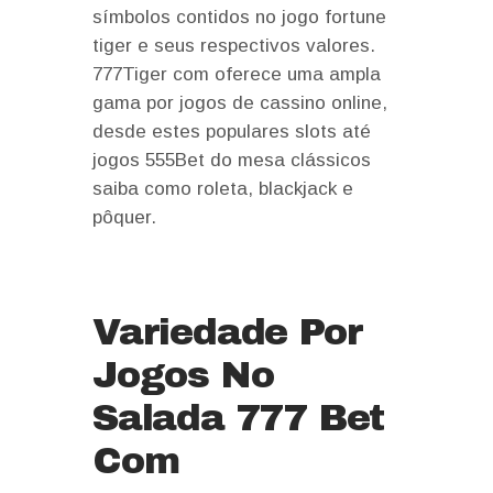
símbolos contidos no jogo fortune
tiger e seus respectivos valores.
777Tiger com oferece uma ampla
gama por jogos de cassino online,
desde estes populares slots até
jogos 555Bet do mesa clássicos
saiba como roleta, blackjack e
pôquer.
Variedade Por
Jogos No
Salada 777 Bet
Com