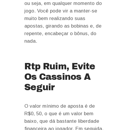
ou seja, em qualquer momento do
jogo. Você pode vir a manter-se
muito bem realizando suas
apostas, girando as bobinas e, de
repente, encabeçar o bônus, do
nada.
Rtp Ruim, Evite
Os Cassinos A
Seguir
O valor mínimo de aposta é de
R$0, 50, o que é um valor bem
baixo, que dá bastante liberdade
financeira ao jogador. Em seguida,