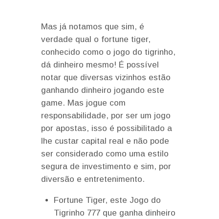
Mas já notamos que sim, é
verdade qual o fortune tiger,
conhecido como o jogo do tigrinho,
dá dinheiro mesmo! É possível
notar que diversas vizinhos estão
ganhando dinheiro jogando este
game. Mas jogue com
responsabilidade, por ser um jogo
por apostas, isso é possibilitado a
lhe custar capital real e não pode
ser considerado como uma estilo
segura de investimento e sim, por
diversão e entretenimento.
Fortune Tiger, este Jogo do
Tigrinho 777 que ganha dinheiro