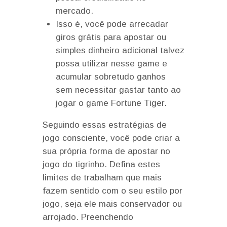
mercado.
Isso é, você pode arrecadar
giros grátis para apostar ou
simples dinheiro adicional talvez
possa utilizar nesse game e
acumular sobretudo ganhos
sem necessitar gastar tanto ao
jogar o game Fortune Tiger.
Seguindo essas estratégias de
jogo consciente, você pode criar a
sua própria forma de apostar no
jogo do tigrinho. Defina estes
limites de trabalham que mais
fazem sentido com o seu estilo por
jogo, seja ele mais conservador ou
arrojado. Preenchendo