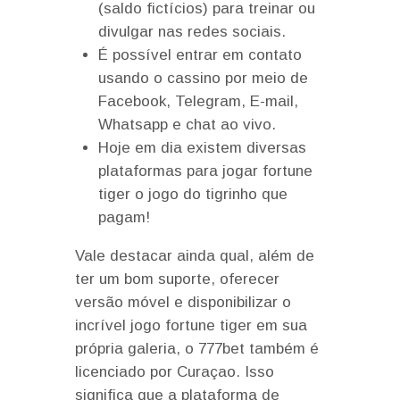
(saldo fictícios) para treinar ou
divulgar nas redes sociais.
É possível entrar em contato
usando o cassino por meio de
Facebook, Telegram, E-mail,
Whatsapp e chat ao vivo.
Hoje em dia existem diversas
plataformas para jogar fortune
tiger o jogo do tigrinho que
pagam!
Vale destacar ainda qual, além de
ter um bom suporte, oferecer
versão móvel e disponibilizar o
incrível jogo fortune tiger em sua
própria galeria, o 777bet também é
licenciado por Curaçao. Isso
significa que a plataforma de