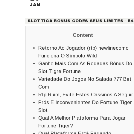
JAN
SLOTTICA BONUS CODES SEUS LIMITES - 54
Content
Retorno Ao Jogador (rtp) newlinecomo
Funciona O Símbolo Wild
Ganhe Mais Com As Rodadas Bônus Do
Slot Tigre Fortune
Variedade Do Jogos No Salada 777 Bet
Com
Rtp Ruim, Evite Estes Cassinos A Seguir
Prós E Inconvenientes Do Fortune Tiger
Slot
Qual A Melhor Plataforma Para Jogar
Fortune Tiger?
Qual Plataforma Está Pagando