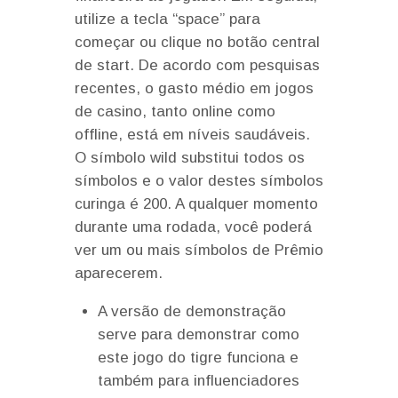
utilize a tecla “space” para
começar ou clique no botão central
de start. De acordo com pesquisas
recentes, o gasto médio em jogos
de casino, tanto online como
offline, está em níveis saudáveis.
O símbolo wild substitui todos os
símbolos e o valor destes símbolos
curinga é 200. A qualquer momento
durante uma rodada, você poderá
ver um ou mais símbolos de Prêmio
aparecerem.
A versão de demonstração
serve para demonstrar como
este jogo do tigre funciona e
também para influenciadores