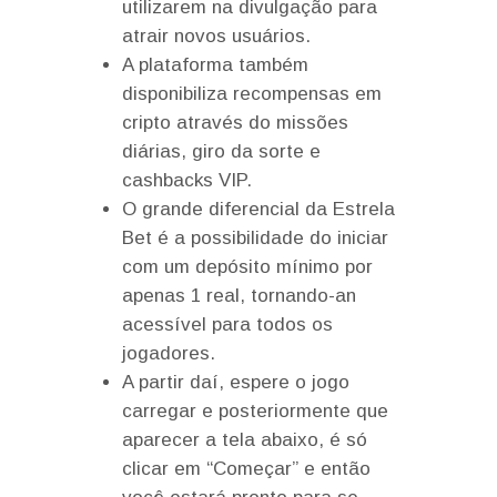
utilizarem na divulgação para
atrair novos usuários.
A plataforma também
disponibiliza recompensas em
cripto através do missões
diárias, giro da sorte e
cashbacks VIP.
O grande diferencial da Estrela
Bet é a possibilidade do iniciar
com um depósito mínimo por
apenas 1 real, tornando-an
acessível para todos os
jogadores.
A partir daí, espere o jogo
carregar e posteriormente que
aparecer a tela abaixo, é só
clicar em “Começar” e então