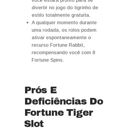
você estará pronto para se
divertir no jogo do tigrinho de
estilo totalmente gratuita.
A qualquer momento durante
uma rodada, os rolos podem
ativar espontaneamente o
recurso Fortune Rabbit,
recompensando você com 8
Fortune Spins.
Prós E
Deficiências Do
Fortune Tiger
Slot