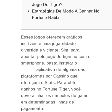
Jogo Do Tigre?
Estratégias De Modo A Ganhar No
Fortune Rabbit
Esses jogos oferecem gráficos
incríveis e uma jogabilidade
divertida e viciante. Sim, para
apostar pelo jogo do tigrinho com o
smartphone, basta instalar o
nossa
análise
aplicativo de alguma das
plataformas por Cassino que
ofereçam o Slots. Para obter
ganhos no Fortune Tiger, você
deve alinhar os símbolos do game
em determinadas linhas de
pagamento.