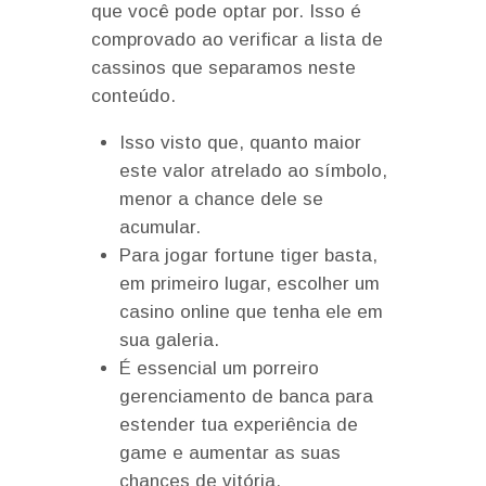
que você pode optar por. Isso é
comprovado ao verificar a lista de
cassinos que separamos neste
conteúdo.
Isso visto que, quanto maior
este valor atrelado ao símbolo,
menor a chance dele se
acumular.
Para jogar fortune tiger basta,
em primeiro lugar, escolher um
casino online que tenha ele em
sua galeria.
É essencial um porreiro
gerenciamento de banca para
estender tua experiência de
game e aumentar as suas
chances de vitória.