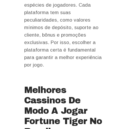
espécies de jogadores. Cada
plataforma tem suas
peculiaridades, como valores
mínimos de depósito, suporte ao
cliente, bônus e promoções
exclusivas. Por isso, escolher a
plataforma certa é fundamental
para garantir a melhor experiência
por jogo.
Melhores
Cassinos De
Modo A Jogar
Fortune Tiger No