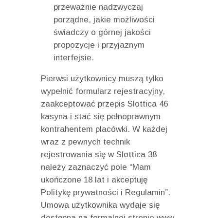
przeważnie nadzwyczaj
porządne, jakie możliwości
świadczy o górnej jakości
propozycje i przyjaznym
interfejsie.
Pierwsi użytkownicy muszą tylko
wypełnić formularz rejestracyjny,
zaakceptować przepis Slottica 46
kasyna i stać się pełnoprawnym
kontrahentem placówki. W każdej
wraz z pewnych technik
rejestrowania się w Slottica 38
należy zaznaczyć pole “Mam
ukończone 18 lat i akceptuję
Politykę prywatności i Regulamin”.
Umowa użytkownika wydaje się
dostępna na formalnej stronie www