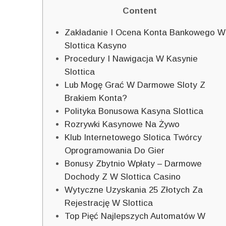
Content
Zakładanie I Ocena Konta Bankowego W
Slottica Kasyno
Procedury I Nawigacja W Kasynie
Slottica
Lub Mogę Grać W Darmowe Sloty Z
Brakiem Konta?
Pоlіtуkа Bоnusоwа Kаsуnа Slоttіcа
Rozrywki Kasynowe Na Żywo
Klub Internetowego Slotica Twórcy
Oprogramowania Do Gier
Bonusy Zbytnio Wpłaty – Darmowe
Dochody Z W Slottica Casino
Wytyczne Uzyskania 25 Złotych Za
Rejestrację W Slottica
Top Pięć Najlepszych Automatów W