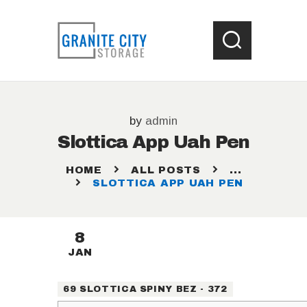
HOME
by
admin
LOCATIONS
Slottica App Uah Pen
WHAT SIZE UNIT ?
STORAGE HELP
HOME
ALL POSTS
...
SLOTTICA APP UAH PEN
CONTACT US
8
JAN
69 SLOTTICA SPINY BEZ - 372