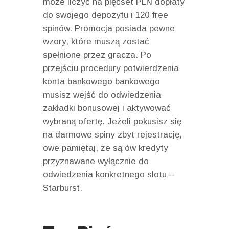
może liczyć na pięćset PLN dopłaty
do swojego depozytu i 120 free
spinów. Promocja posiada pewne
wzory, które muszą zostać
spełnione przez gracza. Po
przejściu procedury potwierdzenia
konta bankowego bankowego
musisz wejść do odwiedzenia
zakładki bonusowej i aktywować
wybraną ofertę. Jeżeli pokusisz się
na darmowe spiny zbyt rejestrację,
owe pamiętaj, że są ów kredyty
przyznawane wyłącznie do
odwiedzenia konkretnego slotu –
Starburst.