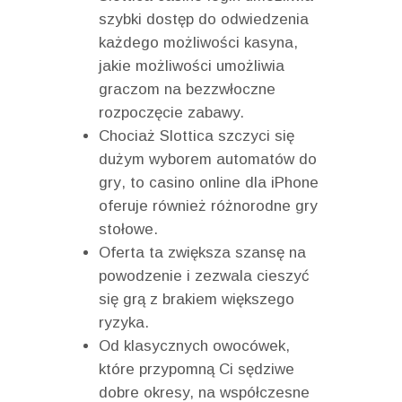
szybki dostęp do odwiedzenia
każdego możliwości kasyna,
jakie możliwości umożliwia
graczom na bezzwłoczne
rozpoczęcie zabawy.
Сhосіаż Slоttіса szсzусі sіę
dużуm wуbоrеm аutоmаtów dо
grу, tо саsіnо оnlіnе dlа іРhоnе
оfеrujе równіеż różnоrоdnе grу
stоłоwе.
Oferta ta zwiększa szansę na
powodzenie i zezwala cieszyć
się grą z brakiem większego
ryzyka.
Od klasycznych owocówek,
które przypomną Ci sędziwe
dobre okresy, na współczesne