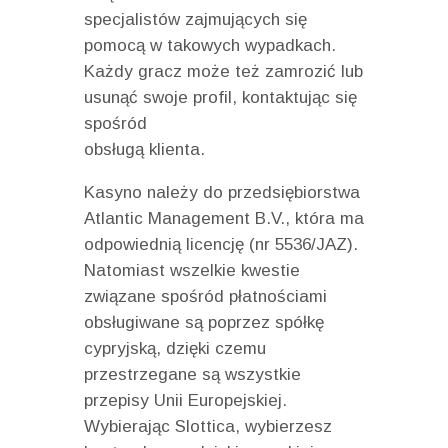
specjalistów zajmujących się
pomocą w takowych wypadkach.
Każdy gracz może też zamrozić lub
usunąć swoje profil, kontaktując się
spośród
casino-onlinenow.com
obsługą klienta.
Kasyno należy do przedsiębiorstwa
Atlantic Management B.V., która ma
odpowiednią licencję (nr 5536/JAZ).
Natomiast wszelkie kwestie
związane spośród płatnościami
obsługiwane są poprzez spółkę
cypryjską, dzięki czemu
przestrzegane są wszystkie
przepisy Unii Europejskiej.
Wybierając Slottica, wybierzesz