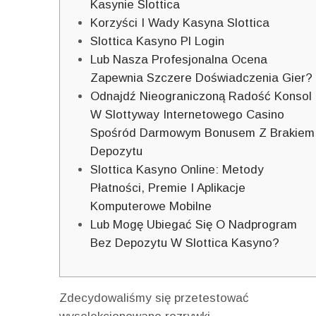
Kasynie Slottica
Korzyści I Wady Kasyna Slottica
Slottica Kasyno Pl Login
Lub Nasza Profesjonalna Ocena
Zapewnia Szczere Doświadczenia Gier?
Odnajdź Nieograniczoną Radość Konsol
W Slottyway Internetowego Casino
Spośród Darmowym Bonusem Z Brakiem
Depozytu
Slottica Kasyno Online: Metody
Płatności, Premie I Aplikacje
Komputerowe Mobilne
Lub Mogę Ubiegać Się O Nadprogram
Bez Depozytu W Slottica Kasyno?
Zdecydowaliśmy się przetestować