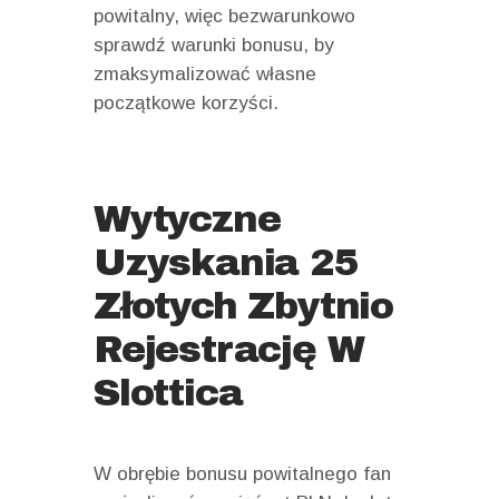
powitalny, więc bezwarunkowo
sprawdź warunki bonusu, by
zmaksymalizować własne
początkowe korzyści.
Wytyczne
Uzyskania 25
Złotych Zbytnio
Rejestrację W
Slottica
W obrębie bonusu powitalnego fan