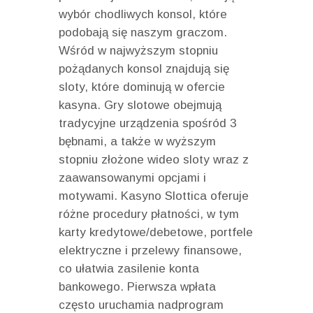
wybór chodliwych konsol, które
podobają się naszym graczom.
Wśród w najwyższym stopniu
pożądanych konsol znajdują się
sloty, które dominują w ofercie
kasyna. Gry slotowe obejmują
tradycyjne urządzenia spośród 3
bębnami, a także w wyższym
stopniu złożone wideo sloty wraz z
zaawansowanymi opcjami i
motywami. Kasyno Slottica oferuje
różne procedury płatności, w tym
karty kredytowe/debetowe, portfele
elektryczne i przelewy finansowe,
co ułatwia zasilenie konta
bankowego. Pierwsza wpłata
często uruchamia nadprogram