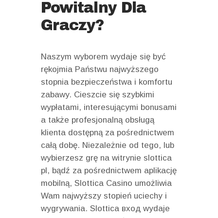
Powitalny Dla
Graczy?
Naszym wyborem wydaje się być
rękojmia Państwu najwyższego
stopnia bezpieczeństwa i komfortu
zabawy. Cieszcie się szybkimi
wypłatami, interesującymi bonusami
a także profesjonalną obsługą
klienta dostępną za pośrednictwem
całą dobę. Niezależnie od tego, lub
wybierzesz grę na witrynie slottica
pl, bądź za pośrednictwem aplikację
mobilną, Slottica Casino umożliwia
Wam najwyższy stopień uciechy i
wygrywania. Slottica вход wydaje