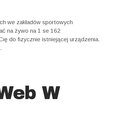
wych we zakładów sportowych
rać na żywo na 1 se 162
ę do fizycznie istniejącej urządzenia.
.
 Web W