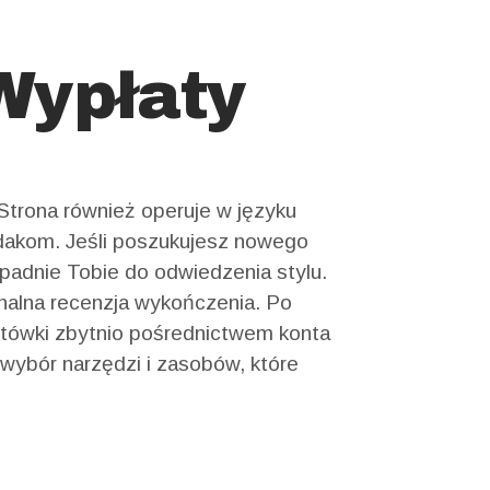
Wypłaty
 Strona również operuje w języku
odakom. Jeśli poszukujesz nowego
padnie Tobie do odwiedzenia stylu.
onalna recenzja wykończenia. Po
tówki zbytnio pośrednictwem konta
 wybór narzędzi i zasobów, które