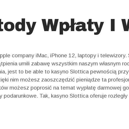
ody Wpłaty I 
Apple company iMac, iPhone 12, laptopy i telewizory.
wątpienia umili zabawę wszystkim naszym własnym r
, jest to be able to kasyno Slottica pewnością przy
dzięki nim możesz zaoszczędzić pieniądze ta profesj
ków możesz poprosić na temat wypłatę darmowej go
y podarunkowe. Tak, kasyno Slottica oferuje rozległy