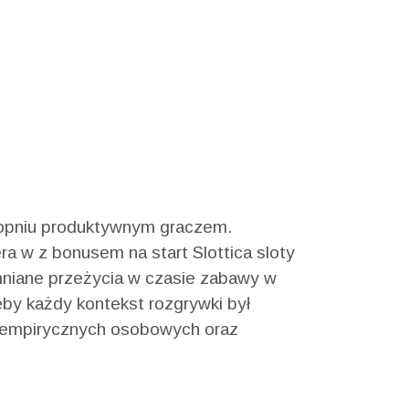
stopniu produktywnym graczem.
a w z bonusem na start Slottica sloty
mniane przeżycia w czasie zabawy w
eby każdy kontekst rozgrywki był
h empirycznych osobowych oraz