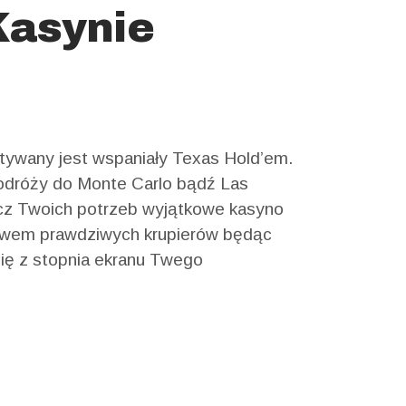
asynie
tywany jest wspaniały Texas Hold’em.
odróży do Monte Carlo bądź Las
cz Twoich potrzeb wyjątkowe kasyno
ictwem prawdziwych krupierów będąc
się z stopnia ekranu Twego