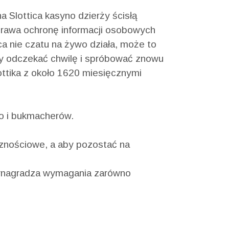
 Slottica kasyno dzierży ścisłą
sprawa ochronę informacji osobowych
ca nie czatu na żywo działa, może to
y odczekać chwilę i spróbować znowu
ottika z około 1620 miesięcznymi
o i bukmacherów.
cznościowe, a aby pozostać na
wynagradza wymagania zarówno