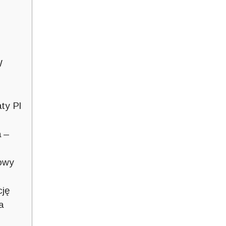
W
ty Pl
a –
owy
cję
a