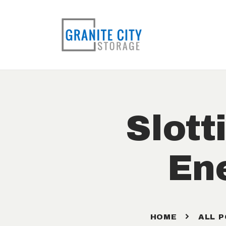
Slott
En
HOME
ALL 