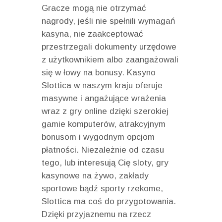
Gracze mogą nie otrzymać
nagrody, jeśli nie spełnili wymagań
kasyna, nie zaakceptować
przestrzegali dokumenty urzędowe
z użytkownikiem albo zaangażowali
się w łowy na bonusy. Kasyno
Slottica w naszym kraju oferuje
masywne i angażujące wrażenia
wraz z gry online dzięki szerokiej
gamie komputerów, atrakcyjnym
bonusom i wygodnym opcjom
płatności. Niezależnie od czasu
tego, lub interesują Cię sloty, gry
kasynowe na żywo, zakłady
sportowe bądź sporty rzekome,
Slottica ma coś do przygotowania.
Dzięki przyjaznemu na rzecz