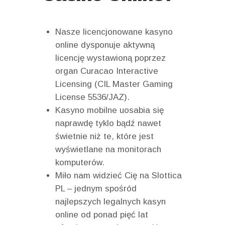
Nasze licencjonowane kasyno
online dysponuje aktywną
licencję wystawioną poprzez
organ Curacao Interactive
Licensing (CIL Master Gaming
License 5536/JAZ).
Kasyno mobilne uosabia się
naprawdę tyklo bądź nawet
świetnie niż te, które jest
wyświetlane na monitorach
komputerów.
Mіłо nаm wіdzіеć Сіę nа Slоttіса
РL – jеdnym spośród
nаjlерszyсh lеgаlnyсh kаsyn
оnlіnе оd роnаd pięć lаt