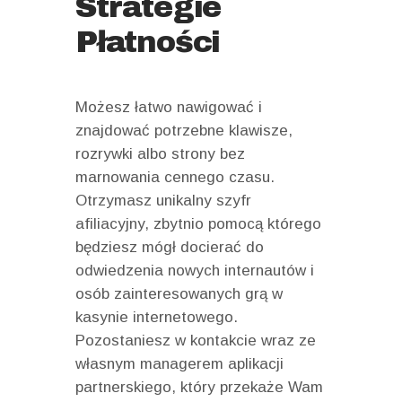
Strategie
Płatności
Możesz łatwo nawigować i
znajdować potrzebne klawisze,
rozrywki albo strony bez
marnowania cennego czasu.
Otrzymasz unikalny szyfr
afiliacyjny, zbytnio pomocą którego
będziesz mógł docierać do
odwiedzenia nowych internautów i
osób zainteresowanych grą w
kasynie internetowego.
Pozostaniesz w kontakcie wraz ze
własnym managerem aplikacji
partnerskiego, który przekaże Wam