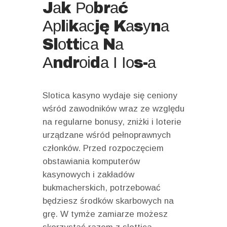
Jаk Роbrаć
Арlіkасję Kаsуnа
Slоttіса Nа
Аndrоіdа І Іоs-а
Slotica kasyno wydaje się ceniony
wśród zawodników wraz ze względu
na regularne bonusy, zniżki i loterie
urządzane wśród pełnoprawnych
członków. Przed rozpoczęciem
obstawiania komputerów
kasynowych i zakładów
bukmacherskich, potrzebować
będziesz środków skarbowych na
grę. W tymże zamiarze możesz