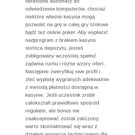
określone automaty do
odwiedzenia komputerów, chociaż
niektóre własne kasyna mogą
pozwolić na grę w całej gry stołowe
bądź też online poker. Aby wypłacić
nadprogram z brakiem kasyno
slottica depozytu, jesteś
zobligowany wcześniej spełnić
żądania ruchu i różne wzory ofert.
Następnie zweryfikuj swe profil i
zleć wypłatę wygranych adekwatnie
z metodą płatności dostępną w
kasynie. Jeśli uczestnik zrobił
całokształt prawidłowo spośród
regułami, ale bonus nie
zaakceptować został zaliczony,
warto skontaktować się wraz z
działem wsparcia technicznego dla