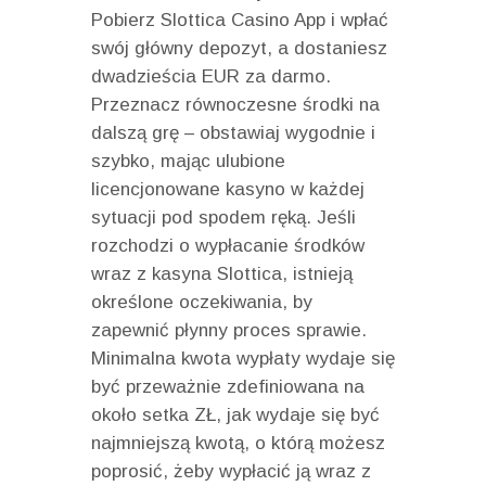
Pobierz Slottica Casino App i wpłać
swój główny depozyt, a dostaniesz
dwadzieścia EUR za darmo.
Przeznacz równoczesne środki na
dalszą grę – obstawiaj wygodnie i
szybko, mając ulubione
licencjonowane kasyno w każdej
sytuacji pod spodem ręką. Jeśli
rozchodzi o wypłacanie środków
wraz z kasyna Slottica, istnieją
określone oczekiwania, by
zapewnić płynny proces sprawie.
Minimalna kwota wypłaty wydaje się
być przeważnie zdefiniowana na
około setka ZŁ, jak wydaje się być
najmniejszą kwotą, o którą możesz
poprosić, żeby wypłacić ją wraz z