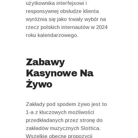
użytkownika interfejsowi i
responsywnej obsłudze klienta
wyróżnia się jako trwały wybór na
rzecz polskich internautów w 2024
roku kalendarzowego.
Zabawy
Kasynowe Na
Żywo
Zakłady pod spodem żywo jest to
1-a z kluczowych możliwości
przedkładanych przez stronę do
zakładów muzycznych Slottica.
Wszelkie obecne propozycji