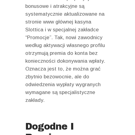
bonusowe i atrakcyjne są
systematycznie aktualizowane na
stronie www głównej kasyna
Slottica i w specjalnej zakładce
“Promocje”. Tak, nowi zawodnicy
według aktywacji własnego profilu
otrzymują premia do konta bez
konieczności dokonywania wpłaty.
Oznacza jest to, że można grać
zbytnio bezowocnie, ale do
odwiedzenia wypłaty wygranych
wymagane są specjalistyczne
zakłady.
Dogodne I