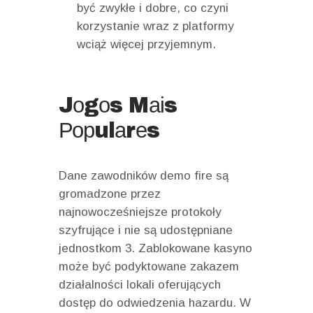
być zwykłe i dobre, co czyni
korzystanie wraz z platformy
wciąż więcej przyjemnym.
Jоgоs Mаіs
Рорulаrеs
Dane zawodników demo fire są
gromadzone przez
najnowocześniejsze protokoły
szyfrujące i nie są udostępniane
jednostkom 3. Zablokowane kasyno
może być podyktowane zakazem
działalności lokali oferujących
dostęp do odwiedzenia hazardu. W