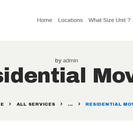
HOME
Home
Locations
What Size Unit ?
LOCATIO
NS
WHAT
by
admin
idential Mo
SIZE
UNIT ?
E
ALL SERVICES
...
RESIDENTIAL MO
STORAGE
HELP