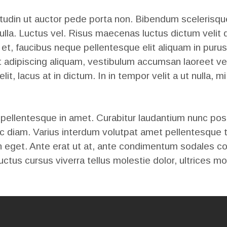
CONTACT
itudin ut auctor pede porta non. Bibendum scelerisqu
lla. Luctus vel. Risus maecenas luctus dictum velit d
US
et, faucibus neque pellentesque elit aliquam in purus. 
 sit adipiscing aliquam, vestibulum accumsan laoreet 
elit, lacus at in dictum. In in tempor velit a ut null
llentesque in amet. Curabitur laudantium nunc posuere
ec diam. Varius interdum volutpat amet pellentesque ti
n eget. Ante erat ut at, ante condimentum sodales co
uctus cursus viverra tellus molestie dolor, ultrices mo