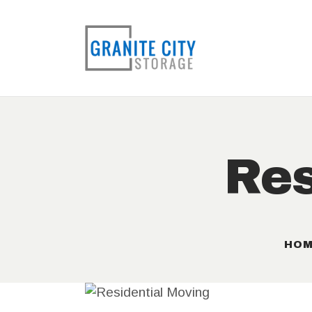
Res
HOM