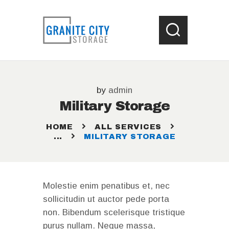
HOME
by
admin
LOCATIONS
Military Storage
WHAT SIZE UNIT ?
STORAGE HELP
HOME
ALL SERVICES
...
MILITARY STORAGE
CONTACT US
Molestie enim penatibus et, nec
sollicitudin ut auctor pede porta
non. Bibendum scelerisque tristique
purus nullam. Neque massa,