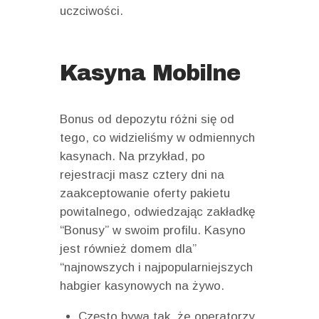
uczciwości.
Kasyna Mobilne
Bonus od depozytu różni się od
tego, co widzieliśmy w odmiennych
kasynach. Na przykład, po
rejestracji masz cztery dni na
zaakceptowanie oferty pakietu
powitalnego, odwiedzając zakładkę
“Bonusy” w swoim profilu. Kasyno
jest również domem dla”
“najnowszych i najpopularniejszych
habgier kasynowych na żywo.
Często bywa tak, że operatorzy