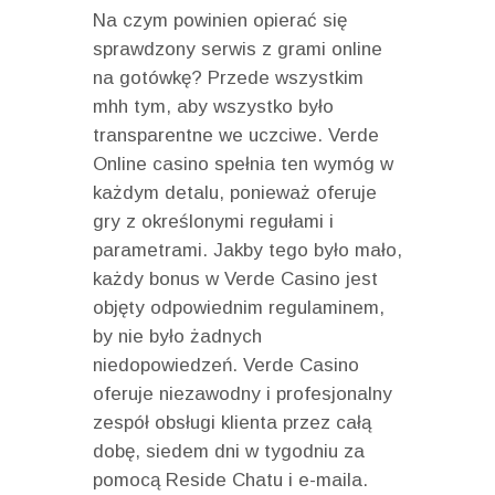
Na czym powinien opierać się
sprawdzony serwis z grami online
na gotówkę? Przede wszystkim
mhh tym, aby wszystko było
transparentne we uczciwe. Verde
Online casino spełnia ten wymóg w
każdym detalu, ponieważ oferuje
gry z określonymi regułami i
parametrami. Jakby tego było mało,
każdy bonus w Verde Casino jest
objęty odpowiednim regulaminem,
by nie było żadnych
niedopowiedzeń. Verde Casino
oferuje niezawodny i profesjonalny
zespół obsługi klienta przez całą
dobę, siedem dni w tygodniu za
pomocą Reside Chatu i e-maila.