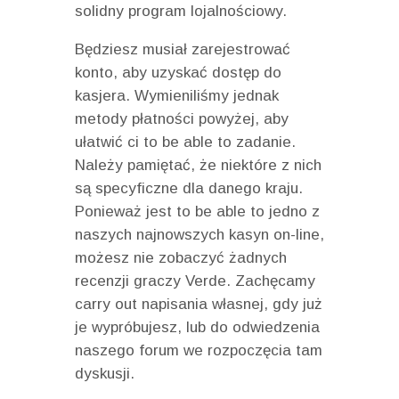
solidny program lojalnościowy.
Będziesz musiał zarejestrować
konto, aby uzyskać dostęp do
kasjera. Wymieniliśmy jednak
metody płatności powyżej, aby
ułatwić ci to be able to zadanie.
Należy pamiętać, że niektóre z nich
są specyficzne dla danego kraju.
Ponieważ jest to be able to jedno z
naszych najnowszych kasyn on-line,
możesz nie zobaczyć żadnych
recenzji graczy Verde. Zachęcamy
carry out napisania własnej, gdy już
je wypróbujesz, lub do odwiedzenia
naszego forum we rozpoczęcia tam
dyskusji.