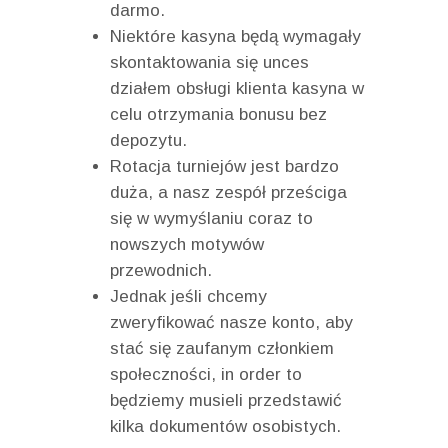
darmo.
Niektóre kasyna będą wymagały
skontaktowania się unces
działem obsługi klienta kasyna w
celu otrzymania bonusu bez
depozytu.
Rotacja turniejów jest bardzo
duża, a nasz zespół prześciga
się w wymyślaniu coraz to
nowszych motywów
przewodnich.
Jednak jeśli chcemy
zweryfikować nasze konto, aby
stać się zaufanym członkiem
społeczności, in order to
będziemy musieli przedstawić
kilka dokumentów osobistych.