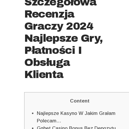
Szczegółowa
Recenzja
Graczy 2024
Najlepsze Gry,
Płatności I
Obsługa
Klienta
Content
Najlepsze Kasyno W Jakim Grałam
Polecam…
Ggbet Casino Bonus Bez Depozytu