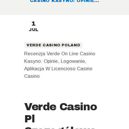
CASINO KASYNO: OPINIE...
1
JUL
VERDE CASINO POLAND
Recenzja Verde On Line Casino
Kasyno: Opinie, Logowanie,
Aplikacja W Licencioso Casino
Casino
Verde Casino
Pl