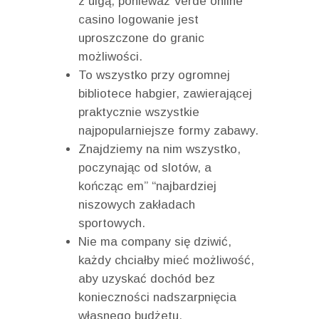
z ulgą, ponieważ Verde online
casino logowanie jest
uproszczone do granic
możliwości.
To wszystko przy ogromnej
bibliotece habgier, zawierającej
praktycznie wszystkie
najpopularniejsze formy zabawy.
Znajdziemy na nim wszystko,
poczynając od slotów, a
kończąc em” “najbardziej
niszowych zakładach
sportowych.
Nie ma company się dziwić,
każdy chciałby mieć możliwość,
aby uzyskać dochód bez
konieczności nadszarpnięcia
własnego budżetu.