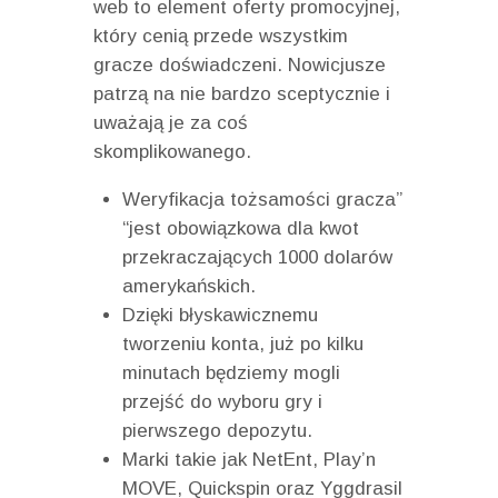
web to element oferty promocyjnej,
który cenią przede wszystkim
gracze doświadczeni. Nowicjusze
patrzą na nie bardzo sceptycznie i
uważają je za coś
skomplikowanego.
Weryfikacja tożsamości gracza”
“jest obowiązkowa dla kwot
przekraczających 1000 dolarów
amerykańskich.
Dzięki błyskawicznemu
tworzeniu konta, już po kilku
minutach będziemy mogli
przejść do wyboru gry i
pierwszego depozytu.
Marki takie jak NetEnt, Play’n
MOVE, Quickspin oraz Yggdrasil