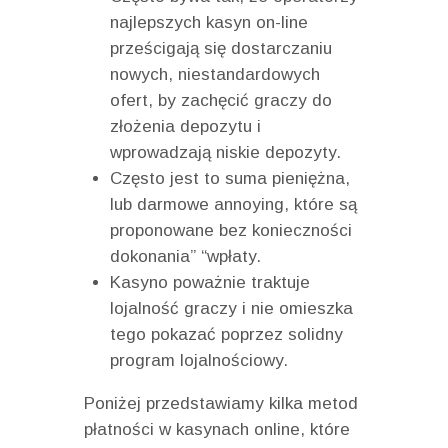
najlepszych kasyn on-line
prześcigają się dostarczaniu
nowych, niestandardowych
ofert, by zachęcić graczy do
złożenia depozytu i
wprowadzają niskie depozyty.
Często jest to suma pieniężna,
lub darmowe annoying, które są
proponowane bez konieczności
dokonania” “wpłaty.
Kasyno poważnie traktuje
lojalność graczy i nie omieszka
tego pokazać poprzez solidny
program lojalnościowy.
Poniżej przedstawiamy kilka metod
płatności w kasynach online, które