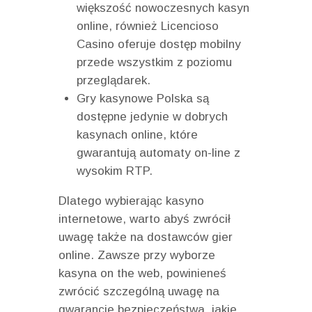
większość nowoczesnych kasyn
online, również Licencioso
Casino oferuje dostęp mobilny
przede wszystkim z poziomu
przeglądarek.
Gry kasynowe Polska są
dostępne jedynie w dobrych
kasynach online, które
gwarantują automaty on-line z
wysokim RTP.
Dlatego wybierając kasyno
internetowe, warto abyś zwrócił
uwagę także na dostawców gier
online. Zawsze przy wyborze
kasyna on the web, powinieneś
zwrócić szczególną uwagę na
gwarancje bezpieczeństwa, jakie