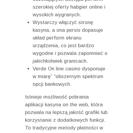
szerokiej oferty habgier online i
wysokich wygranych.
Wystarczy włączyć stronę
kasyna, a ona persis dopasuje
układ perform ekranu
urządzenia, co jest bardzo
wygodne i pozwala zapomnieć o
jakichkolwiek granicach.
Verde On line casino dysponuje
w miarę” “obszernym spektrum
opcji bankowych.
Istnieje możliwość pobrania
aplikacji kasyna on the web, która
pozwala na lepszą jakość grafiki lub
korzystanie z dodatkowych funkcji.
To tradycyjne metody płatności w