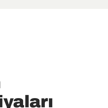
n
yaları