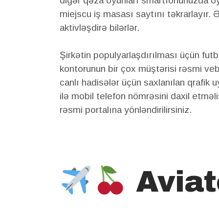
digər qəza oyunları smartfonunuzda oy
miejscu iş masası saytını təkrarlayır.
aktivləşdirə bilərlər.
Şirkətin populyarlaşdırılması üçün fut
kontorunun bir çox müştərisi rəsmi veb
canlı hadisələr üçün saxlanılan qrafik
ilə mobil telefon nömrəsini daxil etmə
rəsmi portalına yönləndirilirsiniz.
Aviat