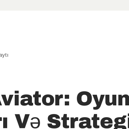
CONTACT
US
aytı
Aviator: Oyu
ı Və Strategi