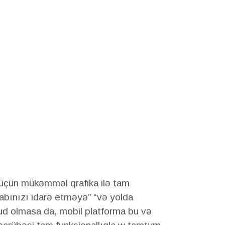
 üçün mükəmməl qrafika ilə tam
abınızı idarə etməyə” “və yolda
ud olmasa da, mobil platforma bu və