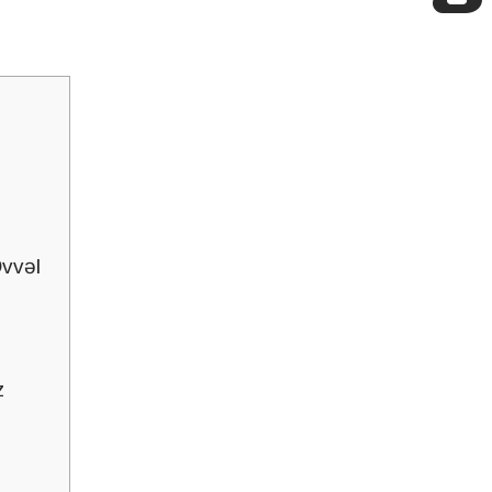
vvəl
z