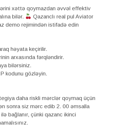
ərini xəttə qoymazdan əvvəl effektiv
lına bilər.
Qazanclı real pul Aviator
z demo rejimindən istifadə edin
pin up
aq həyata keçirilir.
nin arxasında fərqləndirir.
a bilərsiniz.
TP kodunu gözləyin.
ategiya daha riskli mərclər qoymaq üçün
ən sonra siz mərc edib 2. 00 əmsalla
ə bağlanır, çünki qazanc ikinci
mamalısınız.