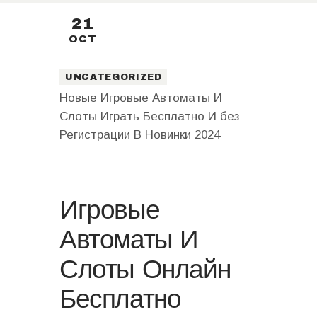
21
OCT
UNCATEGORIZED
Новые Игровые Автоматы И
Слоты Играть Бесплатно И без
Регистрации В Новинки 2024
Игровые
Автоматы И
Слоты Онлайн
Бесплатно