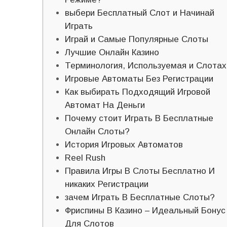
выбери Бесплатный Слот и Начинай
Играть
Играй и Самые Популярные Слоты
Лучшие Онлайн Казино
Терминология, Используемая и Слотах
Игровые Автоматы Без Регистрации
Как выбирать Подходящий Игровой
Автомат На Деньги
Почему стоит Играть В Бесплатные
Онлайн Слоты?
История Игровых Автоматов
Reel Rush
Правила Игры В Слоты Бесплатно И
никаких Регистрации
зачем Играть В Бесплатные Слоты?
Фриспины В Казино – Идеальный Бонус
Для Слотов