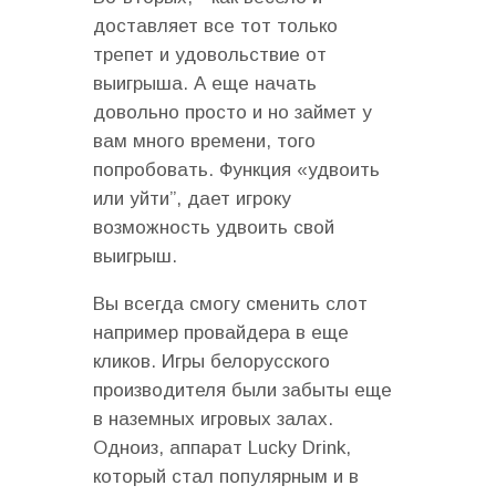
доставляет все тот только
трепет и удовольствие от
выигрыша. А еще начать
довольно просто и но займет у
вам много времени, того
попробовать. Функция «удвоить
или уйти”, дает игроку
возможность удвоить свой
выигрыш.
Вы всегда смогу сменить слот
например провайдера в еще
кликов. Игры белорусского
производителя были забыты еще
в наземных игровых залах.
Одноиз, аппарат Lucky Drink,
который стал популярным и в