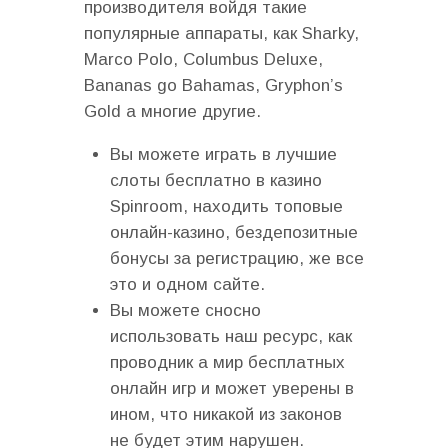
производителя войдя такие
популярные аппараты, как Sharky,
Marco Polo, Columbus Deluxe,
Bananas go Bahamas, Gryphon’s
Gold а многие другие.
Вы можете играть в лучшие
слоты бесплатно в казино
Spinroom, находить топовые
онлайн-казино, бездепозитные
бонусы за регистрацию, же все
это и одном сайте.
Вы можете сносно
использовать наш ресурс, как
проводник а мир бесплатных
онлайн игр и может уверены в
ином, что никакой из законов
не будет этим нарушен.