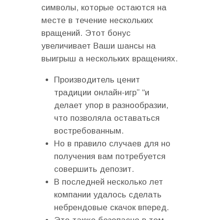
символы, которые остаются на
месте в течение нескольких
вращений. Этот бонус
увеличивает Ваши шансы на
выигрыш а нескольких вращениях.
Производитель ценит
традиции онлайн-игр” “и
делает упор в разнообразии,
что позволяла оставаться
востребованным.
Но в правило случаев для но
получения вам потребуется
совершить депозит.
В последней несколько лет
компании удалось сделать
небрендовые скачок вперед.