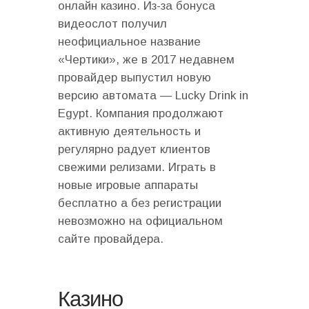
онлайн казино. Из-за бонуса
видеослот получил
неофициальное название
«Чертики», же в 2017 недавнем
провайдер выпустил новую
версию автомата — Lucky Drink in
Egypt. Компания продолжают
активную деятельность и
регулярно радует клиентов
свежими релизами. Играть в
новые игровые аппараты
бесплатно а без регистрации
невозможно на официальном
сайте провайдера.
Казино