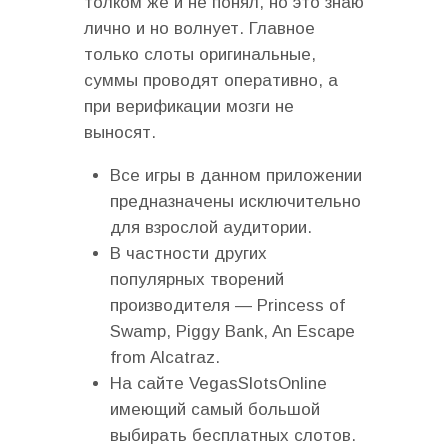
толком же и не понял, но это знаю
лично и но волнует. Главное
только слоты оригинальные,
суммы проводят оперативно, а
при верификации мозги не
выносят.
Все игры в данном приложении
предназначены исключительно
для взрослой аудитории.
В частности других
популярных творений
производителя — Princess of
Swamp, Piggy Bank, An Escape
from Alcatraz.
На сайте VegasSlotsOnline
имеющий самый большой
выбирать бесплатных слотов.