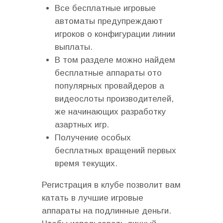
Все бесплатные игровые
автоматы предупреждают
игроков о конфигурации линии
выплаты.
В том разделе можно найдем
бесплатные аппараты ото
популярных провайдеров а
видеослоты производителей,
же начинающих разработку
азартных игр.
Получение особых
бесплатных вращений первых
время текущих.
Регистрация в клубе позволит вам
катать в лучшие игровые
аппараты на подлинные деньги.