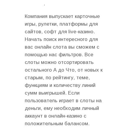
mostbet
.
Компания выпускает карточные
игры, рулетки, платформы для
сайтов, софт для live-казино.
Начать поиск интересного для
вас онлайн слота вы сможем с
помощью нас фильтров. Все
слоты можно отсортировать
остального А до Что, от новых к
старым, по рейтингу, теме,
функциям и количеству линий
сумм выигрышей. Если
пользователь играет в слоты на
деньги, ему необходим личный
аккаунт в онлайн-казино с
положительным балансом.