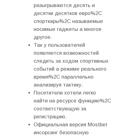
разыгрываются десять и
десятки десятков евро%2C
спорткары%2C называемые
носимые гаджеты а многое
другое.
Так у пользователей
появляется возможностей
следить за ходом спортивных
событий а режиме реального
время%2C параллельно
анализируя тактику.
Посетители хотели легко
найти на ресурсе функцию%2C
соответствующую за
регистрацию.
Официальная версия Mostbet
инсорсинг безопасную