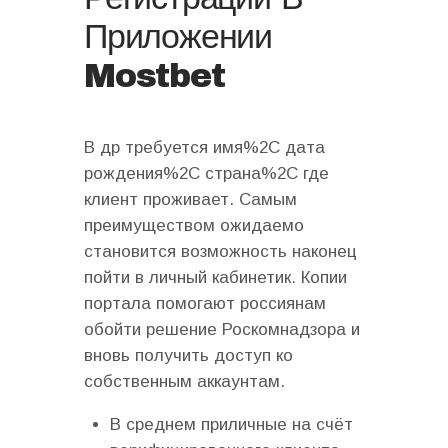
Приложении
Mostbet
В др требуется имя%2C дата
рождения%2C страна%2C где
клиент проживает. Самым
преимуществом ожидаемо
становится возможность наконец
пойти в личный кабинетик. Копии
портала помогают россиянам
обойти решение Роскомнадзора и
вновь получить доступ ко
собственным аккаунтам.
В среднем приличные на счёт