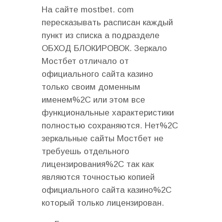
На сайте mostbet. com
пересказывать расписан каждый
пункт из списка а подразделе
ОБХОД БЛОКИРОВОК. Зеркало
Мостбет отличало от
официального сайта казино
только своим доменным
именем%2C или этом все
функциональные характеристики
полностью сохраняются. Нет%2C
зеркальные сайты Мостбет не
требуешь отдельного
лицензирования%2C так как
являются точностью копией
официального сайта казино%2C
который только лицензирован.