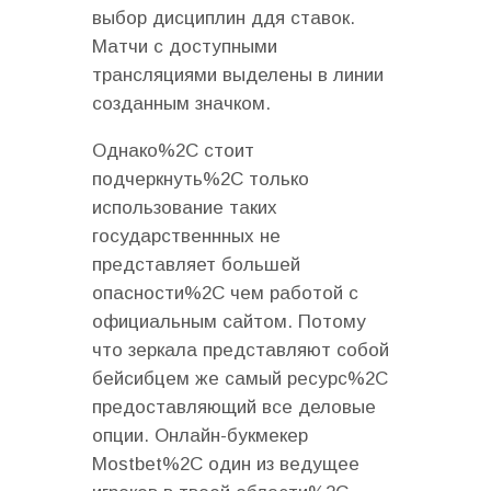
выбор дисциплин ддя ставок.
Матчи с доступными
трансляциями выделены в линии
созданным значком.
Однако%2C стоит
подчеркнуть%2C только
использование таких
государственнных не
представляет большей
опасности%2C чем работой с
официальным сайтом. Потому
что зеркала представляют собой
бейсибцем же самый ресурс%2C
предоставляющий все деловые
опции. Онлайн-букмекер
Mostbet%2C один из ведущее