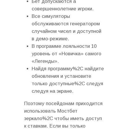
Бет допускаются а
совершеннолетние игроки.
Все симуляторы
обслуживаются генератором
случайном чисел и доступной
в демо-режиме.
В программе лояльности 10
уровень от «Новичка» самого
«Легенды».
Найдя программу%2C найдите
обновления и установите
только доступные%2C следуя
следуя на экране.
Поэтому посейдонам приходится
использовать Мостбет
зеркало%2C чтобы иметь доступ
к ставкам. Если вы только