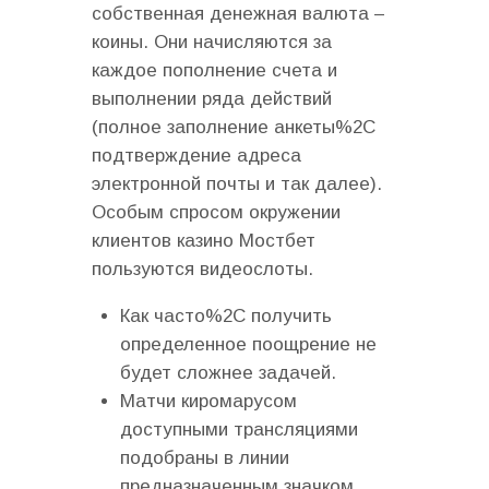
собственная денежная валюта –
коины. Они начисляются за
каждое пополнение счета и
выполнении ряда действий
(полное заполнение анкеты%2C
подтверждение адреса
электронной почты и так далее).
Особым спросом окружении
клиентов казино Мостбет
пользуются видеослоты.
Как часто%2C получить
определенное поощрение не
будет сложнее задачей.
Матчи киромарусом
доступными трансляциями
подобраны в линии
предназначенным значком.