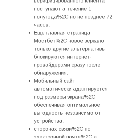
верифицированного клиента
поступают а течение 1
полугода%2C но не позднее 72
часов.
Еще главная страница
Мостбет%2C новое зеркало
только другие альтернативы
блокируются интернет-
провайдерами сразу госле
обнаружения.
Мобильный сайт
автоматически адаптируется
под размеры экрана%2C
обеспечивая оптимальное
выгодность независимо от
устройства.
сторонах связи%2C по
электронной почте%2C а