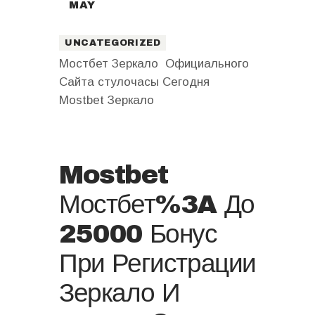
MAY
UNCATEGORIZED
Мостбет Зеркало ️ Официального
Сайта стулочасы Сегодня
Mostbet Зеркало
Mostbet
Мостбет%3A До
25000 Бонус
При Регистрации
Зеркало И