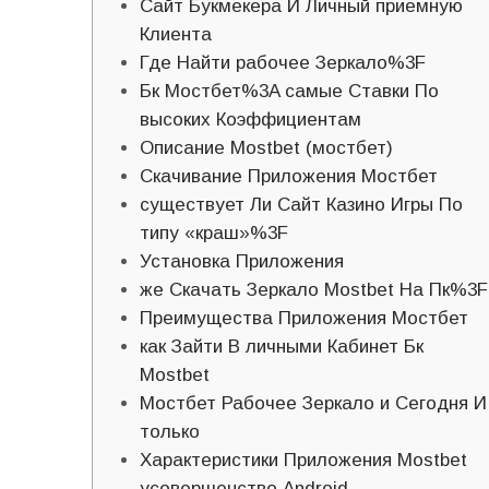
Сайт Букмекера И Личный приемную
Клиента
Где Найти рабочее Зеркало%3F
Бк Мостбет%3A самые Ставки По
высоких Коэффициентам
Описание Mostbet (мостбет)
Скачивание Приложения Мостбет
существует Ли Сайт Казино Игры По
типу «краш»%3F
Установка Приложения
же Скачать Зеркало Mostbet На Пк%3F
Преимущества Приложения Мостбет
как Зайти В личными Кабинет Бк
Mostbet
Мостбет Рабочее Зеркало и Сегодня И
только
Характеристики Приложения Mostbet
усовершенство Android