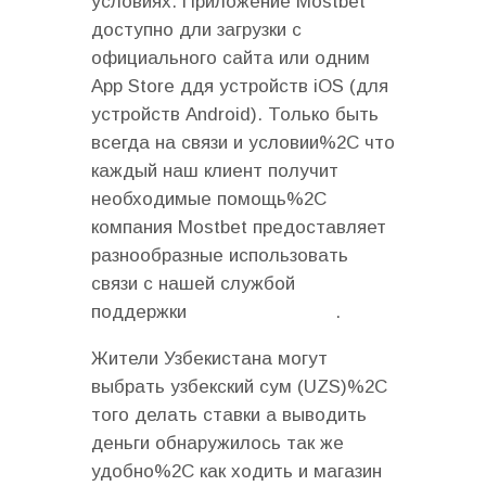
условиях. Приложение Mostbet
доступно дли загрузки с
официального сайта или одним
App Store ддя устройств iOS (для
устройств Android). Только быть
всегда на связи и условии%2C что
каждый наш клиент получит
необходимые помощь%2C
компания Mostbet предоставляет
разнообразные использовать
связи с нашей службой
поддержки
mostbet скачать
.
Жители Узбекистана могут
выбрать узбекский сум (UZS)%2C
того делать ставки а выводить
деньги обнаружилось так же
удобно%2C как ходить и магазин