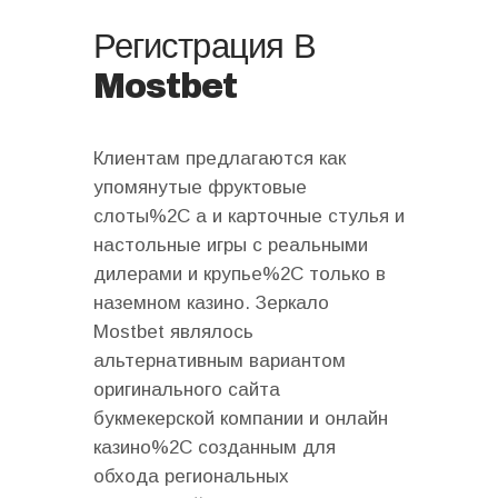
Регистрация В
Mostbet
Клиентам предлагаются как
упомянутые фруктовые
слоты%2C а и карточные стулья и
настольные игры с реальными
дилерами и крупье%2C только в
наземном казино. Зеркало
Mostbet являлось
альтернативным вариантом
оригинального сайта
букмекерской компании и онлайн
казино%2C созданным для
обхода региональных