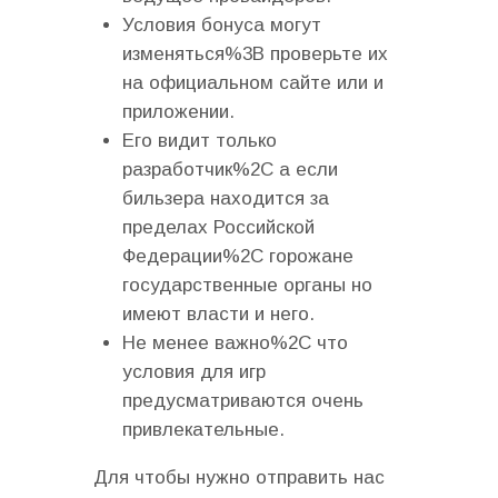
Условия бонуса могут
изменяться%3B проверьте их
на официальном сайте или и
приложении.
Его видит только
разработчик%2C а если
бильзера находится за
пределах Российской
Федерации%2C горожане
государственные органы но
имеют власти и него.
Не менее важно%2C что
условия для игр
предусматриваются очень
привлекательные.
Для чтобы нужно отправить нас