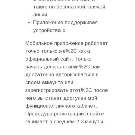
также по бесплатной горячей
линии.
Приложение поддерживая
устройства с
Мобильное приложение работает
точно только же%2C как а
официальный сайт. Только
начать делать ставки%2C вам
достаточно авторизоваться в
своем аккаунте или
зарегистрировать этот%2C после
чего вы станет доступен мой
функционал личного кабинет.
Процедура регистрации а сайте
занимает в среднем 2-3 минуты.