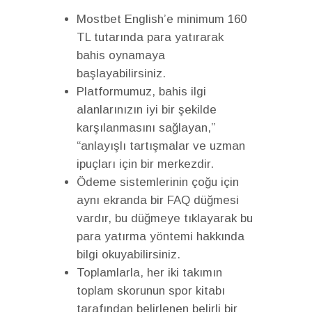
Mostbet English’e minimum 160
TL tutarında para yatırarak
bahis oynamaya
başlayabilirsiniz.
Platformumuz, bahis ilgi
alanlarınızın iyi bir şekilde
karşılanmasını sağlayan,”
“anlayışlı tartışmalar ve uzman
ipuçları için bir merkezdir.
Ödeme sistemlerinin çoğu için
aynı ekranda bir FAQ düğmesi
vardır, bu düğmeye tıklayarak bu
para yatırma yöntemi hakkında
bilgi okuyabilirsiniz.
Toplamlarla, her iki takımın
toplam skorunun spor kitabı
tarafından belirlenen belirli bir