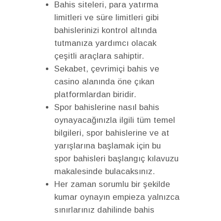
Bahis siteleri, para yatırma
limitleri ve süre limitleri gibi
bahislerinizi kontrol altında
tutmanıza yardımcı olacak
çeşitli araçlara sahiptir.
Sekabet, çevrimiçi bahis ve
casino alanında öne çıkan
platformlardan biridir.
Spor bahislerine nasıl bahis
oynayacağınızla ilgili tüm temel
bilgileri, spor bahislerine ve at
yarışlarına başlamak için bu
spor bahisleri başlangıç ​​kılavuzu
makalesinde bulacaksınız.
Her zaman sorumlu bir şekilde
kumar oynayın empieza yalnızca
sınırlarınız dahilinde bahis