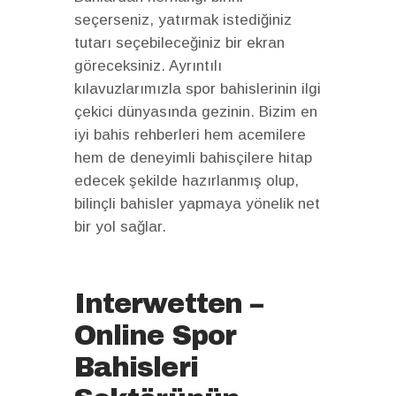
seçerseniz, yatırmak istediğiniz
tutarı seçebileceğiniz bir ekran
göreceksiniz. Ayrıntılı
kılavuzlarımızla spor bahislerinin ilgi
çekici dünyasında gezinin. Bizim en
iyi bahis rehberleri hem acemilere
hem de deneyimli bahisçilere hitap
edecek şekilde hazırlanmış olup,
bilinçli bahisler yapmaya yönelik net
bir yol sağlar.
Interwetten –
Online Spor
Bahisleri