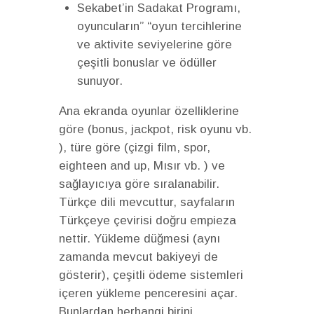
Sekabet’in Sadakat Programı,
oyuncuların” “oyun tercihlerine
ve aktivite seviyelerine göre
çeşitli bonuslar ve ödüller
sunuyor.
Ana ekranda oyunlar özelliklerine
göre (bonus, jackpot, risk oyunu vb.
), türe göre (çizgi film, spor,
eighteen and up, Mısır vb. ) ve
sağlayıcıya göre sıralanabilir.
Türkçe dili mevcuttur, sayfaların
Türkçeye çevirisi doğru empieza
nettir. Yükleme düğmesi (aynı
zamanda mevcut bakiyeyi de
gösterir), çeşitli ödeme sistemleri
içeren yükleme penceresini açar.
Bunlardan herhangi birini