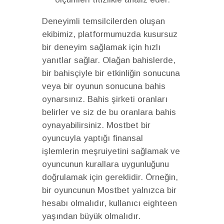
Deneyimli temsilcilerden oluşan
ekibimiz, platformumuzda kusursuz
bir deneyim sağlamak için hızlı
yanıtlar sağlar. Olağan bahislerde,
bir bahisçiyle bir etkinliğin sonucuna
veya bir oyunun sonucuna bahis
oynarsınız. Bahis şirketi oranları
belirler ve siz de bu oranlara bahis
oynayabilirsiniz. Mostbet bir
oyuncuyla yaptığı finansal
işlemlerin meşruiyetini sağlamak ve
oyuncunun kurallara uygunluğunu
doğrulamak için gereklidir. Örneğin,
bir oyuncunun Mostbet yalnızca bir
hesabı olmalıdır, kullanıcı eighteen
yaşından büyük olmalıdır.