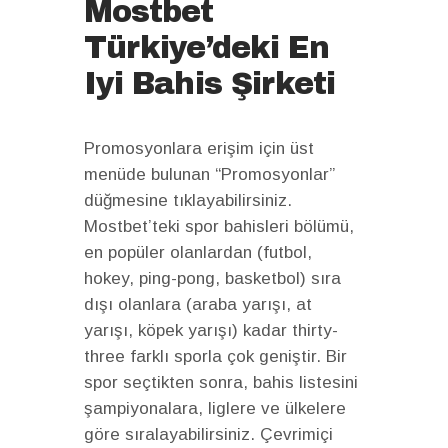
Mostbet
Türkiye’deki En
Iyi Bahis Şirketi
Promosyonlara erişim için üst
menüde bulunan “Promosyonlar”
düğmesine tıklayabilirsiniz.
Mostbet’teki spor bahisleri bölümü,
en popüler olanlardan (futbol,
hokey, ping-pong, basketbol) sıra
dışı olanlara (araba yarışı, at
yarışı, köpek yarışı) kadar thirty-
three farklı sporla çok geniştir. Bir
spor seçtikten sonra, bahis listesini
şampiyonalara, liglere ve ülkelere
göre sıralayabilirsiniz. Çevrimiçi