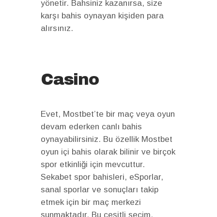
yönetir. Bahsiniz kazanırsa, size
karşı bahis oynayan kişiden para
alırsınız.
Casino
Evet, Mostbet’te bir maç veya oyun
devam ederken canlı bahis
oynayabilirsiniz. Bu özellik Mostbet
oyun içi bahis olarak bilinir ve birçok
spor etkinliği için mevcuttur.
Sekabet spor bahisleri, eSporlar,
sanal sporlar ve sonuçları takip
etmek için bir maç merkezi
sunmaktadır. Bu çeşitli seçim,