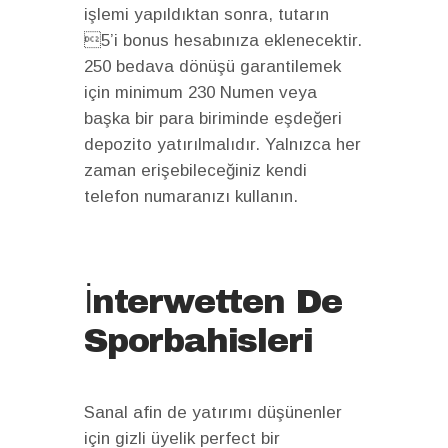
işlemi yapıldıktan sonra, tutarın
5’i bonus hesabınıza eklenecektir.
250 bedava dönüşü garantilemek
için minimum 230 Numen veya
başka bir para biriminde eşdeğeri
depozito yatırılmalıdır. Yalnızca her
zaman erişebileceğiniz kendi
telefon numaranızı kullanın.
İnterwetten De
Sporbahisleri
Sanal afin de yatırımı düşünenler
için gizli üyelik perfect bir