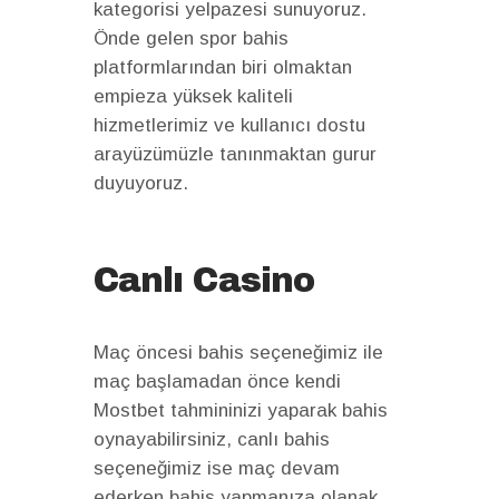
kategorisi yelpazesi sunuyoruz.
Önde gelen spor bahis
platformlarından biri olmaktan
empieza yüksek kaliteli
hizmetlerimiz ve kullanıcı dostu
arayüzümüzle tanınmaktan gurur
duyuyoruz.
Canlı Casino
Maç öncesi bahis seçeneğimiz ile
maç başlamadan önce kendi
Mostbet tahmininizi yaparak bahis
oynayabilirsiniz, canlı bahis
seçeneğimiz ise maç devam
ederken bahis yapmanıza olanak