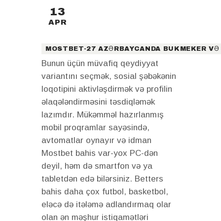
13
APR
Bunun üçün müvafiq qeydiyyat
variantını seçmək, sosial şəbəkənin
loqotipini aktivləşdirmək və profilin
əlaqələndirməsini təsdiqləmək
lazımdır. Mükəmməl hazırlanmış
mobil proqramlar sayəsində,
avtomatlar oynayır və idman
Mostbet bahis var-yox PC-dən
deyil, həm də smartfon və ya
tabletdən edə bilərsiniz. Betters
bahis daha çox futbol, basketbol,
eləcə də itələmə adlandırmaq olar
olan ən məşhur istiqamətləri