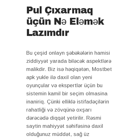
Pul Çıxarmaq
üçün Nə Eləmək
Lazımdır
Bu çeşid onlayn şəbəkələrin hamisi
ziddiyyət yarada biləcək aspektlərə
malikdir. Biz isə həqiqətən, Mostbet
apk yukle ilə daxil olan yeni
oyunçular və ekspertlər üçün bu
sistemin kamil bir seçim olmasina
inaniriq. Çünki elliklə istifadəçilərin
rahatliği və zövqünə oxşarı
dərəcədə diqqət yetirilir. Rəsmi
saytin mahiyyət səhifəsinə daxil
olduğunuz müddət, sağ üz