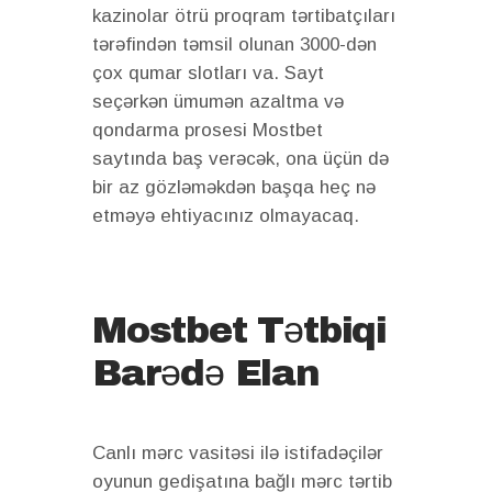
kazinolar ötrü proqram tərtibatçıları
tərəfindən təmsil olunan 3000-dən
çox qumar slotları va. Sayt
seçərkən ümumən azaltma və
qondarma prosesi Mostbet
saytında baş verəcək, ona üçün də
bir az gözləməkdən başqa heç nə
etməyə ehtiyacınız olmayacaq.
Mostbet Tətbiqi
Barədə Elan
Canlı mərc vasitəsi ilə istifadəçilər
oyunun gedişatına bağlı mərc tərtib