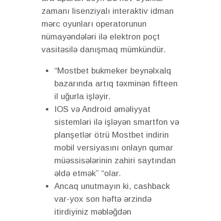
zamanı lisenziyalı interaktiv idman
mərc oyunları operatorunun
nümayəndələri ilə elektron poçt
vasitəsilə danışmaq mümkündür.
“Mostbet bukmeker beynəlxalq
bazarında artıq təxminən fifteen
il uğurla işləyir.
IOS və Android əməliyyat
sistemləri ilə işləyən smartfon və
planşetlər ötrü Mostbet indirin
mobil versiyasını onlayn qumar
müəssisələrinin zahiri saytından
əldə etmək” “olar.
Ancaq unutmayın ki, cashback
var-yox son həftə ərzində
itirdiyiniz məbləğdən