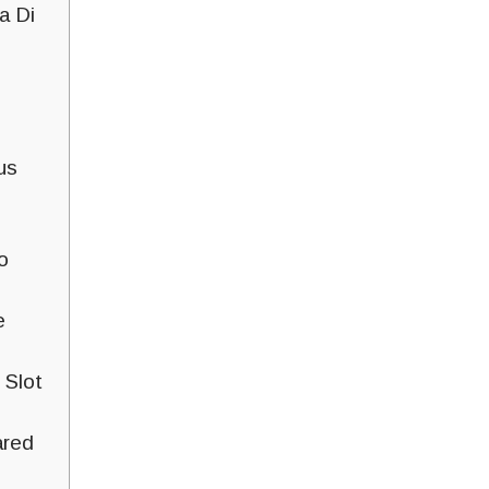
a Di
us
o
e
 Slot
ared