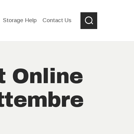
Storage Help
Contact Us
t Online
ttembre