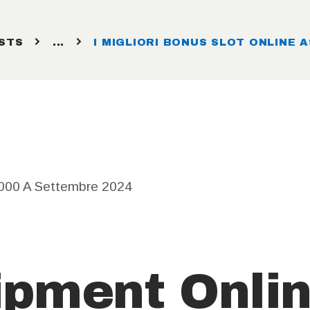
CONTACT
STS
...
I MIGLIORI BONUS SLOT ONLINE A
US
 5000 A Settembre 2024
ipment Onli