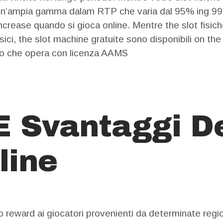
 un’ampia gamma dalam RTP che varia dal 95% ing 99%
increase quando si gioca online. Mentre the slot fisic
sici, the slot machine gratuite sono disponibili on the
ato che opera con licenza AAMS
casino-con-soldi-veri
E Svantaggi D
line
loro reward ai giocatori provenienti da determinate reg