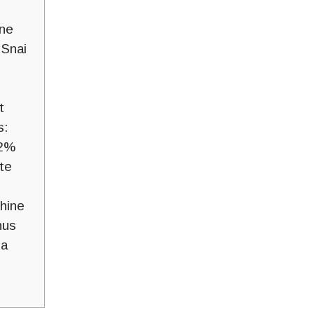
ine
 Snai
t
s:
72%
te
chine
nus
za