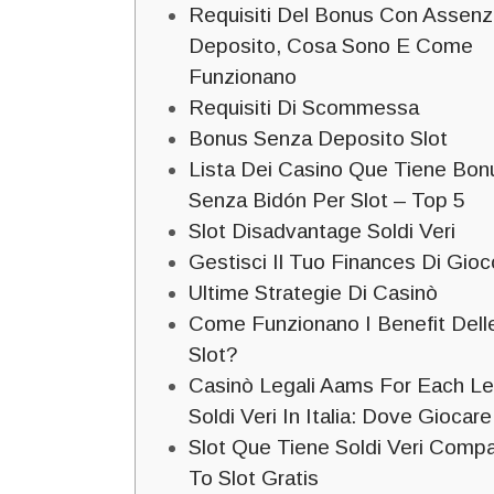
Requisiti Del Bonus Con Assenz
Deposito, Cosa Sono E Come
Funzionano
Requisiti Di Scommessa
Bonus Senza Deposito Slot
Lista Dei Casino Que Tiene Bon
Senza Bidón Per Slot – Top 5
Slot Disadvantage Soldi Veri
Gestisci Il Tuo Finances Di Gioc
Ultime Strategie Di Casinò
Come Funzionano I Benefit Dell
Slot?
Casinò Legali Aams For Each Le
Soldi Veri In Italia: Dove Giocare
Slot Que Tiene Soldi Veri Comp
To Slot Gratis