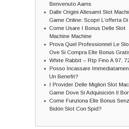
Benvenuto Aams
Dalle Origini Allesamt Slot Mach
Game Online: Scopri L’offerta Di
Come Usare I Bonus Delle Slot
Machine Machine
Prova Quel Professionnel Le Slo
Ove Si Compra Elle Bonus Grati
White Rabbit – Rtp Fino A 97, 
Posso Incassare Immediatamen
Un Benefit?
I Provider Delle Migliori Slot Ma
Game Dove Si Adquisición Il Bo
Come Funziona Elle Bonus Sen
Bidón Slot Con Spid?