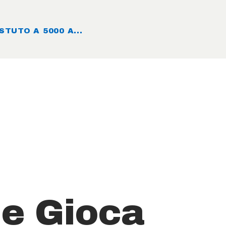
STUTO A 5000 A...
ne Gioca