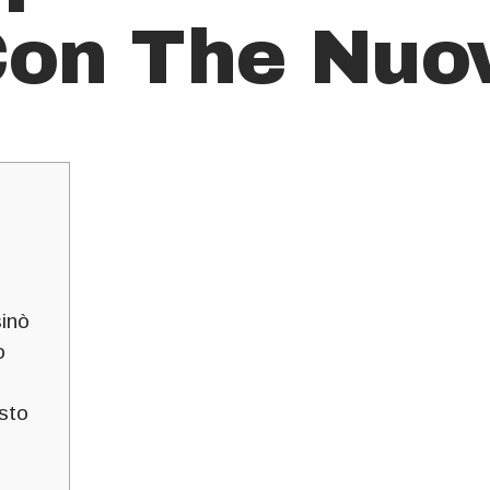
Con The Nuov
inò
o
sto