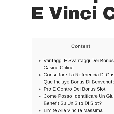
E Vinci 
Content
Vantaggi E Svantaggi Dei Bonus
Casino Online
Consultare La Referencia Di Cas
Que Incluye Bonus Di Benvenut
Pro E Contro Dei Bonus Slot
Come Posso Identificare Un Giu
Benefit Su Un Sito Di Slot?
Limite Alla Vincita Massima