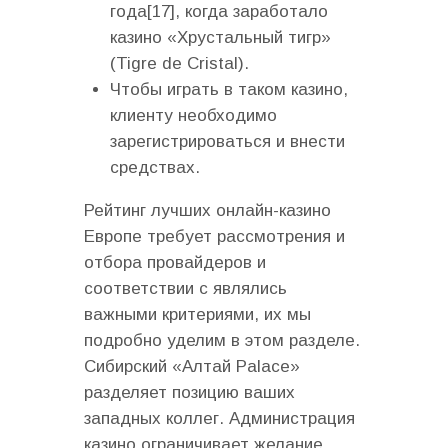
года[17], когда заработало
казино «Хрустальный тигр»
(Tigre de Cristal).
Чтобы играть в таком казино,
клиенту необходимо
зарегистрироваться и внести
средствах.
Рейтинг лучших онлайн-казино
Европе требует рассмотрения и
отбора провайдеров и
соответствии с являлись
важными критериями, их мы
подробно уделим в этом разделе.
Сибирский «Алтай Palace»
разделяет позицию ваших
западных коллег. Администрация
казино ограничивает желание