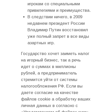
игрокам со специальными
привилегиями и преимущества.
В следствии ничего, в 2009
недавнем президент России
Владимир Путин восстановил
уже полный запрет в все виды
азартных игр.
Государство хочет заиметь налог
на игорный бизнес, так а речь
идет о суммах в миллионы
рублей, а предприниматель
стремится уйти от системы
налогообложения РФ. Если вы
даете согласие на качестве
файлов cookie а обработку ваших
личная данных в согласно с