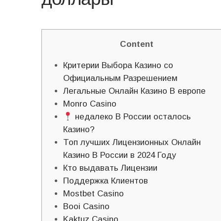
Content
Критерии Выбора Казино со
Официальным Разрешением
Легальные Онлайн Казино В европе
Monro Casino
недалеко В России осталось
Казино?
Топ лучших Лицензионных Онлайн
Казино В России в 2024 Году
Кто выдавать Лицензии
Поддержка Клиентов
Mostbet Casino
Booi Casino
Kaktuz Casino