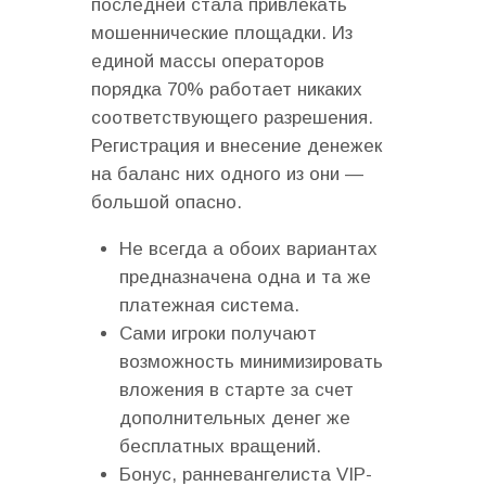
последней стала привлекать
мошеннические площадки. Из
единой массы операторов
порядка 70% работает никаких
соответствующего разрешения.
Регистрация и внесение денежек
на баланс них одного из они —
большой опасно.
Не всегда а обоих вариантах
предназначена одна и та же
платежная система.
Сами игроки получают
возможность минимизировать
вложения в старте за счет
дополнительных денег же
бесплатных вращений.
Бонус, ранневангелиста VIP-