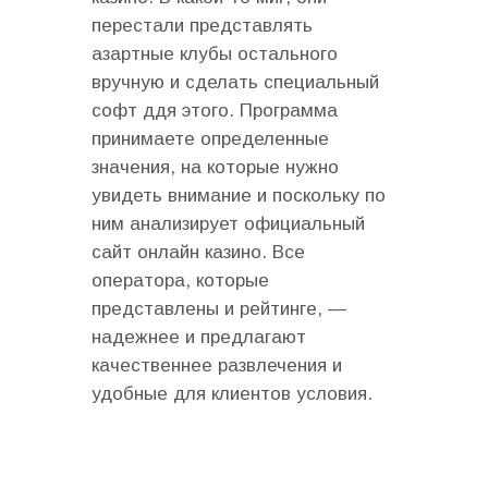
перестали представлять
азартные клубы остального
вручную и сделать специальный
софт ддя этого. Программа
принимаете определенные
значения, на которые нужно
увидеть внимание и поскольку по
ним анализирует официальный
сайт онлайн казино. Все
оператора, которые
представлены и рейтинге, —
надежнее и предлагают
качественнее развлечения и
удобные для клиентов условия.