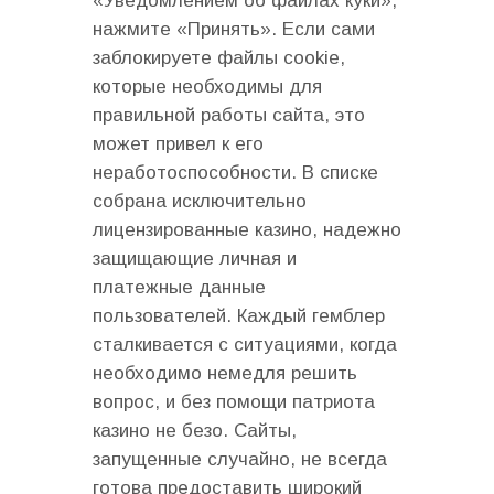
«Уведомлением об файлах куки»,
нажмите «Принять». Если сами
заблокируете файлы cookie,
которые необходимы для
правильной работы сайта, это
может привел к его
неработоспособности. В списке
собрана исключительно
лицензированные казино, надежно
защищающие личная и
платежные данные
пользователей. Каждый гемблер
сталкивается с ситуациями, когда
необходимо немедля решить
вопрос, и без помощи патриота
казино не безо. Сайты,
запущенные случайно, не всегда
готова предоставить широкий