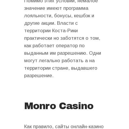
Помимо этих условий, немалое
значение имеют программа
лояльности, бонусы, кешбэк и
другие акции. Власти с
территории Коста-Рики
практически но заботятся о том,
как работает оператор по
выданным им разрешению. Одни
могут легально работать а на
территории стране, выдавшего
разрешение.
Monro Casino
Как правило, сайты онлайн-казино