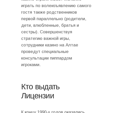
играть по волеизъявлению самого
гостя также родственников
первой параллельно (родители,
дети, влюбленные, братья и
сестры). Совершенствуя
стратегию важной игры,
сотрудники казино на Алтае
проведут специальные
консультации пиппардом
игроками.
Кто выдать
Лицензии
К концу 1990-х годов оказались