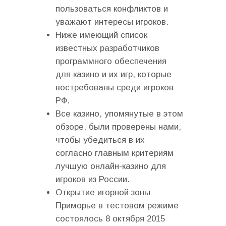
пользоваться конфликтов и
уважают интересы игроков.
Ниже имеющий список
известных разработчиков
программного обеспечения
для казино и их игр, которые
востребованы среди игроков
РФ.
Все казино, упомянутые в этом
обзоре, были проверены нами,
чтобы убедиться в их
согласно главным критериям
лучшую онлайн-казино для
игроков из России.
Открытие игорной зоны
Приморье в тестовом режиме
состоялось 8 октября 2015