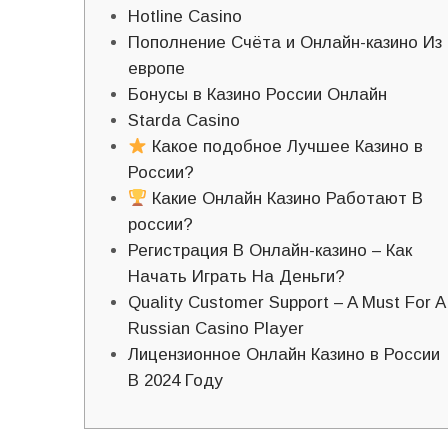
Hotline Casino
Пополнение Счёта и Онлайн-казино Из
европе
Бонусы в Казино России Онлайн
Starda Casino
Какое подобное Лучшее Казино в
России?
Какие Онлайн Казино Работают В
россии?
Регистрация В Онлайн-казино – Как
Начать Играть На Деньги?
Quality Customer Support – A Must For A
Russian Casino Player
Лицензионное Онлайн Казино в России
В 2024 Году