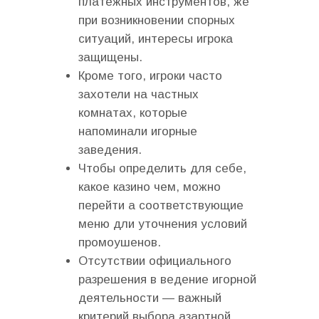
платежных инструментов, же
при возникновении спорных
ситуаций, интересы игрока
защищены.
Кроме того, игроки часто
захотели на частных
комнатах, которые
напоминали игорные
заведения.
Чтобы определить для себе,
какое казино чем, можно
перейти а соответствующие
меню дли уточнения условий
промоушенов.
Отсутствии официального
разрешения в ведение игорной
деятельности — важный
критерий выбора азартной