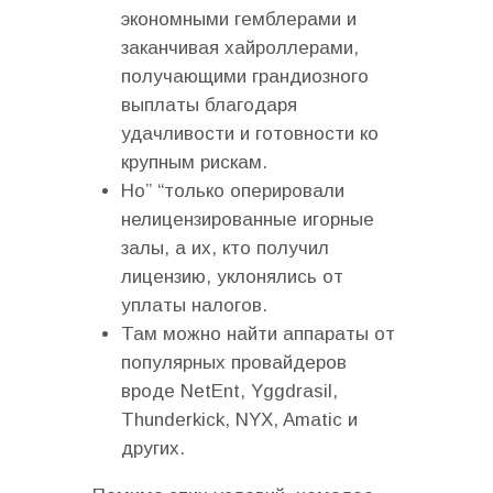
экономными гемблерами и
заканчивая хайроллерами,
получающими грандиозного
выплаты благодаря
удачливости и готовности ко
крупным рискам.
Но” “только оперировали
нелицензированные игорные
залы, а их, кто получил
лицензию, уклонялись от
уплаты налогов.
Там можно найти аппараты от
популярных провайдеров
вроде NetEnt, Yggdrasil,
Thunderkick, NYX, Amatic и
других.