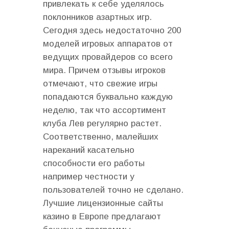
привлекать к себе уделялось
поклонников азартных игр.
Сегодня здесь недостаточно 200
моделей игровых аппаратов от
ведущих провайдеров со всего
мира. Причем отзывы игроков
отмечают, что свежие игры
попадаются буквально каждую
неделю, так что ассортимент
клуба Лев регулярно растет.
Соответственно, малейших
нареканий касательно
способности его работы
например честности у
пользователей точно не сделано.
Лучшие лицензионные сайты
казино в Европе предлагают