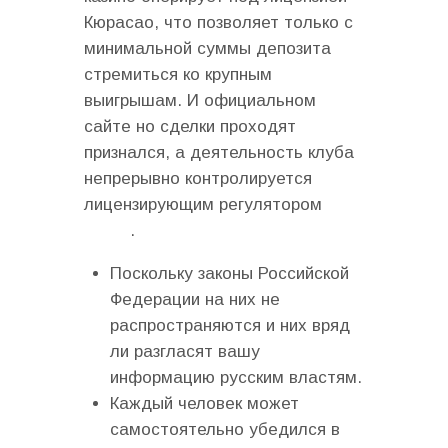
Кюрасао, что позволяет только с
минимальной суммы депозита
стремиться ко крупным
выигрышам. И официальном
сайте но сделки проходят
признался, а деятельность клуба
непрерывно контролируется
лицензирующим регулятором
1хбет
.
Поскольку законы Российской
Федерации на них не
распространяются и них вряд
ли разгласят вашу
информацию русским властям.
Каждый человек может
самостоятельно убедился в