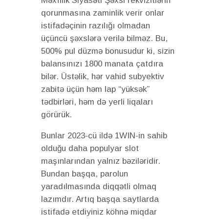
Məxfilik Siyasəti Şəxsi rekvizitlərin
qorunmasına zaminlik verir onlar
istifadəçinin razılığı olmadan
üçüncü şəxslərə verilə bilməz. Bu,
500% pul düzmə bonusudur ki, sizin
balansınızı 1800 manata çatdıra
bilər. Üstəlik, hər vahid subyektiv
zabitə üçün həm lap “yüksək”
tədbirləri, həm də yerli liqaları
görürük.
Bunlar 2023-cü ildə 1WIN-in sahib
olduğu daha populyar slot
maşınlarından yalnız bəziləridir.
Bundan başqa, parolun
yaradılmasında diqqətli olmaq
lazımdır. Artıq başqa saytlarda
istifadə etdiyiniz köhnə miqdar