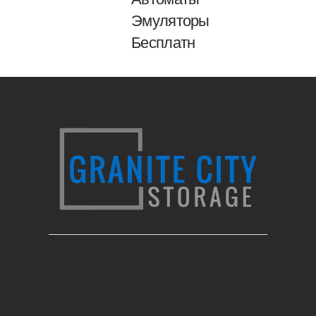
Эмуляторы
Бесплатн
COST CALCULATOR