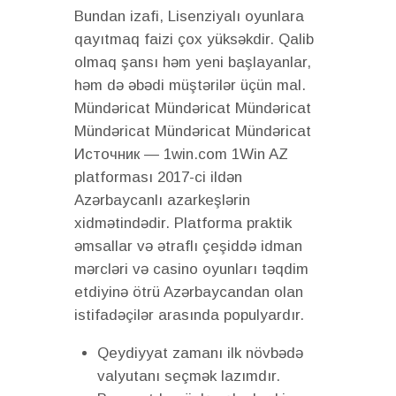
Bundan izafi, Lisenziyalı oyunlara
qayıtmaq faizi çox yüksəkdir. Qalib
olmaq şansı həm yeni başlayanlar,
həm də əbədi müştərilər üçün mal.
Mündəricat Mündəricat Mündəricat
Mündəricat Mündəricat Mündəricat
Источник — 1win.com 1Win AZ
platforması 2017-ci ildən
Azərbaycanlı azarkeşlərin
xidmətindədir. Platforma praktik
əmsallar və ətraflı çeşiddə idman
mərcləri və casino oyunları təqdim
etdiyinə ötrü Azərbaycandan olan
istifadəçilər arasında populyardır.
Qeydiyyat zamanı ilk növbədə
valyutanı seçmək lazımdır.