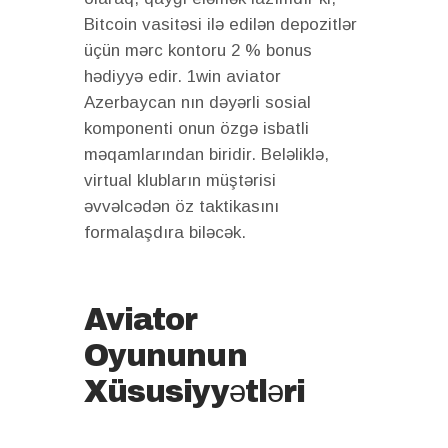
Bitcoin vasitəsi ilə edilən depozitlər
üçün mərc kontoru 2 % bonus
hədiyyə edir. 1win aviator
Azerbaycan nın dəyərli sosial
komponenti onun özgə isbatli
məqamlarından biridir. Beləliklə,
virtual klubların müştərisi
əvvəlcədən öz taktikasını
formalaşdıra biləcək.
Aviator
Oyununun
Xüsusiyyətləri