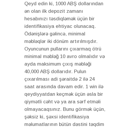
Qeyd edin ki, 1000 ABŞ dollarından
ən olan ilk depozit zamanı
hesabınızı təsdiqləmək üçün bir
identifikasiya ehtiyac olunacaq.
Ödənişlərə gəlincə, minimal
məbləqlər iki dönüm artırılmışdır.
Oyuncunun pullarını çıxarmaq ötrü
minimal məbləğ 10 avro olmalıdır və
ayda maksimum çıxış məbləği
40,000 ABŞ dollarıdır. Pulun
çıxarılması adi şəraitdə 2 ilə 24
saat arasında davam edir. 1 win ilə
qeydiyyatdan keçmək üçün əsla bir
qiymətli cəht və ya ara sərf etməli
olmayacaqsınız. Bunu görmək üçün,
şəksiz ki, şəxsi identifikasiya
məlumatlarının bütün dəstini təqdim