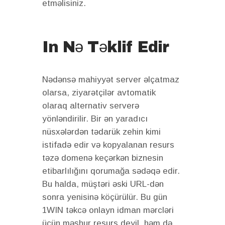
etməlisiniz.
In Nə Təklif Edir
Nədənsə mahiyyət server əlçatmaz
olarsa, ziyarətçilər avtomatik
olaraq alternativ serverə
yönləndirilir. Bir ən yaradıcı
nüsxələrdən tədarük zehin kimi
istifadə edir və kopyalanan resurs
təzə domenə keçərkən biznesin
etibarlılığını qorumağa sədəqə edir.
Bu halda, müştəri əski URL-dən
sonra yenisinə köçürülür. Bu gün
1WIN təkcə onlayn idman mərcləri
üçün məşhur resurs deyil, həm də