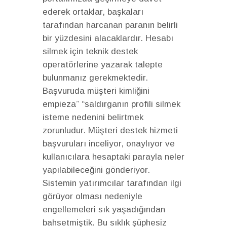
ederek ortaklar, başkaları
tarafından harcanan paranın belirli
bir yüzdesini alacaklardır. Hesabı
silmek için teknik destek
operatörlerine yazarak talepte
bulunmanız gerekmektedir.
Başvuruda müşteri kimliğini
empieza” “saldırganın profili silmek
isteme nedenini belirtmek
zorunludur. Müşteri destek hizmeti
başvuruları inceliyor, onaylıyor ve
kullanıcılara hesaptaki parayla neler
yapılabileceğini gönderiyor.
Sistemin yatırımcılar tarafından ilgi
görüyor olması nedeniyle
engellemeleri sık yaşadığından
bahsetmiştik. Bu sıklık şüphesiz