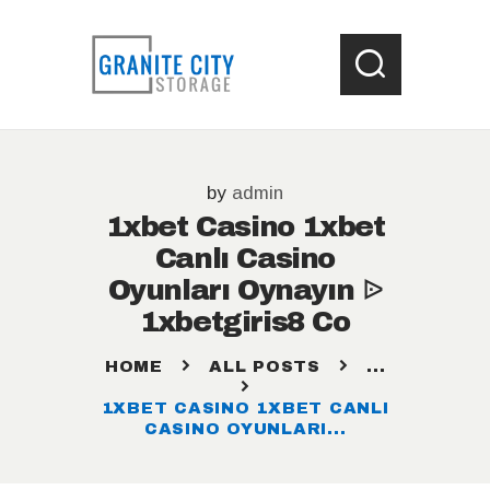
HOME
by
admin
LOCATIONS
1xbet Casino 1xbet
WHAT SIZE UNIT ?
Canlı Casino
STORAGE HELP
Oyunları Oynayın ᐉ
CONTACT US
1xbetgiris8 Co
HOME
ALL POSTS
...
1XBET CASINO 1XBET CANLI
CASINO OYUNLARI...