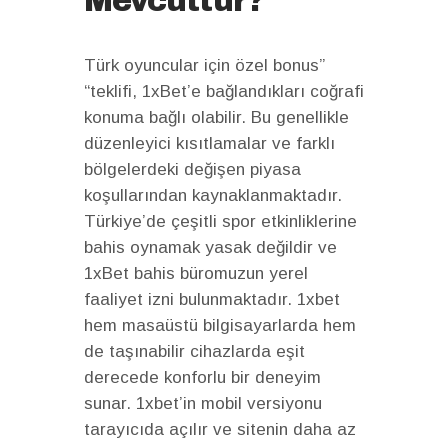
Mevcuttur?
Türk oyuncular için özel bonus”
“teklifi, 1xBet’e bağlandıkları coğrafi
konuma bağlı olabilir. Bu genellikle
düzenleyici kısıtlamalar ve farklı
bölgelerdeki değişen piyasa
koşullarından kaynaklanmaktadır.
Türkiye’de çeşitli spor etkinliklerine
bahis oynamak yasak değildir ve
1xBet bahis büromuzun yerel
faaliyet izni bulunmaktadır. 1xbet
hem masaüstü bilgisayarlarda hem
de taşınabilir cihazlarda eşit
derecede konforlu bir deneyim
sunar. 1xbet’in mobil versiyonu
tarayıcıda açılır ve sitenin daha az