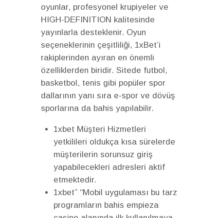
oyunlar, profesyonel krupiyeler ve
HIGH-DEFINITION kalitesinde
yayınlarla desteklenir. Oyun
seçeneklerinin çeşitliliği, 1xBet’i
rakiplerinden ayıran en önemli
özelliklerden biridir. Sitede futbol,
basketbol, tenis gibi popüler spor
dallarının yanı sıra e-spor ve dövüş
sporlarına da bahis yapılabilir.
1xbet Müşteri Hizmetleri
yetkilileri oldukça kısa sürelerde
müşterilerin sorunsuz giriş
yapabilecekleri adresleri aktif
etmektedir.
1xbet” “Mobil uygulaması bu tarz
programların bahis empieza
casino alanında ilk kullanılmaya