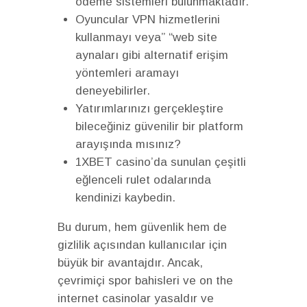
ödeme sistemleri bulunmaktadır.
Oyuncular VPN hizmetlerini
kullanmayı veya” “web site
aynaları gibi alternatif erişim
yöntemleri aramayı
deneyebilirler.
Yatırımlarınızı gerçekleştire
bileceğiniz güvenilir bir platform
arayışında mısınız?
1XBET casino’da sunulan çeşitli
eğlenceli rulet odalarında
kendinizi kaybedin.
Bu durum, hem güvenlik hem de
gizlilik açısından kullanıcılar için
büyük bir avantajdır. Ancak,
çevrimiçi spor bahisleri ve on the
internet casinolar yasaldır ve