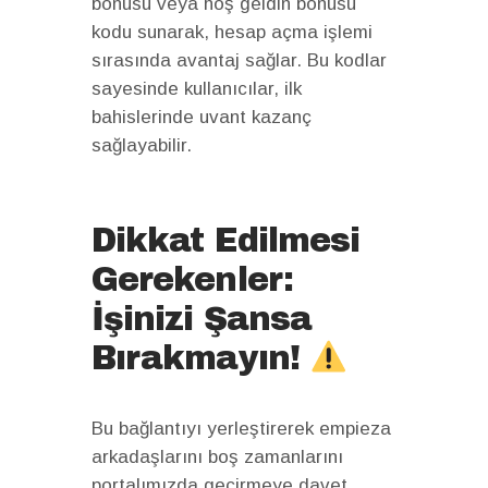
bonusu veya hoş geldin bonusu
kodu sunarak, hesap açma işlemi
sırasında avantaj sağlar. Bu kodlar
sayesinde kullanıcılar, ilk
bahislerinde uvant kazanç
sağlayabilir.
Dikkat Edilmesi
Gerekenler:
İşinizi Şansa
Bırakmayın!
Bu bağlantıyı yerleştirerek empieza
arkadaşlarını boş zamanlarını
portalımızda geçirmeye davet