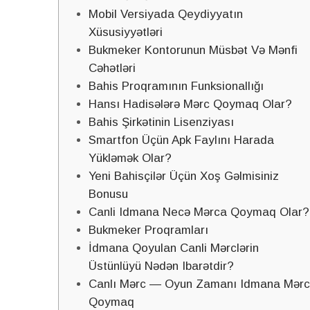
Mobil Versiyada Qeydiyyatın
Xüsusiyyətləri
Bukmeker Kontorunun Müsbət Və Mənfi
Cəhətləri
Bahis Proqramının Funksionallığı
Hansı Hadisələrə Mərc Qoymaq Olar?
Bahis Şirkətinin Lisenziyası
Smartfon Üçün Apk Faylını Harada
Yükləmək Olar?
Yeni Bahisçilər Üçün Xoş Gəlmisiniz
Bonusu
Canli Idmana Necə Mərca Qoymaq Olar?
Bukmeker Proqramları
İdmana Qoyulan Canli Mərclərin
Üstünlüyü Nədən Ibarətdir?
Canlı Mərc — Oyun Zamanı Idmana Mərc
Qoymaq