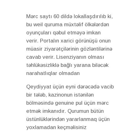
Mərc saytı 60 dildə lokallaşdırılıb ki,
bu weil quruma müxtəlif ölkələrdən
oyunçuları qəbul etməyə imkan
verir. Portalın xarici görünüşü onun
müasir ziyarətçilərinin gözləntilərinə
cavab verir. Lisenziyanın olması
təhlükəsizliklə bağlı yarana biləcək
narahatlıqlar olmadan
Qeydiyyat üçün eyni dərəcədə vacib
bir tələb, kazinonun istənilən
bölməsində genuine pul üçün mərc
etmək imkanıdır. Qurumun bütün
üstünlüklərindən yararlanmaq üçün
yoxlamadan keçməlisiniz