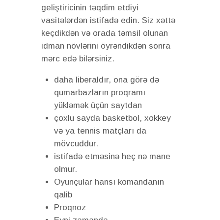
geliştiricinin təqdim etdiyi
vasitələrdən istifadə edin. Siz xəttə
keçdikdən və orada təmsil olunan
idman növlərini öyrəndikdən sonra
mərc edə bilərsiniz.
daha liberaldır, ona görə də
qumarbazların proqramı
yükləmək üçün saytdan
çoxlu sayda basketbol, ​​xokkey
və ya tennis matçları da
mövcuddur.
istifadə etməsinə heç nə mane
olmur.
Oyunçular hansı komandanın
qalib
Proqnoz