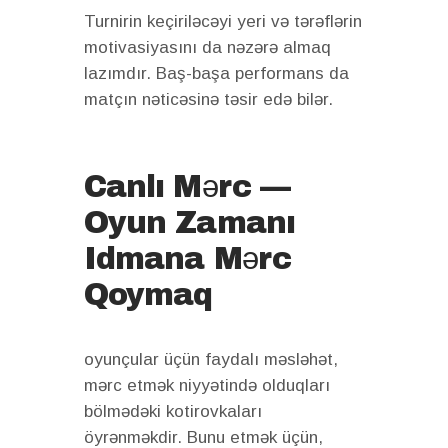
Turnirin keçiriləcəyi yeri və tərəflərin
motivasiyasını da nəzərə almaq
lazımdır. Baş-başa performans da
matçın nəticəsinə təsir edə bilər.
Canlı Mərc —
Oyun Zamanı
Idmana Mərc
Qoymaq
oyunçular üçün faydalı məsləhət,
mərc etmək niyyətində olduqları
bölmədəki kotirovkaları
öyrənməkdir. Bunu etmək üçün,