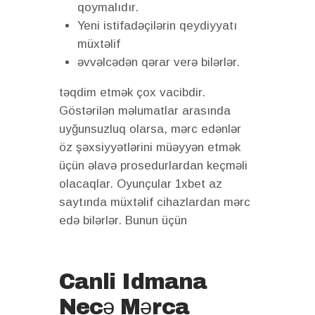
qoymalıdır.
Yeni istifadəçilərin qeydiyyatı
müxtəlif
əvvəlcədən qərar verə bilərlər.
təqdim etmək çox vacibdir.
Göstərilən məlumatlar arasında
uyğunsuzluq olarsa, mərc edənlər
öz şəxsiyyətlərini müəyyən etmək
üçün əlavə prosedurlardan keçməli
olacaqlar. Oyunçular 1xbet az
saytında müxtəlif cihazlardan mərc
edə bilərlər. Bunun üçün
Canli Idmana
Necə Mərca