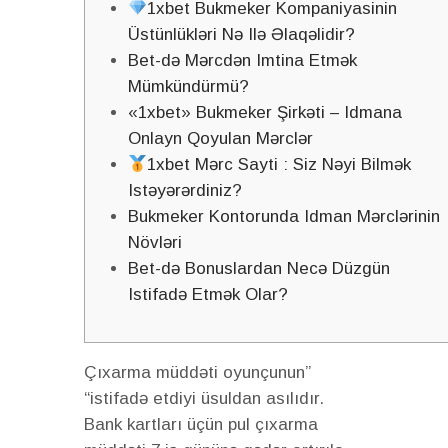
1xbet Bukmeker Kompaniyasinin
Üstünlükləri Nə Ilə Əlaqəlidir?
Bet-də Mərcdən Imtina Etmək
Mümkündürmü?
«1xbet» Bukmeker Şirkəti – Idmana
Onlayn Qoyulan Mərclər
1xbet Mərc Sayti : Siz Nəyi Bilmək
Istəyərərdiniz?
Bukmeker Kontorunda Idman Mərclərinin
Növləri
Bet-də Bonuslardan Necə Düzgün
Istifadə Etmək Olar?
Çıxarma müddəti oyunçunun”
“istifadə etdiyi üsuldan asılıdır.
Bank kartları üçün pul çıxarma