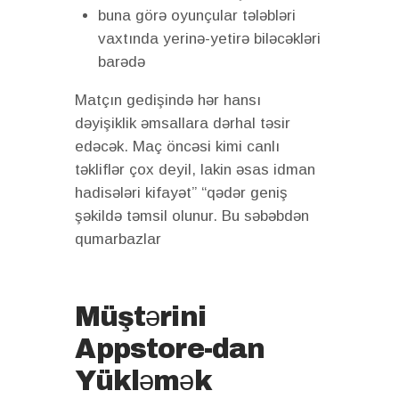
buna görə oyunçular tələbləri
vaxtında yerinə-yetirə biləcəkləri
barədə
Matçın gedişində hər hansı
dəyişiklik əmsallara dərhal təsir
edəcək. Maç öncəsi kimi canlı
təkliflər çox deyil, lakin əsas idman
hadisələri kifayət” “qədər geniş
şəkildə təmsil olunur. Bu səbəbdən
qumarbazlar
Müştərini
Appstore-dan
Yükləmək