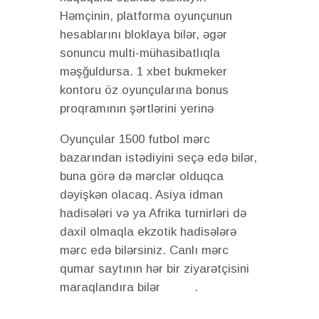
Həmçinin, platforma oyunçunun
hesablarını bloklaya bilər, əgər
sonuncu multi-mühasibatlıqla
məşğuldursa. 1 xbet bukmeker
kontoru öz oyunçularına bonus
proqramının şərtlərini yerinə
Oyunçular 1500 futbol mərc
bazarından istədiyini seçə edə bilər,
buna görə də mərclər olduqca
dəyişkən olacaq. Asiya idman
hadisələri və ya Afrika turnirləri də
daxil olmaqla ekzotik hadisələrə
mərc edə bilərsiniz. Canlı mərc
qumar saytının hər bir ziyarətçisini
maraqlandıra bilər
1xbet
.