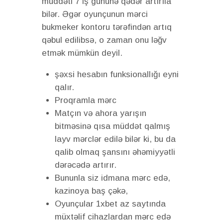
müddəti 7 iş gününə qədər artırıla
bilər. Əgər oyunçunun mərci
bukmeker kontoru tərəfindən artıq
qəbul edilibsə, o zaman onu ləğv
etmək mümkün deyil.
şəxsi hesabın funksionallığı eyni
qalır.
Proqramla mərc
Matçın və ahora yarışın
bitməsinə qısa müddət qalmış
layv mərclər edilə bilər ki, bu da
qalib olmaq şansını əhəmiyyətli
dərəcədə artırır.
Bununla siz idmana mərc edə,
kazinoya baş çəkə,
Oyunçular 1xbet az saytında
müxtəlif cihazlardan mərc edə