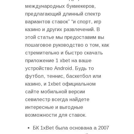
международных букмекеров,
предлагающий длинный спектр
вариантов ставок” “и спорт, игр
казино и других развлечений. В
этой статье мы предоставим вы
пошаговое руководство о том, как
стремительно и быстро скачать
приложение 1 xbet на ваше
устройство Android. Будь то
футбол, теннис, баскетбол или
казино, и 1xbet официальном
сайте мобильной версии
севилестр всегда найдете
интересные и выгодные
возможности для ставок.
БК 1xBet была основана а 2007