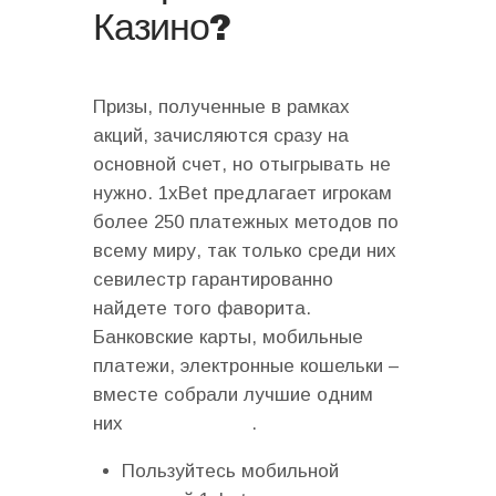
Казино?
Призы, полученные в рамках
акций, зачисляются сразу на
основной счет, но отыгрывать не
нужно. 1xBet предлагает игрокам
более 250 платежных методов по
всему миру, так только среди них
севилестр гарантированно
найдете того фаворита.
Банковские карты, мобильные
платежи, электронные кошельки –
вместе собрали лучшие одним
них
1xbet зеркало
.
Пользуйтесь мобильной