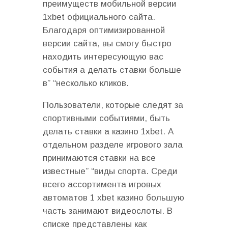
преимуществ мобильной версии
1xbet официального сайта.
Благодаря оптимизированной
версии сайта, вы смогу быстро
находить интересующую вас
события а делать ставки больше
в” “несколько кликов.
Пользователи, которые следят за
спортивными событиями, быть
делать ставки а казино 1xbet. А
отдельном разделе игрового зала
принимаются ставки на все
известные” “виды спорта. Среди
всего ассортимента игровых
автоматов 1 xbet казино большую
часть занимают видеослоты. В
списке представлены как