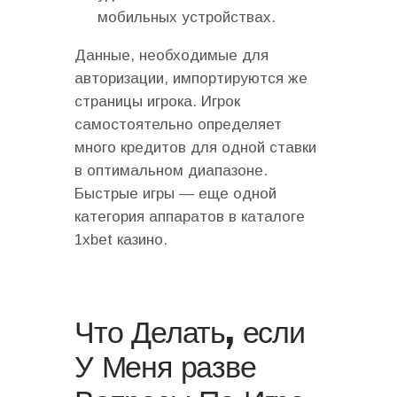
мобильных устройствах.
Данные, необходимые для
авторизации, импортируются же
страницы игрока. Игрок
самостоятельно определяет
много кредитов для одной ставки
в оптимальном диапазоне.
Быстрые игры — еще одной
категория аппаратов в каталоге
1xbet казино.
Что Делать, если
У Меня разве