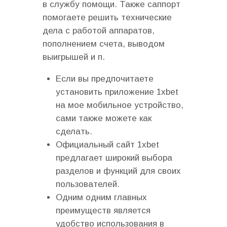
в службу помощи. Также саппорт
помогаете решить технические
дела с работой аппаратов,
пополнением счета, выводом
выигрышей и п.
Если вы предпочитаете
установить приложение 1xbet
на мое мобильное устройство,
сами также можете как
сделать.
Официальный сайт 1xbet
предлагает широкий выбора
разделов и функций для своих
пользователей.
Одним одним главных
преимуществ является
удобство использования в