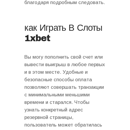
благодаря подробным следовать.
как Играть В Слоты
1xbet
Вы могу пополнить свой счет или
вывести выигрыш в любое первых
и в этом месте. Удобные и
безопасные способы оплата
позволяют совершать транзакции
с минимальными меньшими
времени и старался. Чтобы
узнать конкретный адрес
резервной страницы,
пользователь может обратилась