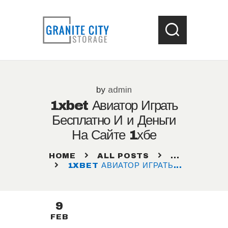
HOME
by
admin
LOCATIONS
1xbet Авиатор Играть
WHAT SIZE UNIT ?
Бесплатно И и Деньги
STORAGE HELP
На Сайте 1хбе
CONTACT US
HOME
ALL POSTS
...
1XBET АВИАТОР ИГРАТЬ...
9
FEB