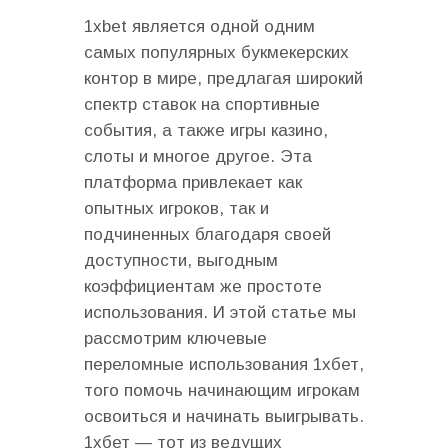
1xbet является одной одним
самых популярных букмекерских
контор в мире, предлагая широкий
спектр ставок на спортивные
события, а также игры казино,
слоты и многое другое. Эта
платформа привлекает как
опытных игроков, так и
подчиненных благодаря своей
доступности, выгодным
коэффициентам же простоте
использования. И этой статье мы
рассмотрим ключевые
переломные использования 1хбет,
того помочь начинающим игрокам
освоиться и начинать выигрывать.
1хбет — тот из ведущих