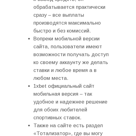
обрабатывается практически
сразу – все выплаты
производятся максимально
быстро и без комиссий.
Вопреки мобильной версии
сайта, пользователи имеют
возможности получать доступ
ко своему аккаунту же делать
ставки и любое время а в
любом места.
1xbet официальный сайт
мобильная версия – так
удобное и надежнее решение
для обоих любителей
спортивных ставок.
Также на сайте есть раздел
«Тотализатор», где вы могу