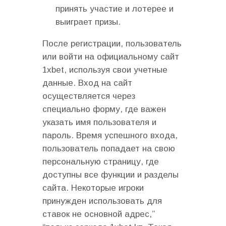
принять участие и лотерее и
выиграет призы.
После регистрации, пользователь
или войти на официальному сайт
1xbet, используя свои учетные
данные. Вход на сайт
осуществляется через
специально форму, где важен
указать имя пользователя и
пароль. Время успешного входа,
пользователь попадает на свою
персональную страницу, где
доступны все функции и разделы
сайта. Некоторые игроки
принужден использовать для
ставок не основной адрес,”