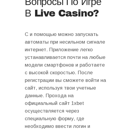
Вопросы По Игре
В Live Casino?
С и помощью можно запускать
автоматы при несильном сигнале
интернет. Приложение легко
устанавливается почти на любые
модели смартфонов и работаете
с высокой скоростью. После
регистрации вы сможете войти на
сайт, используя твои учетные
данные. Прохода на
официальный сайт 1xbet
осуществляется через
специальную форму, где
необходимо ввести логин и