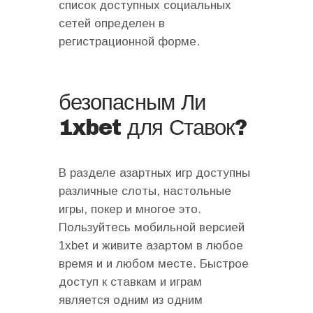
список доступных социальных
сетей определен в
регистрационной форме.
безопасным Ли
1xbet для Ставок?
В разделе азартных игр доступны
различные слоты, настольные
игры, покер и многое это.
Пользуйтесь мобильной версией
1xbet и живите азартом в любое
время и и любом месте. Быстрое
доступ к ставкам и играм
является одним из одним