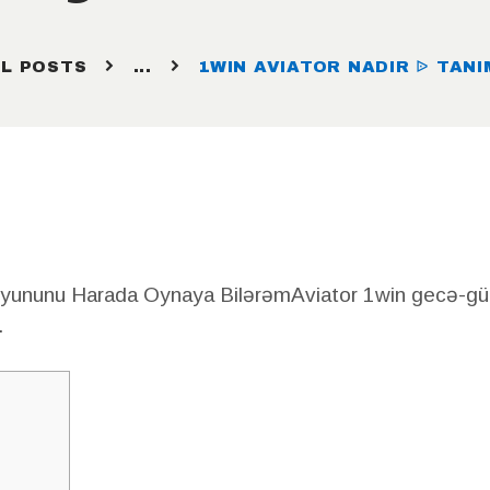
CONTACT
LL POSTS
...
1WIN AVIATOR NADIR ᐉ TANIM
US
 Oyununu Harada Oynaya Bilərəm
Aviator 1win gecə-gü
.