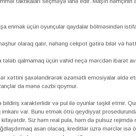
mməl taktikaları seçməyə ianə edir. Maşın həmçinin
şa enmək üçün oyunçular qaydalar bölməsindən istif
əşhur olaraq qalır, nəhəng cekpot gətirə bilər və hət
tələb qalmamaq üçün vahid neçə mərcdən ibarət av
lər xəttini şaxələndirərək əzəmətli emosiyalar əldə e
azançlar da mənə cəzbi qoymur.
ldiriş xarakterlidir və pul ilə oyunlar təşkil etmir. Q
imkanı var. Bunu etmək ötrü qeydiyyat prosedurunda
ifayətdir. Siz həm real pula, həm də pulsuz rejimdə mə
ğdlaşdırmaq asan olacaq, kreditlər üzrə mərclər isə öz 