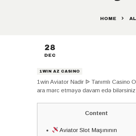
HOME
A
28
DEC
1WIN AZ CASINO
1win Aviator Nadir ᐉ Tanımlı Casino
ara mərc etməyə davam edə bilərsiniz
Content
Aviator Slot Maşınının