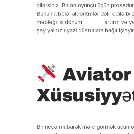
bilərsiniz. Bir ən oyunçu üçün prosedur
Bununla belə, alqoritmlər dəlil edilə b
məbləği iki dönüm
1win az
artırın və y
şey yalnız riyazi düsturlara bağlı işlə
Aviator
Xüsusiyyət
Bir neçə mübarək mərc görmək üçün o