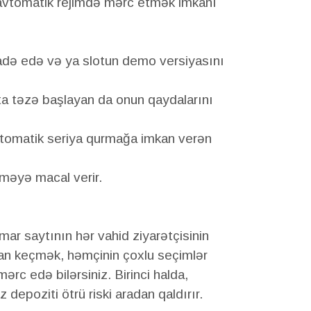
 avtomatik rejimdə mərc etmək imkanı
adə edə və ya slotun demo versiyasını
ta təzə başlayan da onun qaydalarını
tomatik seriya qurmağa imkan verən
tməyə macal verir.
umar saytının hər vahid ziyarətçisinin
n keçmək, həmçinin çoxlu seçimlər
rc edə bilərsiniz. Birinci halda,
depoziti ötrü riski aradan qaldırır.