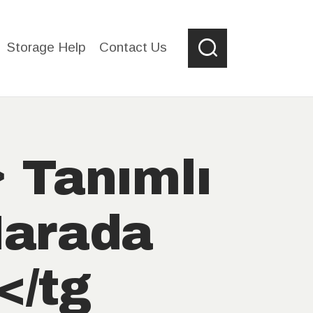
Storage Help
Contact Us
ᐉ Tanımlı
Harada
</tg