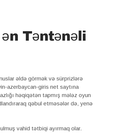
ən Təntənəli
nuslar əldə görmək və sürprizlərə
in-azerbaycan-giris net saytına
 tarazlığı həqiqətən tapmış mələz oyun
adlandıraraq qəbul etməsələr də, yenə
ulmuş vahid tətbiqi ayırmaq olar.