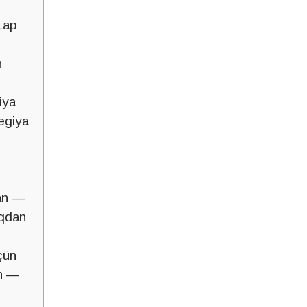
Lap
n
iya
egiya
an —
qdan
çün
n —