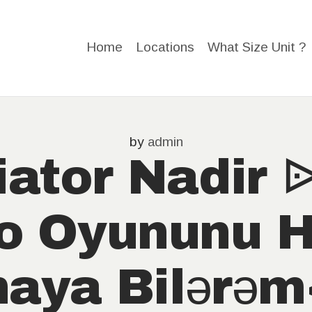
HOME
Home
Locations
What Size Unit ?
LOCATIO
NS
WHAT
by
admin
ator Nadir 
SIZE
o Oyununu 
UNIT ?
STORAGE
aya Bilərəm
HELP